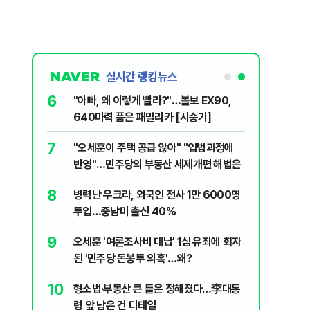
실시간 랭킹뉴스
6
구협회 외국
"아빠, 왜 이렇게 빨라?"…볼보 EX90,
령 20대 지
640마력 품은 패밀리카 [시승기]
 올인은 금
7
플, 中창신
"오세훈이 주택 공급 않아" "입법과정에
가 논란 재
반영"…민주당의 부동산 세제개편 해법은
 99%" 등
8
·나스닥도 동
병력난 우크라, 외국인 전사 1만 6000명
투입…중남미 출신 40%
9
, '이란전
오세훈 '여론조사비 대납' 1심 유죄에 회자
된 '민주당 돈봉투 의혹'…왜?
10
, '출생시
형소법·부동산 큰 틀은 정해졌다…李대통
령 앞 남은 건 디테일