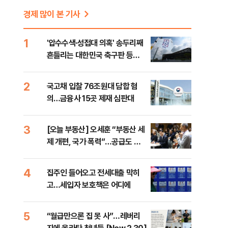
경제 많이 본 기사
1
'압수수색·성접대 의혹' 송두리째
흔들리는 대한민국 축구판 등
임
[8/7(금) 데일리안 출근길 뉴스]
2
국고채 입찰 76조원대 담합 혐
의…금융사 15곳 제재 심판대
3
[오늘 부동산] 오세훈 “부동산 세
제 개편, 국가 폭력”…공급도 정
부와 온도차
4
집주인 들어오고 전세대출 막히
고…세입자 보호책은 어디에
5
“월급만으론 집 못 사”…레버리