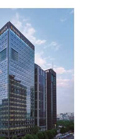
1
[데일리안 오늘뉴스 종합] 축
인 심판에 성접대 의혹, 李대통
지율 하락 의식했나, 삼전닉스
2
"삼성·SK보다 싸게 달라"…애
물, SK하이닉스 프리마켓 시초
에 '더 비싸다' 퇴짜
점화, 김민석 "과반 승리 가능성
3
美 다우 464P↓, S&P500
반 하락
4
"탄약 왜 부족한 거야"…트럼프
무기고 고갈'에 국방장관 질책
5
美 원정출산 전면 차단…트럼프
민권 금지' 행정명령 서명