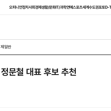
오피니언
정치
사회
경제
생활/문화
IT/과학
연예
스포츠
세계
수도권
포토
D-
경제일반
 정문철 대표 후보 추천