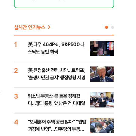
실시간 인기뉴스
1
6
美 다우 464P↓, S&P500·나
오세
스닥도 동반 하락
죄에
혹'
민
2
7
美 원정출산 전면 차단…트럼프,
근거
'출생시민권 금지' 행정명령 서명
신천
,
3
8
형소법·부동산 큰 틀은 정해졌
"삼
다…李대통령 앞 남은 건 디테일
中창
4
9
"오세훈이 주택 공급 않아" "입법
"탄
과정에 반영"…민주당의 부동산
'이