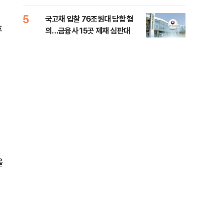
세제개편 해법은
질
5
10
국고채 입찰 76조원대 담합 혐
美민
후
의…금융사 15곳 제재 심판대
면 
을