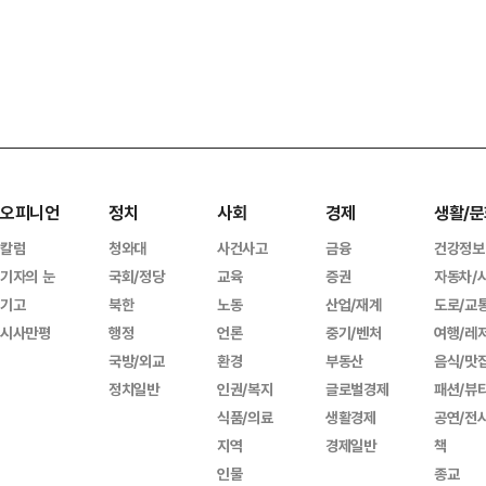
오피니언
정치
사회
경제
생활/문
칼럼
청와대
사건사고
금융
건강정보
기자의 눈
국회/정당
교육
증권
자동차/
기고
북한
노동
산업/재계
도로/교
시사만평
행정
언론
중기/벤처
여행/레
국방/외교
환경
부동산
음식/맛
정치일반
인권/복지
글로벌경제
패션/뷰
식품/의료
생활경제
공연/전
지역
경제일반
책
인물
종교