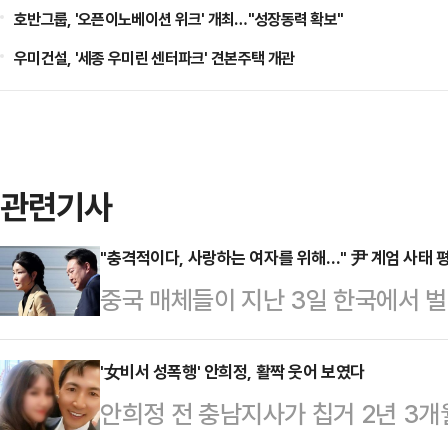
호반그룹, '오픈이노베이션 위크' 개최…"성장동력 확보"
우미건설, '세종 우미린 센터파크' 견본주택 개관
관련기사
"충격적이다, 사랑하는 여자를 위해…" 尹 계엄 사태 
중국 매체들이 지난 3일 한국에서 
령의 부인 김건희 여사가 있다는 분
TV(CCTV), 영자지 글로벌타임스
'女비서 성폭행' 안희정, 활짝 웃어 보였다
안희정 전 충남지사가 칩거 2년 3개
한국의 계엄령 사태를 긴급히 보도했다