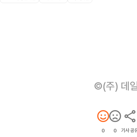
©(주) 데
기사 공
0
0