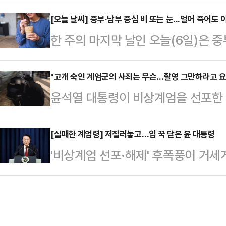
난 2일 서울 강서구의 한 호텔에서 
등을 생중계하고, 해당 보도 영상은
함께 참석했다.안 전 지사의 아들이 
[오늘 날씨] 중부·남부 중심 비 또는 눈...얼어 죽어도
등에서 매체별로 수십 만건의 조회수
한 주의 마지막 날인 오늘(6일)은 
려졌다. 팬클럽은 "안 전 지사 아들 
화통신은 4일 '서울의 겨울: 윤석열
예보됐다.기상청에 따르면 전국에 구
을 위해 올린다. 오랜만에 지사님도
를 통해 계엄령…
맑아질 것으로 예상된다. 또, 경북
"고개 숙인 계엄군의 사죄는 무슨…촬영 그만하라고 요
전 지사는 충남지사 재임 시절인 20
윤석열 대통령이 비상계엄을 선포한 지
만의 빗방울이 떨어지거나 0.1㎝ 미
비서였던 김지은 씨를 상대로 여러 차
장 계엄군 청년이 시민에게 고개 숙인
상 강수량은 ▲서울·인천·경기·서
등…
이 나오고 있다.허재현 리포액트 기자
[실패한 계엄령] 저질러놓고…입 꾹 닫은 윤 대통령
▲대전·세종·충남·충북 5㎜ 내외
'비상계엄 선포·해제' 후폭풍이 거
리를 굽히고 고개를 숙인 한 계엄군의
내외 ▲울릉도·독도 5㎜ 내외 ▲
침묵을 지키고 있다. 윤 대통령은 지
회 앞으로 몰려온 시민들에게 허리 숙
▲경기북동부 1㎝ 미만 ▲강원영
벽 6시간여 만에 계엄령을 해제한 뒤
한 계엄군인이 있었다"며 "쫓아오는 저에
다.윤 대통령이 5일 대국민담화를 
며 '죄송합니다' 말하던 그 짧은 순