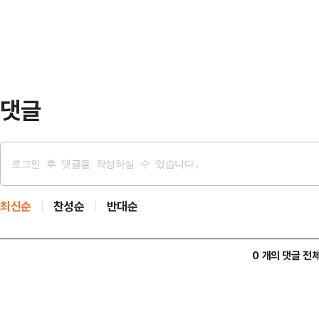
에 대해 사과하고 계엄 선포 배경 등
서 …
서 나왔다. 그러나 대통령실은 "오늘
어민주당이 오는 7일 국회 본회의에
진행하기로 못 박…
댓글
최신순
찬성순
반대순
0 개의 댓글 전