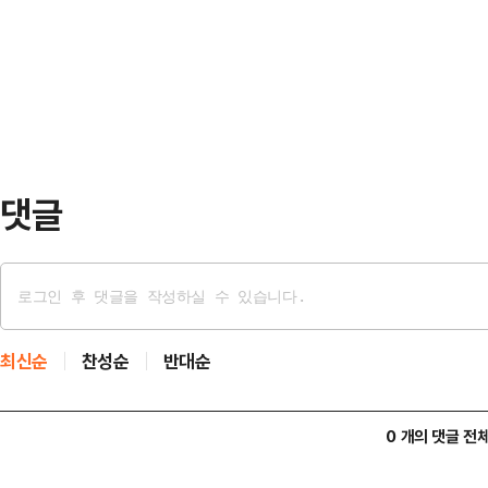
을 열어 "오늘 윤 대통령은 김용현
신임 장관후보자로 최병혁 주사우디
병혁 국방부 장관 후보자는 육군사관
후 주사우디아라비아 대사로 근무 중
졸업했다.육사 41기인 그는 비상계
댓글
최신순
찬성순
반대순
0 개의 댓글 전