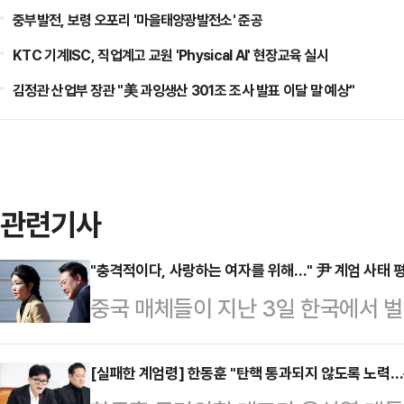
중부발전, 보령 오포리 '마을태양광발전소' 준공
KTC 기계ISC, 직업계고 교원 'Physical AI' 현장교육 실시
김정관 산업부 장관 "美 과잉생산 301조 조사 발표 이달 말 예상"
관련기사
"충격적이다, 사랑하는 여자를 위해…" 尹 계엄 사태 
중국 매체들이 지난 3일 한국에서 
령의 부인 김건희 여사가 있다는 분
TV(CCTV), 영자지 글로벌타임스
[실패한 계엄령] 한동훈 "탄핵 통과되지 않도록 노력…