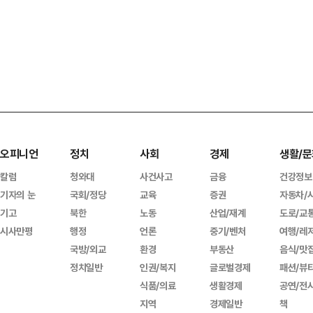
오피니언
정치
사회
경제
생활/문
칼럼
청와대
사건사고
금융
건강정보
기자의 눈
국회/정당
교육
증권
자동차/
기고
북한
노동
산업/재계
도로/교
시사만평
행정
언론
중기/벤처
여행/레
국방/외교
환경
부동산
음식/맛
정치일반
인권/복지
글로벌경제
패션/뷰
식품/의료
생활경제
공연/전
지역
경제일반
책