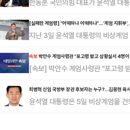
한동훈 국민의힘 대표가 윤석열 대통
한국의 계엄령 사태를 긴급히 보도했다
과 관련해 "당대표로서 이번 탄핵은
등을 생중계하고, 해당 보도 영상은
들의 피해를 막기 위해 통과되지 않
[실패한 계엄령] "어떡하냐 어떡하냐"…'계엄 지휘부', 
등에서 매체별로 수십 만건의 조회수
지난 3일 윤석열 대통령의 비상계엄
는 5일 국회에서 열린 최고위원회의
화통신은 4일 '서울의 겨울: 윤석열
수 육군참모총장은 자신의 명의로 공개
나아져야 한다. 그러면서도 범죄 혐
를 통해 계엄령…
했다고 밝혔다.김용현 전 국방부 장
속보
박안수 계엄사령관 "포고령 받고 상황실서 4명이 
또 막아야 한다"며 이같이 말했다.그
[속보] 박안수 계엄사령관 "포고령 
과정에서 "어떡하냐, 어떡하냐"며 갈
순 없다. 국민들께서 그걸 용납하지 
해"
려졌고, 시간 오류만 수정해 발표했
당원들도 엄정한 현실…
최병혁 신임 국방부 장관 후보자는 누구?…김용현 육
국방위원회 전체회의에서 포고령 작
윤석열 대통령은 5일 비상계엄을 건
관이 1호 포고령 문구를 전달했다고 
부 장관의 면직을 재가하고 후임 
보면서 (김 전 장관…
를 지명했다.정진석 대통령비서실장