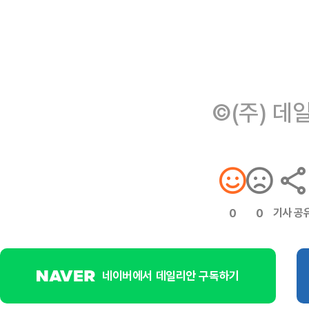
©(주) 데
기사 공
0
0
네이버에서 데일리안 구독하기