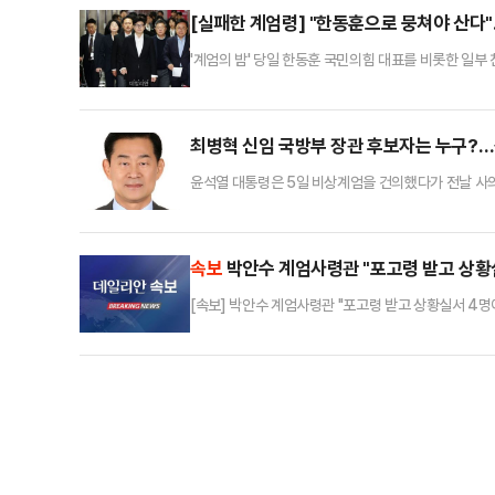
어제 이전으로 돌아갈 순 없다. 국민들께서 그걸 용납하
[실패한 계엄령] "한동훈으로 뭉쳐야 산다
'계엄의 밤' 당일 한동훈 국민의힘 대표를 비롯한 일부
정당'이라는 최악의 평가는 면하게 됐다. 밤새 표결 
가다. 이번 사태를 계기로 한 대표를 중심으로 국면을 
18명은 윤석열 대통령의 비상계엄 선포 이후 즉시 국회
최병혁 신임 국방부 장관 후보자는 누구?
윤석열 대통령은 5일 비상계엄을 건의했다가 전날 사
아 대사를 지명했다.정진석 대통령비서실장은 이날 오
면직 재가하고 신임 장관후보자로 최병혁 주사우디아라
4성 장군으로 전역 이후 주사우디아라비아 대사로 근무
속보
박안수 계엄사령관 "포고령 받고 상황실
[속보] 박안수 계엄사령관 "포고령 받고 상황실서 4명이