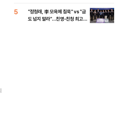
로남불' 비판
5
10
"정청래, 李 모욕에 침묵" vs "금
"군
도 넘지 말라"…친명-친청 최고위
이란
원 후보, 제주서 격돌
지