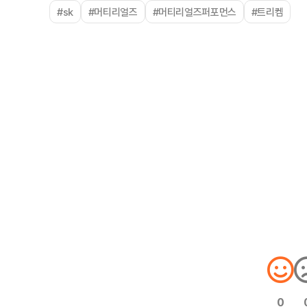
#sk
#머티리얼즈
#머티리얼즈퍼포먼스
#트리켐
0