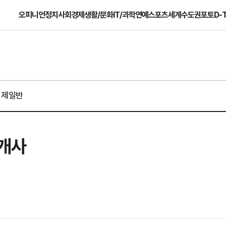
오피니언
정치
사회
경제
생활/문화
IT/과학
연예
스포츠
세계
수도권
포토
D-
경제일반
2개사