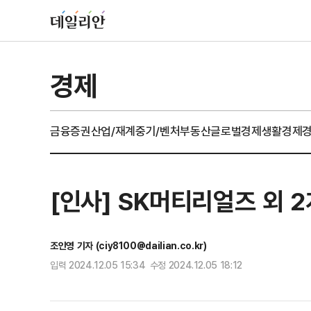
경제
금융
증권
산업/재계
중기/벤처
부동산
글로벌경제
생활경제
[인사] SK머티리얼즈 외 
조인영 기자 (ciy8100@dailian.co.kr)
입력 2024.12.05 15:34 수정 2024.12.05 18:12