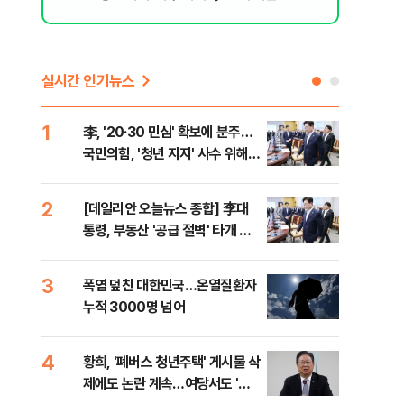
실시간 인기뉴스
1
6
李, '20·30 민심' 확보에 분주…
고수
국민의힘, '청년 지지' 사수 위해
27
李 견제 사활
2
7
[데일리안 오늘뉴스 종합] 李대
서울
통령, 부동산 '공급 절벽' 타개 총
쓸이
력전, 국민의힘, '청년 지지' 사수
위해 李 견제 사활 등
3
8
폭염 덮친 대한민국…온열질환자
경찰
누적 3000명 넘어
수사
4
9
황희, '폐버스 청년주택' 게시물 삭
최악
제에도 논란 계속…여당서도 '내
계속