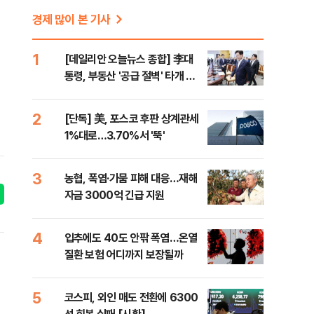
경제 많이 본 기사
1
[데일리안 오늘뉴스 종합] 李대
통령, 부동산 '공급 절벽' 타개 총
력전, 국민의힘, '청년 지지' 사수
위해 李 견제 사활 등
2
[단독] 美, 포스코 후판 상계관세
1%대로…3.70%서 '뚝'
3
농협, 폭염·가뭄 피해 대응…재해
자금 3000억 긴급 지원
4
입추에도 40도 안팎 폭염…온열
질환 보험 어디까지 보장될까
5
코스피, 외인 매도 전환에 6300