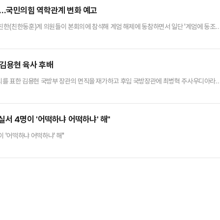
지 않을 것이다. 우리 당 의원들도 우리 당의 당원들도 엄정한 현실…
"…국민의힘 역학관계 변화 예고
 친한(친한동훈)계 의원들이 본회의에 참석해 계엄 해제에 동참하면서 일단 '계엄에 동조
문제를 두고 혼란을 빚었던 추경호 국민의힘 원내대표와는 달리 빠르게 국면을 수습했다는 
수습하는데 힘이 실릴 것으로 전망된다.4일 정치권에 따르면, 한 대표를 비롯한 여당 의원
 본회의에 모여 비상계엄 사태 상황 파악 및 해제 요구안 …
…김용현 육사 후배
의를 표한 김용현 국방부 장관의 면직을 재가하고 후임 국방장관에 최병혁 주사우디아라
전 용산 대통령실에서 브리핑을 열어 "오늘 윤 대통령은 김용현 국방장관의 사의를 수용
비아대사를 지명했다"고 밝혔다.최병혁 국방부 장관 후보자는 육군사관학교 출신 예비
 중이다. 경기 화성 출신으로 서울 중경고를 졸업했다.육사 41기인 그는 비상계…
서 4명이 '어떡하냐 어떡하냐' 해"
 '어떡하냐 어떡하냐' 해"