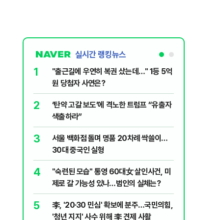
실시간 랭킹뉴스
1
6
"출근길에 우연히 복권 샀는데…" 1등 5억
"정청래,
원 당첨자 사연은?
말라"…친
격돌
2
7
‘탄약 고갈 보도’에 격노한 트럼프 “유출자
美 해상봉
색출하라”
그섬 1주
3
8
서울 백화점 돌며 명품 20차례 싹쓸이…
[데일리안
30대 중국인 실형
산 '공급 
년 지지'
4
9
"숙련된 모습" 통영 60대女 살인사건, 미
최악의 
제로 갈 가능성 있나…범인의 실체는?
낮 최고 
5
10
李, '20·30 민심' 확보에 분주…국민의힘,
폭염 덮
'청년 지지' 사수 위해 李 견제 사활
3000명