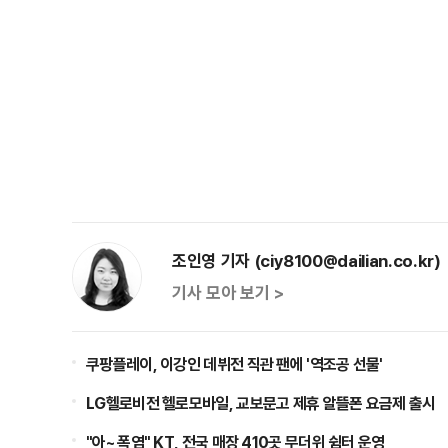
조인영 기자 (ciy8100@dailian.co.kr)
기사 모아 보기 >
쿠팡플레이, 이강인 데뷔전 직관 팬에 '역조공 선물'
LG헬로비전 헬로모바일, 교보문고 제휴 알뜰폰 요금제 출시
"아~ 폭염" KT, 전국 매장 410곳 무더위 쉼터 운영