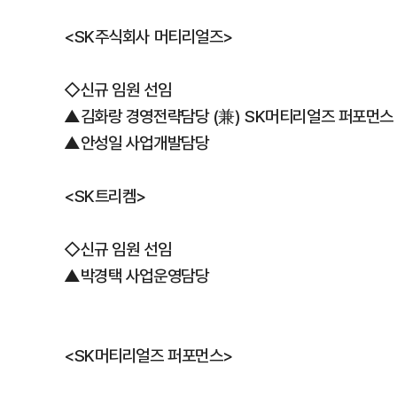
<SK주식회사 머티리얼즈>
◇신규 임원 선임
▲김화랑 경영전략담당 (兼) SK머티리얼즈 퍼포먼스
▲안성일 사업개발담당
<SK트리켐>
◇신규 임원 선임
▲박경택 사업운영담당
<SK머티리얼즈 퍼포먼스>