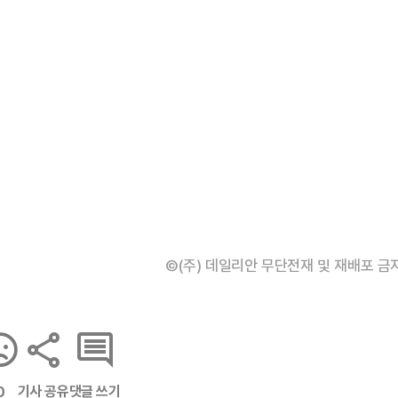
©(주) 데일리안 무단전재 및 재배포 금
기사 공유
댓글 쓰기
0