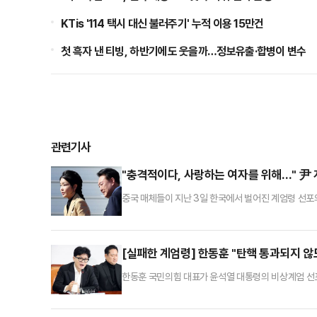
KTis '114 택시 대신 불러주기' 누적 이용 15만건
첫 흑자 낸 티빙, 하반기에도 웃을까…정보유출·합병이 변수
관련기사
"충격적이다, 사랑하는 여자를 위해…" 尹
중국 매체들이 지난 3일 한국에서 벌어진 계엄령 선포
국중앙TV(CCTV), 영자지 글로벌타임스, 신화통신,
회 앞 현장 상황 등을 생중계하고, 해당 보도 영상은
다.대표적인 관영매체 신화통신은 4일 '서울의 겨울:
[실패한 계엄령] 한동훈 "탄핵 통과되지 
한동훈 국민의힘 대표가 윤석열 대통령의 비상계엄 선포
지지자들의 피해를 막기 위해 통과되지 않도록 노력하
고 국민의 삶은 나아져야 한다. 그러면서도 범죄 혐의를