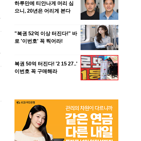
한
평
비
해
역