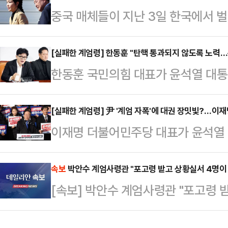
중국 매체들이 지난 3일 한국에서 
호 국민의힘 원내대표와는 달리 빠르
령의 부인 김건희 여사가 있다는 분
를 계기로 한 대표를 중심으로 국면
TV(CCTV), 영자지 글로벌타임스
[실패한 계엄령] 한동훈 "탄핵 통과되지 않도록 노력…
다.4일 정치권에 따르면, 한 대표를
한동훈 국민의힘 대표가 윤석열 대통
한국의 계엄령 사태를 긴급히 보도했다
의 비상계엄 선포 이후 즉시 국회 본
과 관련해 "당대표로서 이번 탄핵은
등을 생중계하고, 해당 보도 영상은
해제 요구안 …
들의 피해를 막기 위해 통과되지 않
[실패한 계엄령] 尹 '계엄 자폭'에 대권 장밋빛?…이
등에서 매체별로 수십 만건의 조회수
이재명 더불어민주당 대표가 윤석열 
는 5일 국회에서 열린 최고위원회의
화통신은 4일 '서울의 겨울: 윤석열
따라 '대통령 탄핵소추 추진' 등 현 
나아져야 한다. 그러면서도 범죄 혐
를 통해 계엄령…
를 고리로 '사법리스크 현실화'로 불
속보
박안수 계엄사령관 "포고령 받고 상황실서 4명이 
또 막아야 한다"며 이같이 말했다.그
[속보] 박안수 계엄사령관 "포고령 
졌고, 좀처럼 추동력이 붙지 않았던 
순 없다. 국민들께서 그걸 용납하지 
해"
상황이다. 하지만 정치권 안팎에선 이
당원들도 엄정한 현실…