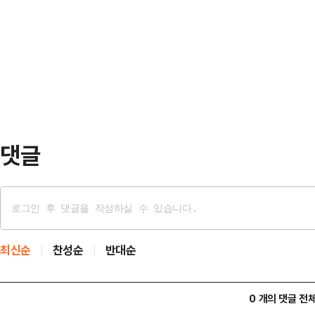
리스크를 희석시킬 수 있을 지를 두
에 따르면 민주당은 이날 윤 대통령
탄핵 소추안…
댓글
최신순
찬성순
반대순
0 개의 댓글 전