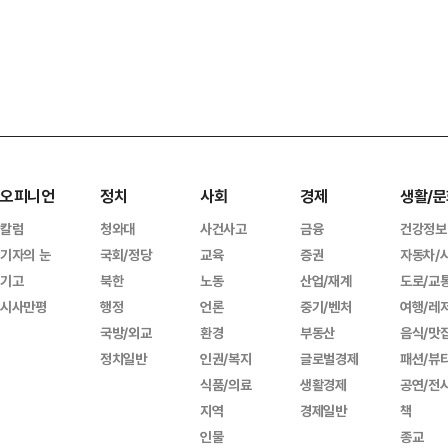
오피니언
정치
사회
경제
생활/문
칼럼
청와대
사건사고
금융
건강정보
기자의 눈
국회/정당
교육
증권
자동차/
기고
북한
노동
산업/재계
도로/교
시사만평
행정
언론
중기/벤처
여행/레
국방/외교
환경
부동산
음식/맛
정치일반
인권/복지
글로벌경제
패션/뷰
식품/의료
생활경제
공연/전
지역
경제일반
책
인물
종교