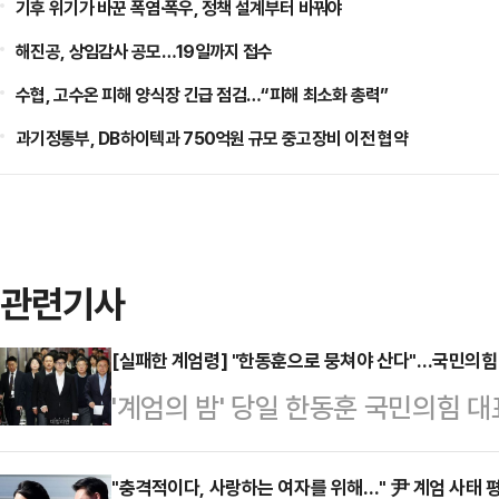
기후 위기가 바꾼 폭염·폭우, 정책 설계부터 바꿔야
해진공, 상임감사 공모…19일까지 접수
수협, 고수온 피해 양식장 긴급 점검…“피해 최소화 총력”
과기정통부, DB하이텍과 750억원 규모 중고장비 이전 협약
관련기사
[실패한 계엄령] "한동훈으로 뭉쳐야 산다"…국민의힘
'계엄의 밤' 당일 한동훈 국민의힘 
들이 본회의에 참석해 계엄 해제에 동
라는 최악의 평가는 면하게 됐다. 밤
"충격적이다, 사랑하는 여자를 위해…" 尹 계엄 사태 