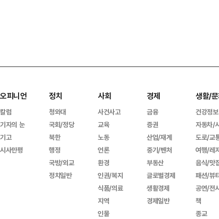
오피니언
정치
사회
경제
생활/문
칼럼
청와대
사건사고
금융
건강정보
기자의 눈
국회/정당
교육
증권
자동차/
기고
북한
노동
산업/재계
도로/교
시사만평
행정
언론
중기/벤처
여행/레
국방/외교
환경
부동산
음식/맛
정치일반
인권/복지
글로벌경제
패션/뷰
식품/의료
생활경제
공연/전
지역
경제일반
책
인물
종교