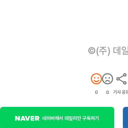
©(주) 데
기사 공
0
0
네이버에서 데일리안 구독하기