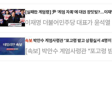
과 관련해 "당대표로서 이번 탄핵은
등을 생중계하고, 해당 보도 영상은
해제 요구안 …
들의 피해를 막기 위해 통과되지 않
[실패한 계엄령] 尹 '계엄 자폭'에 대권 장밋빛?…이
등에서 매체별로 수십 만건의 조회수
이재명 더불어민주당 대표가 윤석열 
는 5일 국회에서 열린 최고위원회의
화통신은 4일 '서울의 겨울: 윤석열
따라 '대통령 탄핵소추 추진' 등 현 
나아져야 한다. 그러면서도 범죄 혐
를 통해 계엄령…
를 고리로 '사법리스크 현실화'로 불
속보
박안수 계엄사령관 "포고령 받고 상황실서 4명이 
또 막아야 한다"며 이같이 말했다.그
[속보] 박안수 계엄사령관 "포고령 
졌고, 좀처럼 추동력이 붙지 않았던 
순 없다. 국민들께서 그걸 용납하지 
해"
상황이다. 하지만 정치권 안팎에선 이
당원들도 엄정한 현실…
리스크를 희석시킬 수 있을 지를 두
에 따르면 민주당은 이날 윤 대통령
탄핵 소추안…