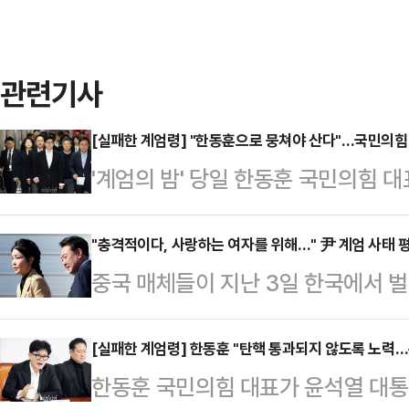
관련기사
[실패한 계엄령] "한동훈으로 뭉쳐야 산다"…국민의힘
'계엄의 밤' 당일 한동훈 국민의힘 
들이 본회의에 참석해 계엄 해제에 동
라는 최악의 평가는 면하게 됐다. 밤
"충격적이다, 사랑하는 여자를 위해…" 尹 계엄 사태 
중국 매체들이 지난 3일 한국에서 
호 국민의힘 원내대표와는 달리 빠르
령의 부인 김건희 여사가 있다는 분
를 계기로 한 대표를 중심으로 국면
TV(CCTV), 영자지 글로벌타임스
[실패한 계엄령] 한동훈 "탄핵 통과되지 않도록 노력…
다.4일 정치권에 따르면, 한 대표를
한동훈 국민의힘 대표가 윤석열 대통
한국의 계엄령 사태를 긴급히 보도했다
의 비상계엄 선포 이후 즉시 국회 본