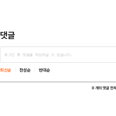
전략을 내놓는 것도 필요하다"며 "
해 논쟁의 규모를 키우는 것은 지양해
대에 따르면 총학…
댓글
최신순
찬성순
반대순
0 개의 댓글 전