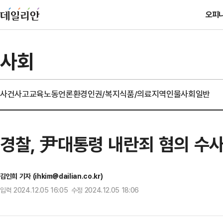
오피
사회
사건사고
교육
노동
언론
환경
인권/복지
식품/의료
지역
인물
사회일반
경찰, 尹대통령 내란죄 혐의 수사
김인희 기자 (ihkim@dailian.co.kr)
입력 2024.12.05 16:05 수정 2024.12.05 18:06