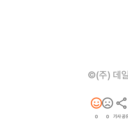
©(주) 데
기사 공
0
0