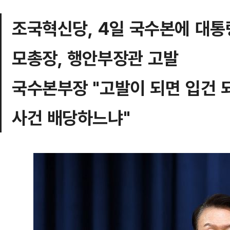
조국혁신당, 4일 국수본에 대통
모총장, 행안부장관 고발
국수본부장 "고발이 되면 입건 
사건 배당하느냐"