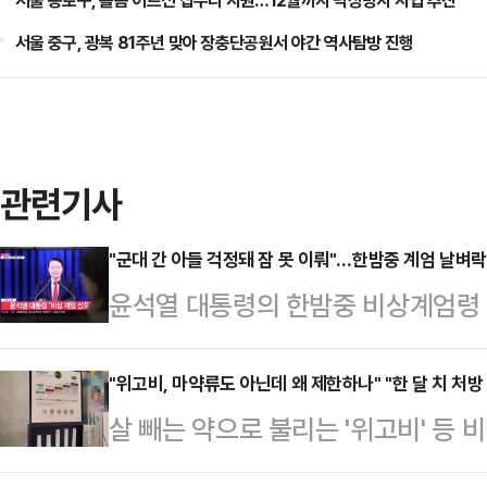
서울 종로구, 홀몸 어르신 집수리 지원…12월까지 낙상방지 사업 추진
서울 중구, 광복 81주년 맞아 장충단공원서 야간 역사탐방 진행
관련기사
"군대 간 아들 걱정돼 잠 못 이뤄"…한밤중 계엄 날벼락
윤석열 대통령의 한밤중 비상계엄령 
해제됐다. 불과 6시간의 짧은 계엄령
회 내 군 투입 등에 시민들은 패닉에 
"위고비, 마약류도 아닌데 왜 제한하나" "한 달 치 처방
살 빼는 약으로 불리는 '위고비' 등
분께 긴급 대국민담화를 통해 비상계
한됐다. 비대면 진료 시 손쉽게 비
수 참모조차 모른 채 극비리에 준비된