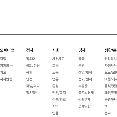
오피니언
정치
사회
경제
생활/문
칼럼
청와대
사건사고
금융
건강정보
기자의 눈
국회/정당
교육
증권
자동차/
기고
북한
노동
산업/재계
도로/교
시사만평
행정
언론
중기/벤처
여행/레
국방/외교
환경
부동산
음식/맛
정치일반
인권/복지
글로벌경제
패션/뷰
식품/의료
생활경제
공연/전
지역
경제일반
책
인물
종교