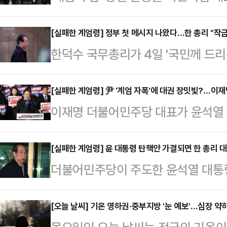
들이 본회의에 참석해 계엄 해제에 동
라는 최악의 평가는 면하게 됐다. 밤
[실패한 계엄령] 정부 첫 메시지 나왔다…한 총리 "작금
한덕수 국무총리가 4일 '국민께 드리
호 국민의힘 원내대표와는 달리 빠르
된 모든 과정에 대하여 책임을 통감하
를 계기로 한 대표를 중심으로 국면
상계엄 선포 및 해제 사태 이후 나온
[실패한 계엄령] 尹 '계엄 자폭'에 대권 장밋빛?…이
다.4일 정치권에 따르면, 한 대표를
이재명 더불어민주당 대표가 윤석열 
리실을 통해 기자단에 전달한 메시지
의 비상계엄 선포 이후 즉시 국회 본
따라 '대통령 탄핵소추 추진' 등 현 
다"며 이같이 언급했다.그는 "이 시
해제 요구안 …
를 고리로 '사법리스크 현실화'로 불
[실패한 계엄령] 윤 대통령 탄핵안 가결되면 한 총리 
일상이 한 치 흔들림 없이 유지되도
더불어민주당이 주도한 윤석열 대통
졌고, 좀처럼 추동력이 붙지 않았던 
다해달라"며 "마지막 순간까지 국무
면 윤 대통령은 즉시 직무정지 상태
상황이다. 하지만 정치권 안팎에선 이
다"고 강조했다.…
국정이 운영된다.민주당·조국혁신당
[오늘 날씨] 기온 영하권·중부지방 '눈 예보'…심장 약하
리스크를 희석시킬 수 있을 지를 두