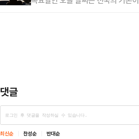
목요일인 오늘 날씨는 전국의 기온이
당 등 야 6당은 5일 자정 이후 국
에 따르면 민주당은 이날 윤 대통령
이날 우리나라는 중국 산둥반도 부
보고했다.탄핵은 국회 보고된 뒤 24
탄핵 소추안…
전국에 구름이 많다가 오후부터 중부
표결은 6일 곧바로 이뤄질 가능성이
남권 북부, 충북 중·북부는 오전부터,
적의원(300명) 3분의 2 이상인 2
부터 비 또는 눈이 내리는 곳이 있겠
회는 대통령실에 탄…
북동부·남부·서해5도·강원 영서·제주
릉도·독도 5㎜ 안팎이다.예상 적설
남부·제주도 산지 …
댓글
최신순
찬성순
반대순