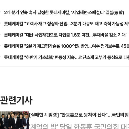
2개 분기 연속 흑자 달성한 롯데케미칼, '사업재편·스페셜티' 결실(종합)
롯데케미칼 "고객사 재고 정상화 진입…3분기 대규모 재고 축적 가능성 제
롯데케미칼 "대산 사업재편으로 차입금 1.6조 이관…부채비율 감소 기대"
롯데케미칼 "2분기 재고평가손실 1000억원 반영…여수 정기보수로 450
롯데케미칼 "하반기 기초화학 변동성 지속…첨단소재 고부가 중심으로 대
관련기사
[실패한 계엄령] "한동훈으로 뭉쳐야 산다"…국민의힘
'계엄의 밤' 당일 한동훈 국민의힘 