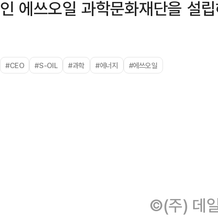
인 에쓰오일 과학문화재단을 설립
#CEO
#S-OIL
#과학
#에너지
#에쓰오일
©(주) 데