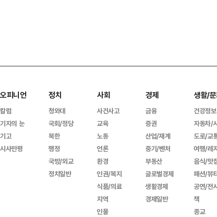
오피니언
정치
사회
경제
생활/문
칼럼
청와대
사건사고
금융
건강정보
기자의 눈
국회/정당
교육
증권
자동차/
기고
북한
노동
산업/재계
도로/교
시사만평
행정
언론
중기/벤처
여행/레
국방/외교
환경
부동산
음식/맛
정치일반
인권/복지
글로벌경제
패션/뷰
식품/의료
생활경제
공연/전
지역
경제일반
책
인물
종교