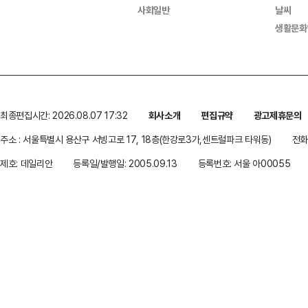
사회일반
날씨
생활문화
최종편집시간: 2026.08.07 17:32
회사소개
편집규약
광고제휴문의
주소 : 서울특별시 용산구 서빙고로 17, 18층(한강로3가,센트럴파크 타워동)
전화 
제호: 데일리안
등록일/발행일: 2005.09.13
등록번호: 서울 아00055