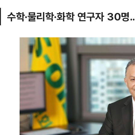
수학∙물리학∙화학 연구자 30명.