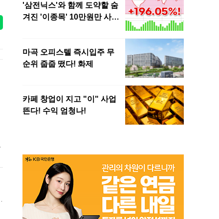
한
평
통
불