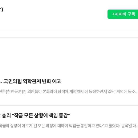
r)
+네이버 구독
"…국민의힘 역학관계 변화 예고
 친한(친한동훈)계 의원들이 본회의에 참석해 계엄 해제에 동참하면서 일단 '계엄에 동조
문제를 두고 혼란을 빚었던 추경호 국민의힘 원내대표와는 달리 빠르게 국면을 수습했다는 
수습하는데 힘이 실릴 것으로 전망된다.4일 정치권에 따르면, 한 대표를 비롯한 여당 의원
 본회의에 모여 비상계엄 사태 상황 파악 및 해제 요구안 …
 총리 "작금 모든 상황에 책임 통감"
"작금의 상황에 이르게 된 모든 과정에 대하여 책임을 통감하고 있다"고 밝혔다. 윤석열 대
공식메시지다.한 총리는 이날 총리실을 통해 기자단에 전달한 메시지에서 "국민 여러분의 