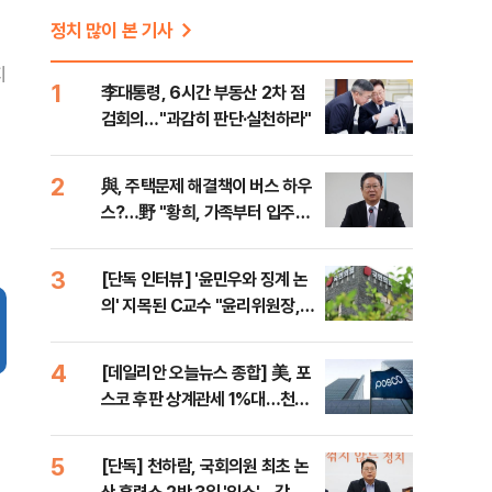
정치 많이 본 기사
지
1
李대통령, 6시간 부동산 2차 점
검회의…"과감히 판단·실천하라"
2
與, 주택문제 해결책이 버스 하우
스?…野 "황희, 가족부터 입주해
라"
3
[단독 인터뷰] '윤민우와 징계 논
의' 지목된 C교수 "윤리위원장,
외부와 논의 잘못된 행위"
4
[데일리안 오늘뉴스 종합] 美, 포
스코 후판 상계관세 1%대…천하
람, 의원 최초 논산훈련소 2박3일
'입소'
5
[단독] 천하람, 국회의원 최초 논