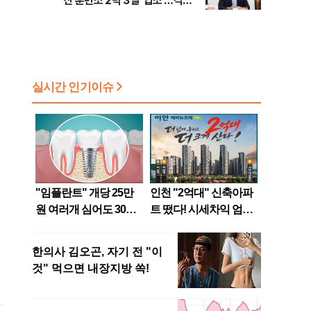
산 훈련소 2박 3일 '입소'…각개
전투·야간행군 한다