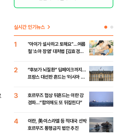
실시간 인기뉴스
1
6
"아이가 설사하고 토해요"…여름
[인
철 '소아 장염' 대처법 [김효경의
인사
데일리 헬스]
2
7
“후보가 뇌질환” 딥페이크까지…
“한
프랑스 대선판 흔드는 ‘러시아 검
사우
은손’
맹 
3
8
로
호르무즈 협상 뒤흔드는 이란 강
"실
경파…“합의해도 또 뒤집힌다”
투협
분석
4
9
이란, 美·이스라엘 등 적대국 선박
[데
호르무즈 통행금지 법안 추진
켜진