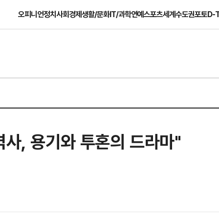
오피니언
정치
사회
경제
생활/문화
IT/과학
연예
스포츠
세계
수도권
포토
D-
역사, 용기와 투혼의 드라마"