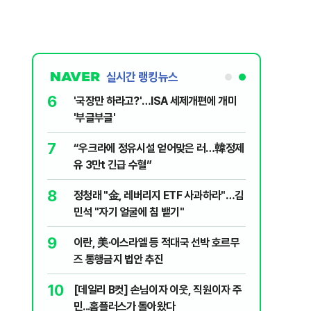
실시간 랭킹뉴스
1
6
[속보] '길이 1.5m' 안동 물놀이장서 구렁
'국장만 
이 출몰…한때 시민 대피 소동
'부글부글
2
7
"편해서 매일 신었는데"...전문가가 경고한
“우크라
'크록스'의 숨은 위험
유 3만t
3
8
송영길·김민석, '조희대 탄핵' 외치자…與
정청래 "
법사위원들 "즉시 대법관 제청하라"
민석 "자
4
9
박지원이 본 호남 당심…"李대통령과 1년
이란, 美
함께한 김민석에 갈 것"
즈 통행금
5
10
SK하이닉스, 주당 375원 분기배당…추
[데일리 
가 주주환원책 3분기 발표
민...홈