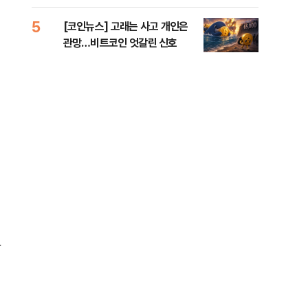
오른
5
10
[코인뉴스] 고래는 사고 개인은
美 
관망…비트코인 엇갈린 신호
일자
장