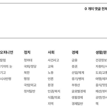
0 개의 댓글 전
오피니언
정치
사회
경제
생활/문
칼럼
청와대
사건사고
금융
건강정보
기자의 눈
국회/정당
교육
증권
자동차/
기고
북한
노동
산업/재계
도로/교
시사만평
행정
언론
중기/벤처
여행/레
국방/외교
환경
부동산
음식/맛
정치일반
인권/복지
글로벌경제
패션/뷰
식품/의료
생활경제
공연/전
지역
경제일반
책