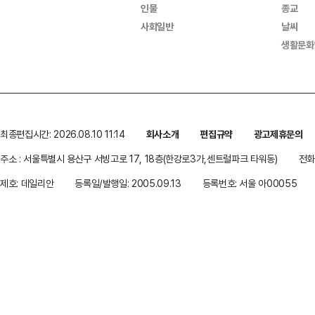
인물
종교
사회일반
날씨
생활문화
최종편집시간: 2026.08.10 11:14
회사소개
편집규약
광고제휴문의
주소 : 서울특별시 용산구 서빙고로 17, 18층(한강로3가,센트럴파크 타워동)
전화 
제호: 데일리안
등록일/발행일: 2005.09.13
등록번호: 서울 아00055