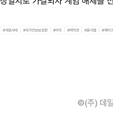
장일치로 가결되자 계엄 해제를 
#계엄사태
#국가안보보조좐
#미국
#백악관
#윤석열
#제이
©(주) 데