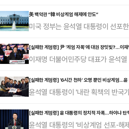
숨기지 못하고 있다. 트럼프 2기 
사태 후폭풍에 휩싸이면서 한미동맹의
美 백악관 “韓 비상계엄 해제에 안도”
미국 정부는 윤석열 대통령이 선포한
지고 있다.4일 국방부에 따르면 미국
다”는 입장을 밝혔다.연합뉴스에 따
한미 핵협의그룹(NCG) 일정을 순연
변인은 3일(현지시간) “우리는 윤
[실패한 계엄령] 尹 '계엄 자폭'에 대권 장밋빛?…이
제1차 NCG TTX'가 순연됐다"며
이재명 더불어민주당 대표가 윤석열 
방향을 바꿔 계엄 해제에 대한 한국 
밝혔다.NCG는 윤 대통령과 조 바
따라 '대통령 탄핵소추 추진' 등 현 
다”고 했다. 이어 “민주주의는 한미
협력…
를 고리로 '사법리스크 현실화'로 불
[실패한 계엄령] '6시간 천하' 오명 뿐인 비상계엄…윤 
상황을 주시할 것”이라고 말했다.윤 
윤석열 대통령이 '내란 획책의 반국가
졌고, 좀처럼 추동력이 붙지 않았던 
간) 돌연 긴급 기자회견을 갖고 비
포한 비상계엄령이 국회의 저지로 6시
상황이다. 하지만 정치권 안팎에선 이
육군참모총장을 임명했다.…
포는 1979년 10·26 박정희 전 대통
[실패한 계엄령] 윤 대통령의 정치적 자폭…하야냐 
리스크를 희석시킬 수 있을 지를 두
윤석열 대통령의 '비상계엄 선포·해
주화 이후 초유의 사태다.'6시간 천
에 따르면 민주당은 이날 윤 대통령