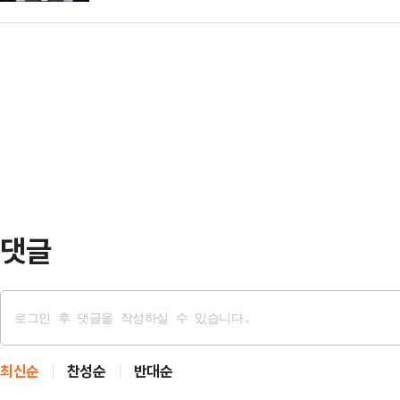
있다. 윤 대통령은 4일 공식 일정을
실질적·법리적 탄핵 명분만 제공한 
탄핵 소추안…
을 포함한 대통령실 수석비서관급 이
하고 대통령 '탄핵'이 거론된다. '아
위원들도 일제히 사의를 표명한 것으
윤 대통령 스스로 '탄핵의 부메랑'을
대통령실을 비공개로 찾은 한덕수 국
원내대표, 주호영 국회부의장, 5선의
비상계엄 사태 수습책을 논의했지만,
다.비상계엄 사태를 …
댓글
최신순
찬성순
반대순