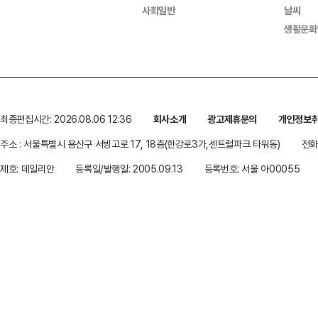
사회일반
날씨
생활문화
최종편집시간: 2026.08.06 12:36
회사소개
광고제휴문의
개인정보
주소 : 서울특별시 용산구 서빙고로 17, 18층(한강로3가,센트럴파크 타워동)
전화 
제호: 데일리안
등록일/발행일: 2005.09.13
등록번호: 서울 아00055