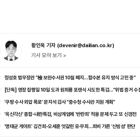
황인욱 기자 (devenir@dailian.co.kr)
기사 모아 보기 >
정성호 법무장관 "檢 보완수사권 10월 폐지…합수본 유지 방식 고민 중"
[단독] 영장 집행일 10일 도과 원희룡 포렌식 시도한 특검…"위법 증거 수
'쿠팡 수사 외압 폭로' 문지석 검사 "중수청 수사관 지원 계획"
'옥신각신' 종합-내란특검, 비상계엄에 '반란죄' 적용 문제 두고 또 신경전
'명태균 게이트' 김건희-오세훈 엇갈린 유·무죄…희비 가른 '신빙성' 판단