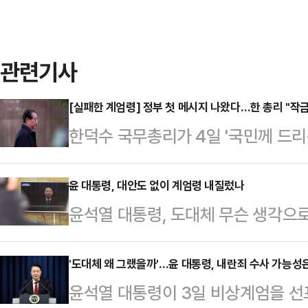
관련기사
[실패한 계엄령] 정부 첫 메시지 나왔다…한 총리 "작금
한덕수 국무총리가 4일 '국민께 드리
된 모든 과정에 대하여 책임을 통감하
상계엄 선포 및 해제 사태 이후 나온
윤 대통령, 대안도 없이 계엄령 내질렀나
윤석열 대통령, 도대체 무슨 생각으로
리실을 통해 기자단에 전달한 메시지
해할 수가 없다. 헌법은 “국회가 
다"며 이같이 언급했다.그는 "이 시
요구한 때에는 대통령은 이를 해제하
'도대체 왜 그랬을까'…윤 대통령, 내란죄 수사 가능성은
일상이 한 치 흔들림 없이 유지되도
윤석열 대통령이 3일 비상계엄을 선
있다. 국회는 야당인 더불어민주당에
다해달라"며 "마지막 순간까지 국무