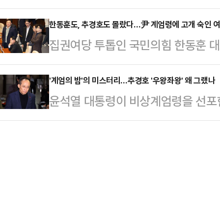
어민주당이 내란죄로 윤 대통령을 고
있다. 계엄령 선포 즉시 해제를 결
다"고 강조했다.…
려졌다. 법조계에서는 "국회의 계엄 
한동훈도, 추경호도 몰랐다…尹 계엄령에 고개 숙인 여
서 윤 대통령이 ‘긴급 대국민 특별담화
집권여당 투톱인 국민의힘 한동훈 
도 국회를 물리적으로 폐쇄해 고유권
름의 대안이 정밀하게 마련됐을 것으
의 비상계엄 선포에 대해 사과와 유
립 가능성을 높이는 것이다. 내란 
그렇게 생각했…
국회의 의견을 받아들여, 조속히 계
'계엄의 밤'의 미스터리…추경호 '우왕좌왕' 왜 그랬나
때문에 수사와 기소가 가능하다"고 
윤석열 대통령이 비상계엄령을 선포한
는 4일 국회에서 계엄해제 결의안 
엄 선포에 관한 구체적인 과정이 드
아지고 있다. 특히 추경호 국민의힘
이런 사태가 발생해 대단히 유감스럽
하기는 쉽지 않을 것"이라며…
혼란을 야기했는데 여권 내부에서는 이
결로 이번 (비상계엄은) 실질적인 효
을 막는 역할을 했다며 강력 비판이 
금 이 계엄령에 근거해서 군경이 공
시 1분 국회 표결에 참석, 해제안에 
말했다.한 대표는 "위법한…
명인 김상욱 의원은 MBC라디오 '김
식을 듣고 당론이고 뭐고 모르고 그냥