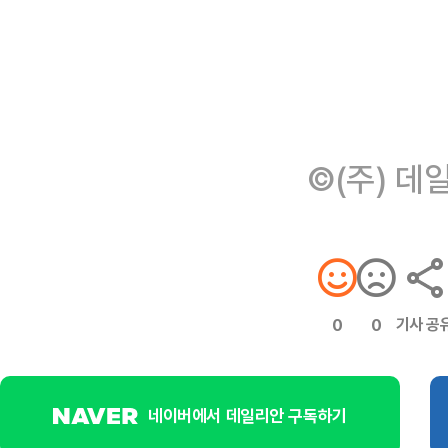
©(주) 데
기사 공
0
0
네이버에서 데일리안 구독하기