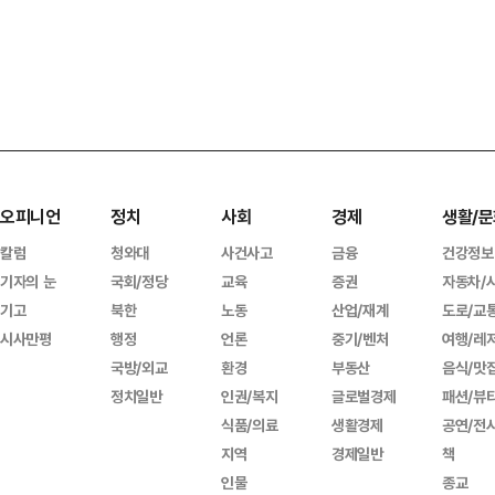
오피니언
정치
사회
경제
생활/문
칼럼
청와대
사건사고
금융
건강정보
기자의 눈
국회/정당
교육
증권
자동차/
기고
북한
노동
산업/재계
도로/교
시사만평
행정
언론
중기/벤처
여행/레
국방/외교
환경
부동산
음식/맛
정치일반
인권/복지
글로벌경제
패션/뷰
식품/의료
생활경제
공연/전
지역
경제일반
책
인물
종교