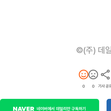
©(주) 데
기사 공
0
0
네이버에서 데일리안 구독하기