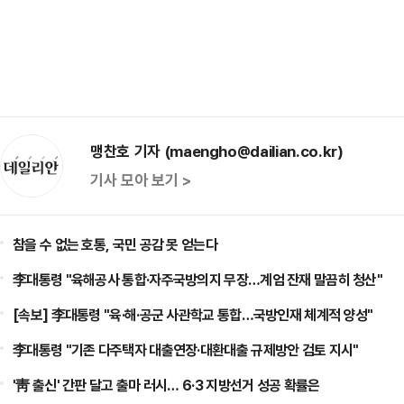
맹찬호 기자 (maengho@dailian.co.kr)
기사 모아 보기 >
참을 수 없는 호통, 국민 공감 못 얻는다
李대통령 "육해공사 통합·자주국방의지 무장…계엄 잔재 말끔히 청산"
[속보] 李대통령 "육·해·공군 사관학교 통합…국방인재 체계적 양성"
李대통령 "기존 다주택자 대출연장·대환대출 규제방안 검토 지시"
'靑 출신' 간판 달고 출마 러시… 6·3 지방선거 성공 확률은