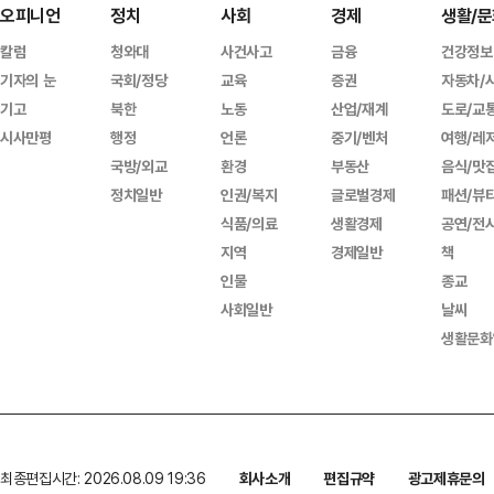
오피니언
정치
사회
경제
생활/문
칼럼
청와대
사건사고
금융
건강정보
기자의 눈
국회/정당
교육
증권
자동차/
기고
북한
노동
산업/재계
도로/교
시사만평
행정
언론
중기/벤처
여행/레
국방/외교
환경
부동산
음식/맛
정치일반
인권/복지
글로벌경제
패션/뷰
식품/의료
생활경제
공연/전
지역
경제일반
책
인물
종교
사회일반
날씨
생활문화
최종편집시간: 2026.08.09 19:36
회사소개
편집규약
광고제휴문의