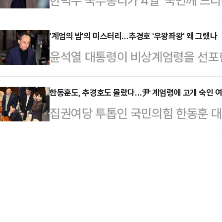
한덕수 국무총리가 4일 '국민께 드리
도 국회를 물리적으로 폐쇄해 고유권
름의 대안이 정밀하게 마련됐을 것으
된 모든 과정에 대하여 책임을 통감하
립 가능성을 높이는 것이다. 내란 
그렇게 생각했…
상계엄 선포 및 해제 사태 이후 나온
'계엄의 밤'의 미스터리…추경호 '우왕좌왕' 왜 그랬나
때문에 수사와 기소가 가능하다"고 
윤석열 대통령이 비상계엄령을 선포한
리실을 통해 기자단에 전달한 메시지
엄 선포에 관한 구체적인 과정이 드
아지고 있다. 특히 추경호 국민의힘
다"며 이같이 언급했다.그는 "이 시
하기는 쉽지 않을 것"이라며…
혼란을 야기했는데 여권 내부에서는 이
한동훈도, 추경호도 몰랐다…尹 계엄령에 고개 숙인 여
일상이 한 치 흔들림 없이 유지되도
집권여당 투톱인 국민의힘 한동훈 
을 막는 역할을 했다며 강력 비판이 
다해달라"며 "마지막 순간까지 국무
의 비상계엄 선포에 대해 사과와 유
시 1분 국회 표결에 참석, 해제안에 
다"고 강조했다.…
국회의 의견을 받아들여, 조속히 계
명인 김상욱 의원은 MBC라디오 '김
는 4일 국회에서 계엄해제 결의안 
식을 듣고 당론이고 뭐고 모르고 그냥
이런 사태가 발생해 대단히 유감스럽
금 국회에…
결로 이번 (비상계엄은) 실질적인 효