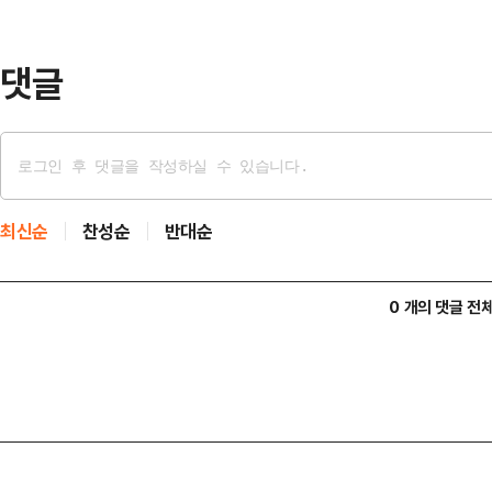
금 이 계엄령에 근거해서 군경이 공
말했다.한 대표는 "위법한…
댓글
최신순
찬성순
반대순
0 개의 댓글 전