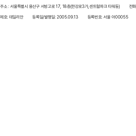
주소 : 서울특별시 용산구 서빙고로 17, 18층(한강로3가,센트럴파크 타워동)
전화 
제호: 데일리안
등록일/발행일: 2005.09.13
등록번호: 서울 아00055