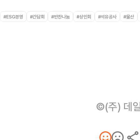
#ESG경영
#간담회
#반찬나눔
#상인회
#석유공사
#울산
©(주) 데