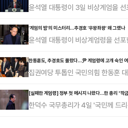
윤석열 대통령이 3일 비상계엄을 선
있다. 국회는 야당인 더불어민주당에
어민주당이 내란죄로 윤 대통령을 고
있다. 계엄령 선포 즉시 해제를 결
려졌다. 법조계에서는 "국회의 계엄 
'계엄의 밤'의 미스터리…추경호 '우왕좌왕' 왜 그랬나
서 윤 대통령이 ‘긴급 대국민 특별담화
윤석열 대통령이 비상계엄령을 선포한
도 국회를 물리적으로 폐쇄해 고유권
름의 대안이 정밀하게 마련됐을 것으
아지고 있다. 특히 추경호 국민의힘
립 가능성을 높이는 것이다. 내란 
그렇게 생각했…
혼란을 야기했는데 여권 내부에서는 이
한동훈도, 추경호도 몰랐다…尹 계엄령에 고개 숙인 여
때문에 수사와 기소가 가능하다"고 
집권여당 투톱인 국민의힘 한동훈 
을 막는 역할을 했다며 강력 비판이 
엄 선포에 관한 구체적인 과정이 드
의 비상계엄 선포에 대해 사과와 유
시 1분 국회 표결에 참석, 해제안에 
하기는 쉽지 않을 것"이라며…
국회의 의견을 받아들여, 조속히 계
[실패한 계엄령] 정부 첫 메시지 나왔다…한 총리 "작금
명인 김상욱 의원은 MBC라디오 '김
한덕수 국무총리가 4일 '국민께 드리
는 4일 국회에서 계엄해제 결의안 
식을 듣고 당론이고 뭐고 모르고 그냥
된 모든 과정에 대하여 책임을 통감하
이런 사태가 발생해 대단히 유감스럽
금 국회에…
상계엄 선포 및 해제 사태 이후 나온