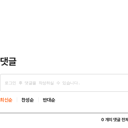
결로 이번 (비상계엄은) 실질적인 효
리실을 통해 기자단에 전달한 메시지
금 이 계엄령에 근거해서 군경이 공
다"며 이같이 언급했다.그는 "이 시
말했다.한 대표는 "위법한…
일상이 한 치 흔들림 없이 유지되도
다해달라"며 "마지막 순간까지 국무
다"고 강조했다.…
댓글
최신순
찬성순
반대순
0 개의 댓글 전