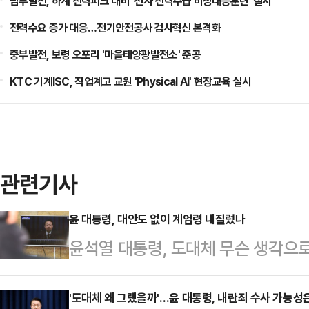
남부발전, 하계 전력피크 대비 '전사 전력수급 비상대응훈련' 실시
전력수요 증가 대응…전기안전공사 검사혁신 본격화
중부발전, 보령 오포리 '마을태양광발전소' 준공
KTC 기계ISC, 직업계고 교원 'Physical AI' 현장교육 실시
관련기사
윤 대통령, 대안도 없이 계엄령 내질렀나
윤석열 대통령, 도대체 무슨 생각으로
해할 수가 없다. 헌법은 “국회가 
요구한 때에는 대통령은 이를 해제하
'도대체 왜 그랬을까'…윤 대통령, 내란죄 수사 가능성은