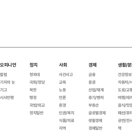
오피니언
정치
사회
경제
생활/문
칼럼
청와대
사건사고
금융
건강정보
기자의 눈
국회/정당
교육
증권
자동차/
기고
북한
노동
산업/재계
도로/교
시사만평
행정
언론
중기/벤처
여행/레
국방/외교
환경
부동산
음식/맛
정치일반
인권/복지
글로벌경제
패션/뷰
식품/의료
생활경제
공연/전
지역
경제일반
책