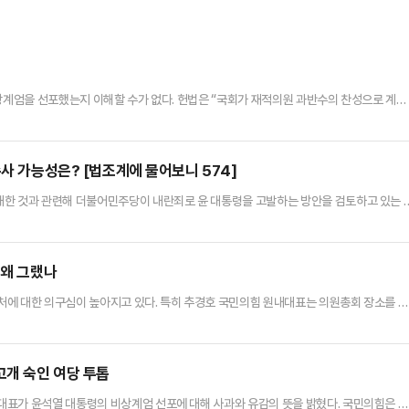
비상계엄을 선포했는지 이해할 수가 없다. 헌법은 “국회가 재적의원 과반수의 찬성으로 계엄
다”(제77조 ⑤항)라고 규정하고 있다. 국회는 야당인 더불어민주당에 의해 거의 완벽하
 결의할 것은 명약관화(明若觀火)했다.따라서 윤 대통령이 ‘긴급 대국민 특별담화’를 통
마련됐을 것으로 여겨지게 마련이었다. (적어도 나는 그렇게 생각했…
수사 가능성은? [법조계에 물어보니 574]
쇄한 것과 관련해 더불어민주당이 내란죄로 윤 대통령을 고발하는 방안을 검토하고 있는 
를 막는 건 불가능한데, 그럼에도 국회를 물리적으로 폐쇄해 고유권한 행사를 방해하려고
혐의는 대통령의 형사상 특권을 배제하기 때문에 수사와 기소가 가능하다"고 지적했다.반면
이 드러나지 않은 상황에서 내란죄로 수사·기소하기는 쉽지 않을 것"이라며…
 왜 그랬나
처에 대한 의구심이 높아지고 있다. 특히 추경호 국민의힘 원내대표는 의원총회 장소를 거
계엄령 해제 요구안' 표결 참석을 막는 역할을 했다며 강력 비판이 나온다.친한(친한동훈
찬성표를 던진 국힘 소속 18명 의원 중 한 명인 김상욱 의원은 MBC라디오 '김종배의 시선
르고 그냥 국회로 바로 뛰어갔다"며 "왜냐하면 지금 국회에…
개 숙인 여당 투톱
대표가 윤석열 대통령의 비상계엄 선포에 대해 사과와 유감의 뜻을 밝혔다. 국민의힘은 대