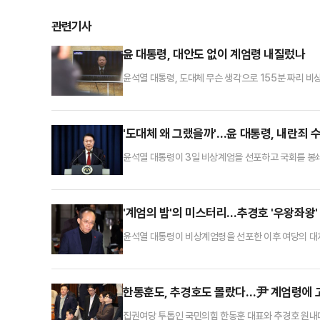
관련기사
윤 대통령, 대안도 없이 계엄령 내질렀나
윤석열 대통령, 도대체 무슨 생각으로 155분 짜리 
의 해제를 요구한 때에는 대통령은 이를 해제하여야 한
다고 할 정도로 장악돼 있다. 계엄령 선포 즉시 해제를
‘비상계엄’을 선포했을 때는 나름의 대안이 정밀하게 
'도대체 왜 그랬을까'…윤 대통령, 내란죄 
윤석열 대통령이 3일 비상계엄을 선포하고 국회를 봉
으로 알려졌다. 법조계에서는 "국회의 계엄 해제 요구
한 것은 내란죄 성립 가능성을 높이는 것이다. 내란 
일각에서는 "아직 비상계엄 선포에 관한 구체적인 과정
'계엄의 밤'의 미스터리…추경호 '우왕좌왕'
윤석열 대통령이 비상계엄령을 선포한 이후 여당의 대
듭 바꾸며 혼란을 야기했는데 여권 내부에서는 이것이 '
계로 4일 오전 1시 1분 국회 표결에 참석, 해제안에 
중'에서 "갑자기 저녁에 소식을 듣고 당론이고 뭐고 모
한동훈도, 추경호도 몰랐다…尹 계엄령에 고
집권여당 투톱인 국민의힘 한동훈 대표와 추경호 원내