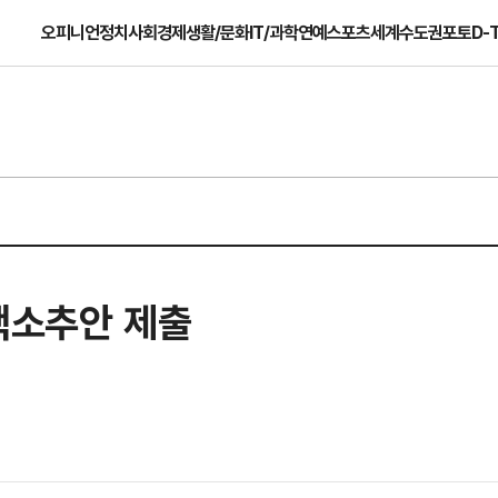
오피니언
정치
사회
경제
생활/문화
IT/과학
연예
스포츠
세계
수도권
포토
D-
핵소추안 제출