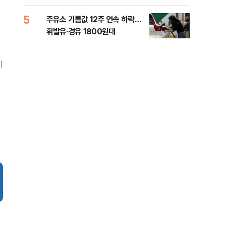
5
10
주유소 기름값 12주 연속 하락…
'속
휘발유·경유 1800원대
6시
타개
지