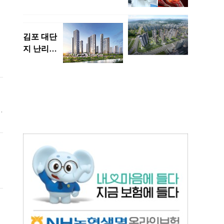
해
것
)
집