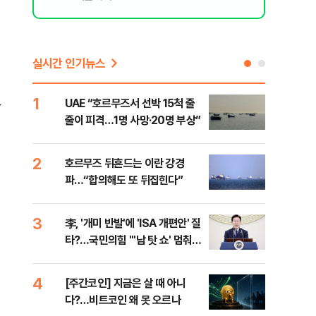
실시간 인기뉴스
1
6
UAE “호르무즈서 선박 15척 줄
이란
람
줄이 피격…1명 사망·20명 부상”
의…
다"
2
7
호르무즈 뒤흔드는 이란 강경
‘3
파…“합의해도 또 뒤집힌다”
공기
3
8
李, '개미 반발'에 'ISA 개편안' 질
이란
타?…국민의힘 "'남 탓 쇼' 멈춰
호르
라"
4
9
[주간코인] 지금은 살 때 아니
‘탄
다?…비트코인 왜 못 오르나
“유