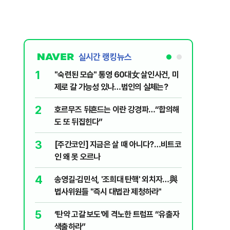
실시간 랭킹뉴스
1
6
"숙련된 모습" 통영 60대女 살인사건, 미
“우크라
제로 갈 가능성 있나…범인의 실체는?
정제유 3
2
7
호르무즈 뒤흔드는 이란 강경파…“합의해
입추 하루
도 또 뒤집힌다”
37도'…
있는 치료
3
8
[주간코인] 지금은 살 때 아니다?…비트코
李, '개미
인 왜 못 오르나
민의힘 "'
4
9
송영길·김민석, '조희대 탄핵' 외치자…與
UAE “
법사위원들 "즉시 대법관 제청하라"
격…1명 
5
10
‘탄약 고갈 보도’에 격노한 트럼프 “유출자
국민의힘 
색출하라”
당내서는