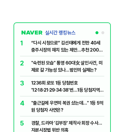
실시간 랭킹뉴스
1
6
“다시 시청으로” 김선태에게 전한 40세
김민석, 
충주시장의 재치 있는 제안…추천 2000
누적 결과
개
2
7
"숙련된 모습" 통영 60대女 살인사건, 미
"정청래,
제로 갈 가능성 있나…범인의 실체는?
말라"…친
격돌
3
8
1236회 로또 1등 당첨번호
최악의 
'12·18·21·29·34·38'번…1등 당첨지역
낮 최고 
어디?
4
9
"출근길에 우연히 복권 샀는데…" 1등 5억
‘탄약 고
원 당첨자 사연은?
색출하라
5
10
경찰, 드라마 '김부장' 제작사 회장 수사…
장애인 밀
자본시장법 위반 의혹
심도 실형