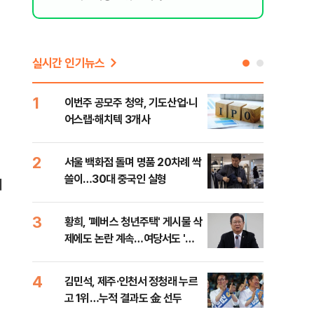
실시간 인기뉴스
1
6
이번주 공모주 청약, 기도산업·니
李,
어스랩·해치텍 3개사
국민
李 
2
7
서울 백화점 돌며 명품 20차례 싹
[단
쓸이…30대 중국인 실형
1%
세
3
8
황희, '폐버스 청년주택' 게시물 삭
정청
제에도 논란 계속…여당서도 '내
판"
로남불' 비판
민석
4
9
김민석, 제주·인천서 정청래 누르
[속
고 1위…누적 결과도 金 선두
선거