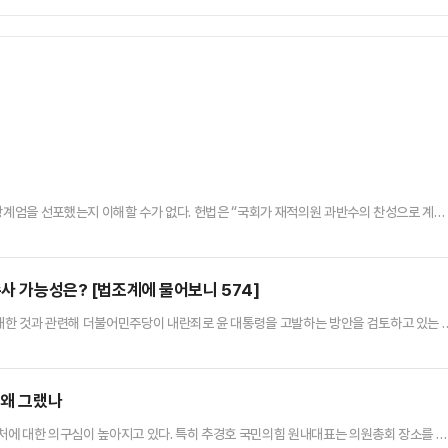
비상계엄을 선포했는지 이해할 수가 없다. 헌법은 “국회가 재적의원 과반수의 찬성으로 계엄
다”(제77조 ⑤항)라고 규정하고 있다. 국회는 야당인 더불어민주당에 의해 거의 완벽하
 결의할 것은 명약관화(明若觀火)했다.따라서 윤 대통령이 ‘긴급 대국민 특별담화’를 통
마련됐을 것으로 여겨지게 마련이었다. (적어도 나는 그렇게 생각했…
수사 가능성은? [법조계에 물어보니 574]
쇄한 것과 관련해 더불어민주당이 내란죄로 윤 대통령을 고발하는 방안을 검토하고 있는 
를 막는 건 불가능한데, 그럼에도 국회를 물리적으로 폐쇄해 고유권한 행사를 방해하려고
혐의는 대통령의 형사상 특권을 배제하기 때문에 수사와 기소가 가능하다"고 지적했다.반면
이 드러나지 않은 상황에서 내란죄로 수사·기소하기는 쉽지 않을 것"이라며…
 왜 그랬나
처에 대한 의구심이 높아지고 있다. 특히 추경호 국민의힘 원내대표는 의원총회 장소를 거