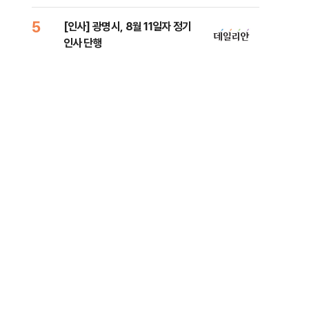
리
5
10
[인사] 광명시, 8월 11일자 정기
"정
인사 단행
도 
원 
번