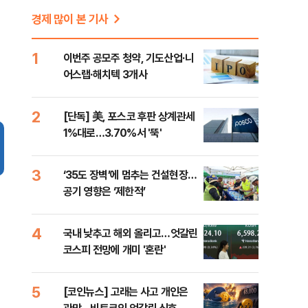
경제 많이 본 기사
1
이번주 공모주 청약, 기도산업·니
어스랩·해치텍 3개사
2
[단독] 美, 포스코 후판 상계관세
1%대로…3.70%서 '뚝'
3
‘35도 장벽’에 멈추는 건설현장…
공기 영향은 ‘제한적’
4
국내 낮추고 해외 올리고…엇갈린
코스피 전망에 개미 '혼란'
5
[코인뉴스] 고래는 사고 개인은