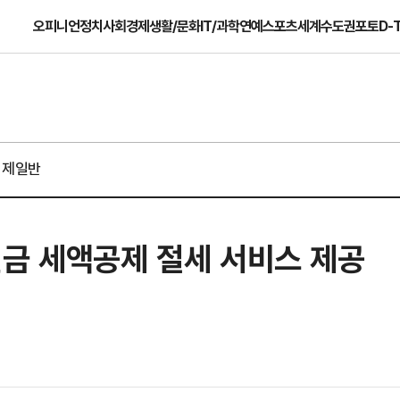
오피니언
정치
사회
경제
생활/문화
IT/과학
연예
스포츠
세계
수도권
포토
D-
경제일반
연금 세액공제 절세 서비스 제공