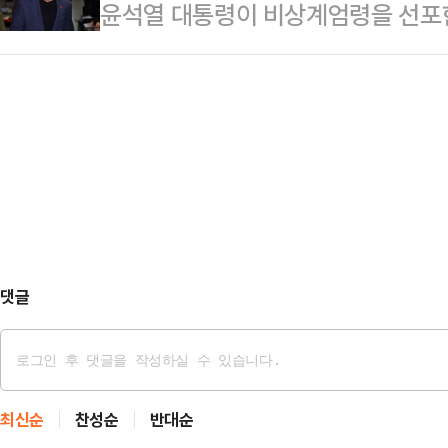
윤석열 대통령이 비상계엄령을 선포한
도 국회를 물리적으로 폐쇄해 고유권
권에 대한 기억을 떠올리게 했다”며 
아지고 있다. 특히 추경호 국민의힘
립 가능성을 높이는 것이다. 내란 
이에 역효과를 낳았…
혼란을 야기했는데 여권 내부에서는 이
때문에 수사와 기소가 가능하다"고 
을 막는 역할을 했다며 강력 비판이 
엄 선포에 관한 구체적인 과정이 드
시 1분 국회 표결에 참석, 해제안에 
하기는 쉽지 않을 것"이라며…
명인 김상욱 의원은 MBC라디오 '김
식을 듣고 당론이고 뭐고 모르고 그냥
금 국회에…
댓글
최신순
찬성순
반대순