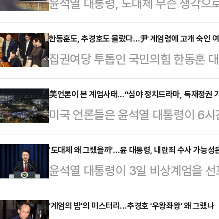
윤석열 대통령, 도대체 무슨 생각으로
해할 수가 없다. 헌법은 “국회가 
요구한 때에는 대통령은 이를 해제하
한동훈도, 추경호도 몰랐다…尹 계엄령에 고개 숙인 여
집권여당 투톱인 국민의힘 한동훈 
있다. 국회는 야당인 더불어민주당에
의 비상계엄 선포에 대해 사과와 유
있다. 계엄령 선포 즉시 해제를 결
국회의 의견을 받아들여, 조속히 계
美언론이 본 계엄사태…“심야 정치드라마, 독재정권 기
서 윤 대통령이 ‘긴급 대국민 특별담화
미국 언론들은 윤석열 대통령이 6시
는 4일 국회에서 계엄해제 결의안 
름의 대안이 정밀하게 마련됐을 것으
긴급 보도하면서 배경과 향후 정치적
이런 사태가 발생해 대단히 유감스럽
그렇게 생각했…
는 3일(현지시간) “윤 대통령이 몇 
'도대체 왜 그랬을까'…윤 대통령, 내란죄 수사 가능성은
결로 이번 (비상계엄은) 실질적인 효
윤석열 대통령이 3일 비상계엄을 선
천 명의 시위대는 서울에서 거리로 
금 이 계엄령에 근거해서 군경이 공
어민주당이 내란죄로 윤 대통령을 고
했다. 특히 계엄령과 관련해 “아시아
말했다.한 대표는 "위법한…
려졌다. 법조계에서는 "국회의 계엄 
'계엄의 밤'의 미스터리…추경호 '우왕좌왕' 왜 그랬나
국)에서 정치적 혼란을 초래했으며,