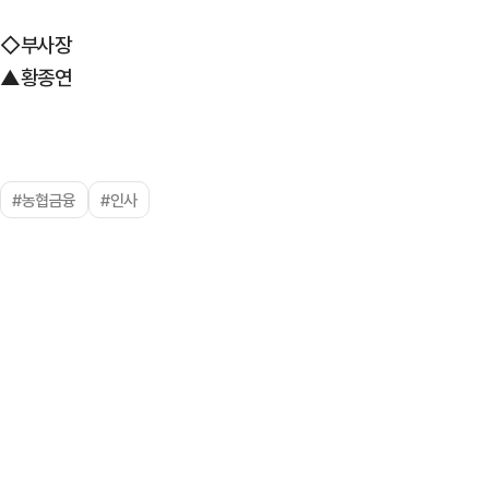
◇부사장
▲황종연
#농협금융
#인사