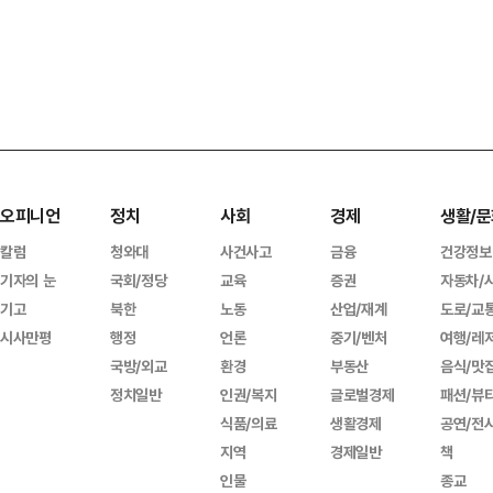
오피니언
정치
사회
경제
생활/문
칼럼
청와대
사건사고
금융
건강정보
기자의 눈
국회/정당
교육
증권
자동차/
기고
북한
노동
산업/재계
도로/교
시사만평
행정
언론
중기/벤처
여행/레
국방/외교
환경
부동산
음식/맛
정치일반
인권/복지
글로벌경제
패션/뷰
식품/의료
생활경제
공연/전
지역
경제일반
책
인물
종교