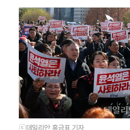
ⓒ데일리안 홍금표 기자