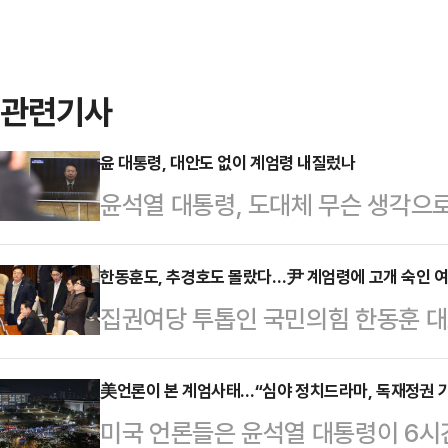
관련기사
윤 대통령, 대안도 없이 계엄령 내질렀나
윤석열 대통령, 도대체 무슨 생각으로
해할 수가 없다. 헌법은 “국회가 
요구한 때에는 대통령은 이를 해제하
한동훈도, 추경호도 몰랐다…尹 계엄령에 고개 숙인 여
집권여당 투톱인 국민의힘 한동훈 
있다. 국회는 야당인 더불어민주당에
의 비상계엄 선포에 대해 사과와 유
있다. 계엄령 선포 즉시 해제를 결
국회의 의견을 받아들여, 조속히 계
美언론이 본 계엄사태…“심야 정치드라마, 독재정권 기
서 윤 대통령이 ‘긴급 대국민 특별담화
미국 언론들은 윤석열 대통령이 6시
는 4일 국회에서 계엄해제 결의안 
름의 대안이 정밀하게 마련됐을 것으