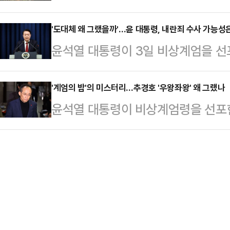
긴급 보도하면서 배경과 향후 정치적
이런 사태가 발생해 대단히 유감스럽
그렇게 생각했…
는 3일(현지시간) “윤 대통령이 몇 
'도대체 왜 그랬을까'…윤 대통령, 내란죄 수사 가능성은
결로 이번 (비상계엄은) 실질적인 효
윤석열 대통령이 3일 비상계엄을 선
천 명의 시위대는 서울에서 거리로 
금 이 계엄령에 근거해서 군경이 공
어민주당이 내란죄로 윤 대통령을 고
했다. 특히 계엄령과 관련해 “아시아
말했다.한 대표는 "위법한…
려졌다. 법조계에서는 "국회의 계엄 
'계엄의 밤'의 미스터리…추경호 '우왕좌왕' 왜 그랬나
국)에서 정치적 혼란을 초래했으며,
윤석열 대통령이 비상계엄령을 선포한
도 국회를 물리적으로 폐쇄해 고유권
권에 대한 기억을 떠올리게 했다”며 
아지고 있다. 특히 추경호 국민의힘
립 가능성을 높이는 것이다. 내란 
이에 역효과를 낳았…
혼란을 야기했는데 여권 내부에서는 이
때문에 수사와 기소가 가능하다"고 
을 막는 역할을 했다며 강력 비판이 
엄 선포에 관한 구체적인 과정이 드
시 1분 국회 표결에 참석, 해제안에 
하기는 쉽지 않을 것"이라며…
명인 김상욱 의원은 MBC라디오 '김
식을 듣고 당론이고 뭐고 모르고 그냥