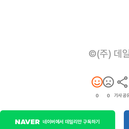
©(주) 데
기사 공
0
0
네이버에서 데일리안 구독하기