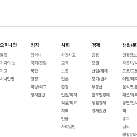
오피니언
정치
사회
경제
생활/문
칼럼
청와대
사건사고
금융
건강정보
기자의 눈
국회/정당
교육
증권
자동차/
기고
북한
노동
산업/재계
도로/교
시사만평
행정
언론
중기/벤처
여행/레
국방/외교
환경
부동산
음식/맛
정치일반
인권/복지
글로벌경제
패션/뷰
식품/의료
생활경제
공연/전
지역
경제일반
책
인물
종교
사회일반
날씨
생활문화