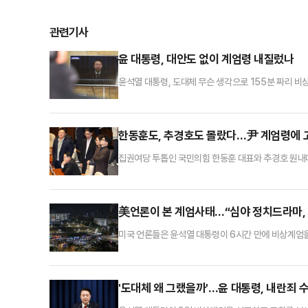
관련기사
윤 대통령, 대안도 없이 계엄령 내질렀나
윤석열 대통령, 도대체 무슨 생각으로 155분 짜리 
의 해제를 요구한 때에는 대통령은 이를 해제하여야 한
다고 할 정도로 장악돼 있다. 계엄령 선포 즉시 해제를
‘비상계엄’을 선포했을 때는 나름의 대안이 정밀하게 
한동훈도, 추경호도 몰랐다…尹 계엄령에 고
집권여당 투톱인 국민의힘 한동훈 대표와 추경호 원내
통령이 국회의 의견을 받아들여, 조속히 계엄을 해제할
"집권여당으로서 이런 사태가 발생해 대단히 유감스럽게
그렇기 때문에 앞으로 지금 이 계엄령에 근거해서 군경
美언론이 본 계엄사태…“심야 정치드라마, 
미국 언론들은 윤석열 대통령이 6시간 만에 비상계엄을
스(NYT)는 3일(현지시간) “윤 대통령이 몇 시간 만
요구했다”고 보도했다. 특히 계엄령과 관련해 “아시아
를 억압하고 전후 독재정권에 대한 기억을 떠올리게 했
'도대체 왜 그랬을까'…윤 대통령, 내란죄 