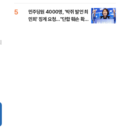
금폭
99
5
10
민주당원 4000명, '박쥐 발언 최
美,
민희' 징계 요청…"단합 훼손 확인
협에
해야"
지