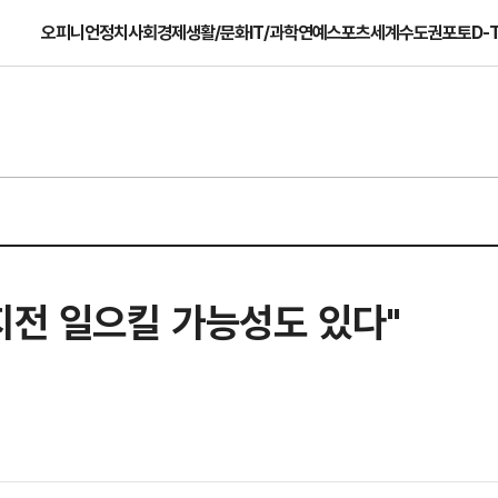
오피니언
정치
사회
경제
생활/문화
IT/과학
연예
스포츠
세계
수도권
포토
D-
지전 일으킬 가능성도 있다"