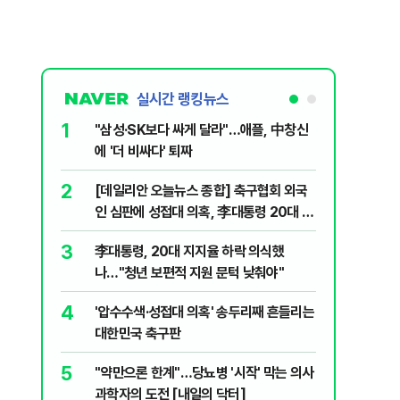
실시간 랭킹뉴스
1
6
"삼성·SK보다 싸게 달라"…애플, 中창신
오세훈 '
에 '더 비싸다' 퇴짜
된 '민주
2
7
[데일리안 오늘뉴스 종합] 축구협회 외국
지진에 
인 심판에 성접대 의혹, 李대통령 20대 지
日 여성..
지율 하락 의식했나, 삼전닉스 올인은 금
3
8
李대통령, 20대 지지율 하락 의식했
보완수사
물, SK하이닉스 프리마켓 시초가 논란 재
나…"청년 보편적 지원 문턱 낮춰야"
몫됐나
점화, 김민석 "과반 승리 가능성 99%" 등
4
9
'압수수색·성접대 의혹' 송두리째 흔들리는
레버리지 
대한민국 축구판
지수로 
5
10
"약만으론 한계"…당뇨병 '시작' 막는 의사
"솟구친 
과학자의 도전 [내일의 닥터]
유공장 화