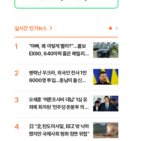
실시간 인기뉴스
1
6
"아빠, 왜 이렇게 빨라?"…볼보
"삼
EX90, 640마력 품은 패밀리카
中창
[시승기]
2
7
병력난 우크라, 외국인 전사 1만
보완
6000명 투입…중남미 출신
은 
40%
3
8
오세훈 '여론조사비 대납' 1심 유
[데
죄에 회자된 '민주당 돈봉투 의
회 
혹'…왜?
대통
나,
4
9
日 "北 탄도미사일, EEZ 밖 낙하
'경
이닉
했지만 국제사회 평화 정면 위협"
조준
점화