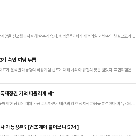
비상계엄을 선포했는지 이해할 수가 없다. 헌법은 “국회가 재적의원 과반수의 찬성으로 계엄
다”(제77조 ⑤항)라고 규정하고 있다. 국회는 야당인 더불어민주당에 의해 거의 완벽하
 결의할 것은 명약관화(明若觀火)했다.따라서 윤 대통령이 ‘긴급 대국민 특별담화’를 통
마련됐을 것으로 여겨지게 마련이었다. (적어도 나는 그렇게 생각했…
개 숙인 여당 투톱
대표가 윤석열 대통령의 비상계엄 선포에 대해 사과와 유감의 뜻을 밝혔다. 국민의힘은 대
 것을 요청했다.한동훈 대표는 4일 국회에서 계엄해제 결의안 가결 직후 기자들과 만나
 생각한다"며 "이번 국회 계엄해제 의결로 이번 (비상계엄은) 실질적인 효과를 상실했다
이 공권력을 행사하는 것은 위법한 것"이라고 말했다.한 대표는 "위법한…
독재정권 기억 떠올리게 해”
 해제한 상황에 대해 긴급 보도하면서 배경과 향후 정치적 파장을 분석했다.미 뉴욕타임
에 (계엄) 명령을 철회했다”며 “수천 명의 시위대는 서울에서 거리로 나와 대통령의 사퇴를
에서 미국의 소중한 동맹국 중 하나(한국)에서 정치적 혼란을 초래했으며, 평화적인 반대
다”며 “그러나 윤 대통령의 책략은 긴박한 밤사이에 역효과를 낳았…
수사 가능성은? [법조계에 물어보니 574]