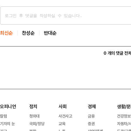
최신순
찬성순
반대순
0 개의 댓글 전
오피니언
정치
사회
경제
생활/문
칼럼
청와대
사건사고
금융
건강정보
기자의 눈
국회/정당
교육
증권
자동차/