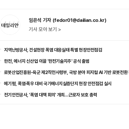
임은석 기자 (fedor01@dailian.co.kr)
기사 모아 보기 >
지역난방공사, 건설현장 폭염 대응실태 특별 현장안전점검
한전, 에너지 신산업 이끌 '한전기술지주' 공식 출범
로봇산업진흥원-육군 제2작전사령부, 국방 분야 피지컬 AI 기반 로봇전환
에기평, 폭염·폭우 대비 국가에너지실증단지 현장 안전점검 실시
전기안전공사, '폭염 대책 회의' 개최…근로자 보호 총력