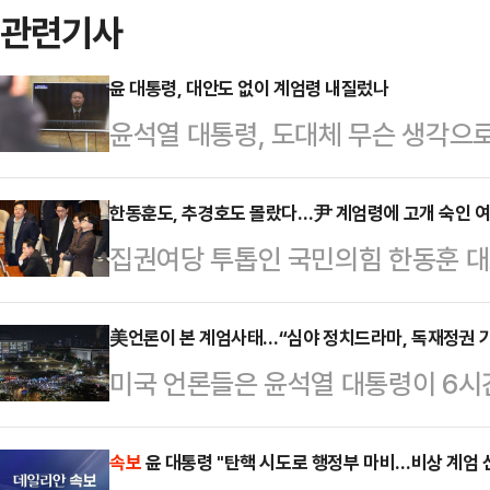
관련기사
윤 대통령, 대안도 없이 계엄령 내질렀나
윤석열 대통령, 도대체 무슨 생각으로
해할 수가 없다. 헌법은 “국회가 
요구한 때에는 대통령은 이를 해제하
한동훈도, 추경호도 몰랐다…尹 계엄령에 고개 숙인 여
집권여당 투톱인 국민의힘 한동훈 
있다. 국회는 야당인 더불어민주당에
의 비상계엄 선포에 대해 사과와 유
있다. 계엄령 선포 즉시 해제를 결
국회의 의견을 받아들여, 조속히 계
美언론이 본 계엄사태…“심야 정치드라마, 독재정권 기
서 윤 대통령이 ‘긴급 대국민 특별담화
미국 언론들은 윤석열 대통령이 6시
는 4일 국회에서 계엄해제 결의안 
름의 대안이 정밀하게 마련됐을 것으
긴급 보도하면서 배경과 향후 정치적
이런 사태가 발생해 대단히 유감스럽
그렇게 생각했…
는 3일(현지시간) “윤 대통령이 몇 
속보
윤 대통령 "탄핵 시도로 행정부 마비…비상 계엄 
결로 이번 (비상계엄은) 실질적인 효