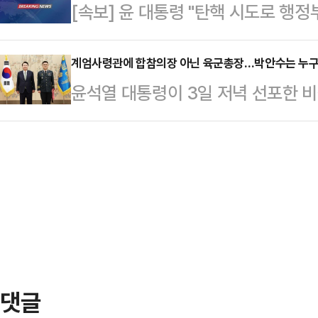
[속보] 윤 대통령 "탄핵 시도로 행정
천 명의 시위대는 서울에서 거리로 
금 이 계엄령에 근거해서 군경이 공
했다. 특히 계엄령과 관련해 “아시아
말했다.한 대표는 "위법한…
계엄사령관에 합참의장 아닌 육군총장…박안수는 누
국)에서 정치적 혼란을 초래했으며,
윤석열 대통령이 3일 저녁 선포한 
권에 대한 기억을 떠올리게 했다”며 
회의 의결을 거쳐 최종 해제된 가운
이에 역효과를 낳았…
기되고 있다.계엄법상 계엄사령관은 
한 사람을 국무회의 심의를 거쳐 대
서열 1위인 김명수 합동참모본부의
관에 임명했다.관련 규정에 따르면 
장하고 합참 조직에 계엄과를 두고 
관에 임명될 가능성이 높다는…
댓글