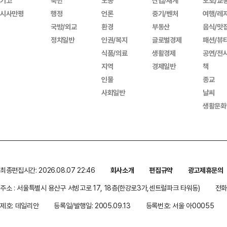
기고
북한
노동
산업/재계
도로/교
시사만평
행정
언론
중기/벤처
여행/레
국방/외교
환경
부동산
음식/맛
정치일반
인권/복지
글로벌경제
패션/뷰
식품/의료
생활경제
공연/전
지역
경제일반
책
인물
종교
사회일반
날씨
생활문화
최종편집시간: 2026.08.07 22:46
회사소개
편집규약
광고제휴문의
주소 : 서울특별시 용산구 서빙고로 17, 18층(한강로3가,센트럴파크 타워동)
전화 
제호: 데일리안
등록일/발행일: 2005.09.13
등록번호: 서울 아00055