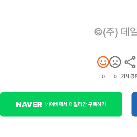
©(주) 데
기사 공
0
0
네이버에서 데일리안 구독하기