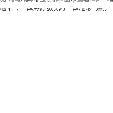
주소 : 서울특별시 용산구 서빙고로 17, 18층(한강로3가,센트럴파크 타워동)
전화 
제호: 데일리안
등록일/발행일: 2005.09.13
등록번호: 서울 아00055