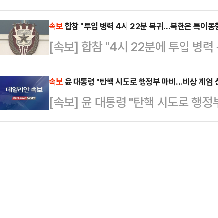
긴급 보도하면서 배경과 향후 정치적
있다. 계엄령 선포 즉시 해제를 결
말했다.한 대표는 "위법한…
는 3일(현지시간) “윤 대통령이 몇 
속보
합참 "투입 병력 4시 22분 복귀…북한은 특이동
서 윤 대통령이 ‘긴급 대국민 특별담화
[속보] 합참 "4시 22분에 투입 병
천 명의 시위대는 서울에서 거리로 
름의 대안이 정밀하게 마련됐을 것으
했다. 특히 계엄령과 관련해 “아시아
그렇게 생각했…
속보
윤 대통령 "탄핵 시도로 행정부 마비…비상 계엄 
국)에서 정치적 혼란을 초래했으며,
[속보] 윤 대통령 "탄핵 시도로 행정
권에 대한 기억을 떠올리게 했다”며 
이에 역효과를 낳았…