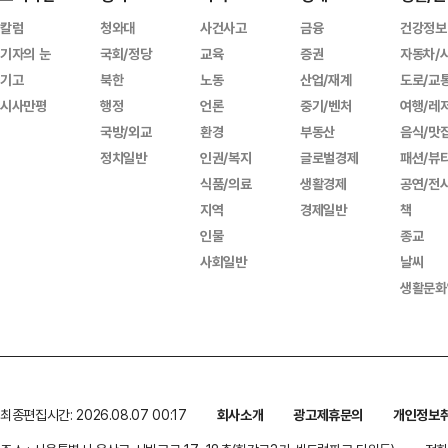
칼럼
청와대
사건사고
금융
건강정보
기자의 눈
국회/정당
교육
증권
자동차/
기고
북한
노동
산업/재계
도로/교
시사만평
행정
언론
중기/벤처
여행/레
국방/외교
환경
부동산
음식/맛
정치일반
인권/복지
글로벌경제
패션/뷰
식품/의료
생활경제
공연/전
지역
경제일반
책
인물
종교
사회일반
날씨
생활문화
최종편집시간: 2026.08.07 00:17
회사소개
광고제휴문의
개인정보