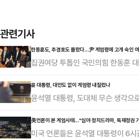
관련기사
한동훈도, 추경호도 몰랐다…尹 계엄령에 고개 숙인 여
집권여당 투톱인 국민의힘 한동훈 
의 비상계엄 선포에 대해 사과와 유
국회의 의견을 받아들여, 조속히 계
윤 대통령, 대안도 없이 계엄령 내질렀나
윤석열 대통령, 도대체 무슨 생각으로
는 4일 국회에서 계엄해제 결의안 
해할 수가 없다. 헌법은 “국회가 
이런 사태가 발생해 대단히 유감스럽
요구한 때에는 대통령은 이를 해제하
美언론이 본 계엄사태…“심야 정치드라마, 독재정권 기
결로 이번 (비상계엄은) 실질적인 효
미국 언론들은 윤석열 대통령이 6시
있다. 국회는 야당인 더불어민주당에
금 이 계엄령에 근거해서 군경이 공