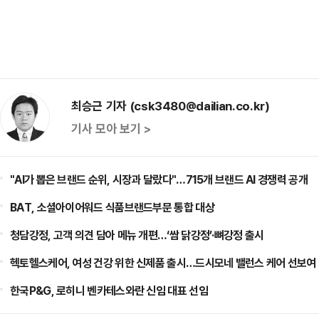
최승근 기자 (csk3480@dailian.co.kr)
기사 모아 보기 >
"AI가 뽑은 브랜드 순위, 시장과 달랐다"…715개 브랜드 AI 경쟁력 공개
BAT, 소셜아이어워드 식품브랜드부문 통합 대상
청담강정, 고객 의견 담아 메뉴 개편…‘쌈 닭강정’·뼈강정 출시
헥토헬스케어, 여성 건강 위한 신제품 출시…드시모네 밸런스 케어 선보여
한국P&G, 로히니 벤카테스와란 신임 대표 선임