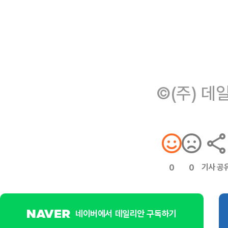
©(주) 데
기사 공
0
0
네이버에서 데일리안 구독하기