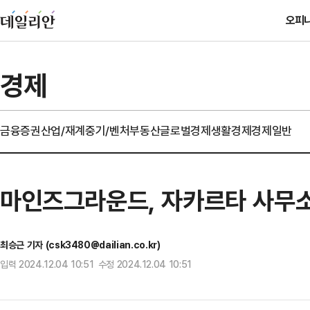
오피
경제
금융
증권
산업/재계
중기/벤처
부동산
글로벌경제
생활경제
경제일반
마인즈그라운드, 자카르타 사무소 
최승근 기자 (csk3480@dailian.co.kr)
입력 2024.12.04 10:51 수정 2024.12.04 10:51