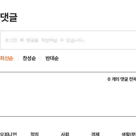
댓글
최신순
찬성순
반대순
0 개의 댓글 전
오피니언
정치
사회
경제
생활/문