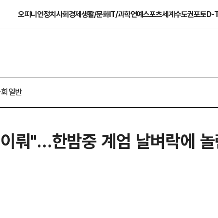
오피니언
정치
사회
경제
생활/문화
IT/과학
연예
스포츠
세계
수도권
포토
D-
사회일반
못 이뤄"…한밤중 계엄 날벼락에 