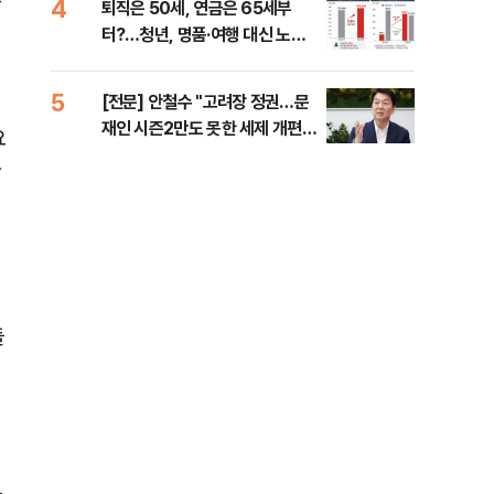
할
4
9
퇴직은 50세, 연금은 65세부
보험
터?…청년, 명품·여행 대신 노후
괴…
준비 [Now 2.30]
5
10
[전문] 안철수 "고려장 정권…문
고파
재인 시즌2만도 못한 세제 개편
스는
요
안" [정국 기상대]
한
들