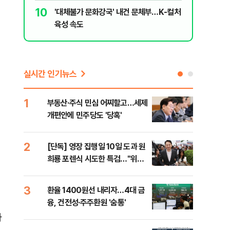
10
에도 ‘미장’
'대체불가 문화강국' 내건 문체부…K-컬처
육성 속도
실시간 인기뉴스
1
6
부동산·주식 민심 어찌할고…세제
긴 
개편안에 민주당도 '당혹'
체 
2
7
[단독] 영장 집행일 10일 도과 원
[오
희룡 포렌식 시도한 특검…"위법
동산
증거 수집" 지적
3
8
환율 1400원선 내리자…4대 금
국내
융, 건전성·주주환원 '숨통'
코스
차