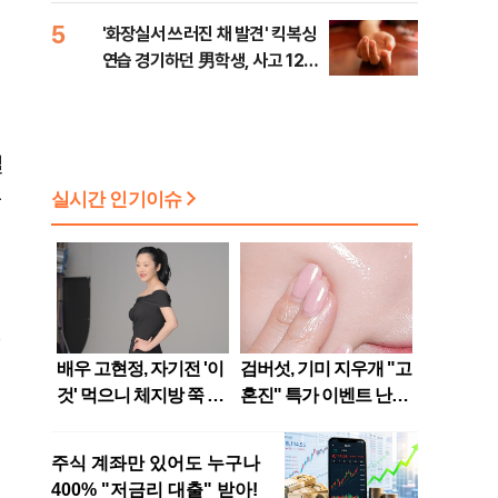
5
'화장실서 쓰러진 채 발견' 킥복싱
연습 경기하던 男학생, 사고 12일
만에 사망
실
문
권