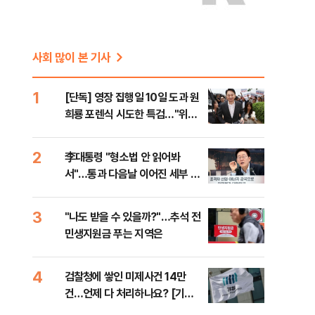
사회 많이 본 기사
1
[단독] 영장 집행일 10일 도과 원
희룡 포렌식 시도한 특검…"위법
증거 수집" 지적
2
李대통령 "형소법 안 읽어봐
서"…통과 다음날 이어진 세부 확
인 작업(종합) 등 [8/6(목) 데일
리안 출근길 뉴스]
3
"나도 받을 수 있을까?"…추석 전
민생지원금 푸는 지역은
4
검찰청에 쌓인 미제사건 14만
건…언제 다 처리하나요? [기자
수첩-사회]