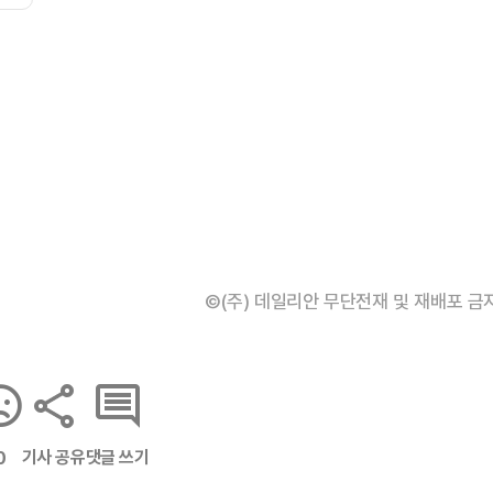
©(주) 데일리안 무단전재 및 재배포 금
기사 공유
댓글 쓰기
0