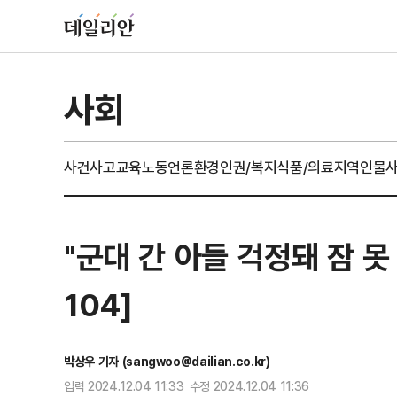
사회
사건사고
교육
노동
언론
환경
인권/복지
식품/의료
지역
인물
"군대 간 아들 걱정돼 잠 
104]
박상우 기자 (sangwoo@dailian.co.kr)
입력 2024.12.04 11:33 수정 2024.12.04 11:36