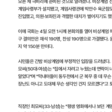
모른 채 극비리에 준비된 것으로 알려졌다. 비상계엄 
계엄사령부가 설치됐고, 계엄사령관에 박안수 육군참모
진입했고, 의원·보좌진과 격렬한 대치가 벌어지기도 했
이에 국회는 4일 오전 1시께 본회의를 열어 비상계엄
구 결의안은 재석 190명, 찬성 190명으로 가결됐다
지 약 150분 만이다.
시민들은 간밤 비상계엄에 부정적인 입장을 드러냈다. 
모씨(50대·여성)는 "집에서 자려고 누웠는데 연락이 
알았다"며 "막내아들이 동두천에서 군 복무 중 데 무슨
장난도 아니고 도대체 무슨 생각인 건지 모르겠다"고 
직장인 최모씨(33·남성)는 "평생 영화에서나 보던 