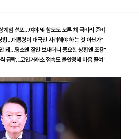
비상계엄 선포…여야 및 참모도 모른 채 극비리 준비
당황…대통령이 대국민 사과해야 하는 것 아닌가"
 안 돼…평소엔 잘만 보내더니 중요한 상황엔 조용"
%씩 급락…코인거래소 접속도 불안정해 마음 졸여"
1
삼전닉스 레버리지 열기 식었
금 1조원 밑으로
2
부동산·주식 민심 어찌할고…
에 민주당도 '당혹'
3
2030은 배달음식·단음료 맘껏
줄 알았나…'처절한 대가' [김
리 헬스]
4
국민의힘 윤리위 '외부 유출 의혹
속…당 안팎 비판 확산