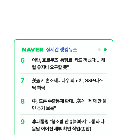
실시간 랭킹뉴스
6
나…거래대
이란, 호르무즈 '통행료' 카드 꺼냈다…"해
협 유지비 요구할 듯"
7
세제개편안
美증시 혼조세…다우 최고치, S&P·나스
닥 하락
8
 먹어도 될
中, 드론 수출통제 확대…美에 "제재 안 풀
효경의 데일
면 추가 보복"
9
' 파장 지
李대통령 "형소법 안 읽어봐서"…통과 다
음날 이어진 세부 확인 작업(종합)