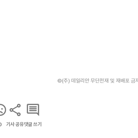
©(주) 데일리안 무단전재 및 재배포 금
기사 공유
댓글 쓰기
0