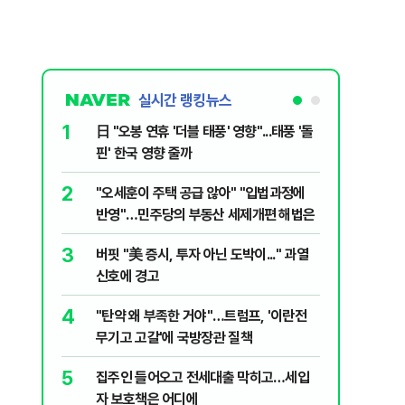
실시간 랭킹뉴스
1
6
日 "오봉 연휴 '더블 태풍' 영향"...태풍 '돌
[단독] 
핀' 한국 영향 줄까
로…3.70
2
7
"오세훈이 주택 공급 않아" "입법과정에
[코인뉴스
반영"…민주당의 부동산 세제개편 해법은
다…큰 변
3
8
버핏 "美 증시, 투자 아닌 도박이..." 과열
與김승원,
신호에 경고
"내용 다
4
9
"탄약 왜 부족한 거야"…트럼프, '이란전
“월급만으
무기고 고갈'에 국방장관 질책
탄 청년들 
5
10
집주인 들어오고 전세대출 막히고…세입
근거는 '
자 보호책은 어디에
부수, 공