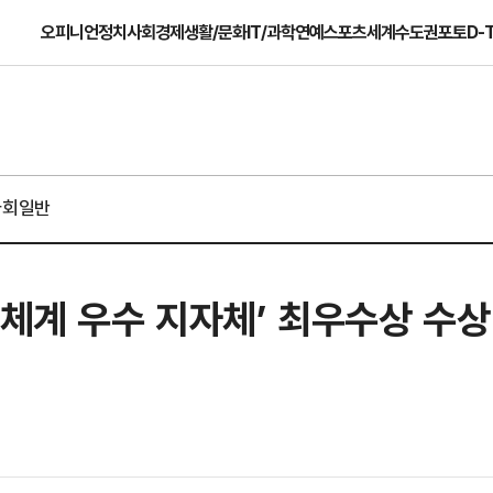
오피니언
정치
사회
경제
생활/문화
IT/과학
연예
스포츠
세계
수도권
포토
D-
사회일반
호체계 우수 지자체’ 최우수상 수상