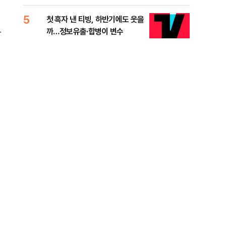
적 미달 비판
5
10
첫 흑자 낸 티빙, 하반기에도 웃을
[코
화
까…정보유출·합병이 변수
더 