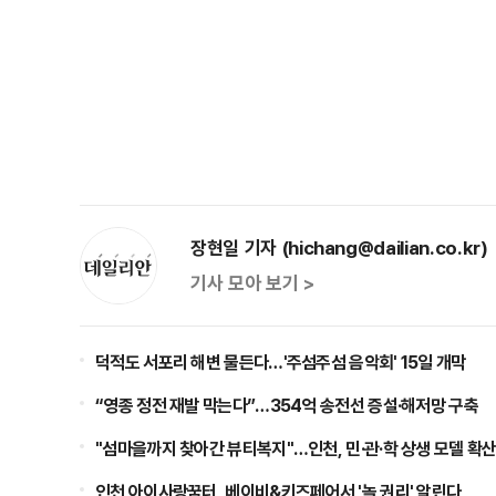
장현일 기자 (hichang@dailian.co.kr)
기사 모아 보기 >
덕적도 서포리 해변 물든다…'주섬주섬 음악회' 15일 개막
“영종 정전 재발 막는다”…354억 송전선 증설·해저망 구축
"섬마을까지 찾아간 뷰티복지"…인천, 민·관·학 상생 모델 확
인천 아이사랑꿈터, 베이비&키즈페어서 '놀 권리' 알린다