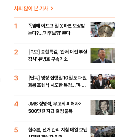
사회 많이 본 기사
1
폭염에 아프고 일 못하면 보상받
는다?…'기후보험' 뜬다
2
[속보] 종합특검, '관저 이전 부실
감사' 유병호 구속기소
3
[단독] 영장 집행일 10일 도과 원
지
희룡 포렌식 시도한 특검…"위법
증거 수집" 지적
4
JMS 정명석, 무고죄 피해자에
500만원 지급 결정 불복
5
합수본, 선거 관리 지침 메일 보낸