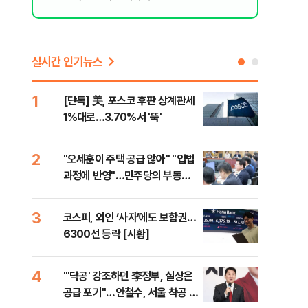
실시간 인기뉴스
1
6
[단독] 美, 포스코 후판 상계관세
[르
1%대로…3.70%서 '뚝'
비…
2
7
"오세훈이 주택 공급 않아" "입법
네이
과정에 반영"…민주당의 부동산
외연
세제개편 해법은
출(
3
8
코스피, 외인 ‘사자’에도 보합권…
[속
6300선 등락 [시황]
감사
4
9
"'닥공' 강조하던 李정부, 실상은
민주
공급 포기"…안철수, 서울 착공 실
공…