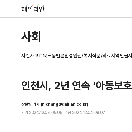
사회
사건사고
교육
노동
언론
환경
인권/복지
식품/의료
지역
인물
인천시, 2년 연속 ‘아동보
장현일 기자 (hichang@dailian.co.kr)
입력 2024.12.04 09:06 수정 2024.12.04 09:07