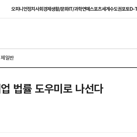
오피니언
정치
사회
경제
생활/문화
IT/과학
연예
스포츠
세계
수도권
포토
D-
경제일반
 기업 법률 도우미로 나선다