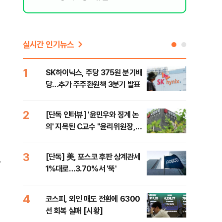
외
실시간 인기뉴스
1
6
SK하이닉스, 주당 375원 분기배
카카
당…추가 주주환원책 3분기 발표
결…
만
2
7
[단독 인터뷰] '윤민우와 징계 논
韓·
의' 지목된 C교수 "윤리위원장,
처음
외부와 논의 잘못된 행위"
3
8
[단독] 美, 포스코 후판 상계관세
박지
상
1%대로…3.70%서 '뚝'
령과
4
9
코스피, 외인 매도 전환에 6300
與,
선 회복 실패 [시황]
스?