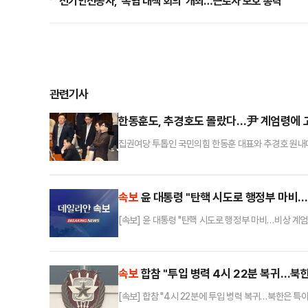
전기안전공사, '폭염 대책 회의' 개최…근로자 보호 총력
관련기사
한동훈도, 추경호도 몰랐다…尹 계엄령에 고
집권여당 투톱인 국민의힘 한동훈 대표와 추경호 원내
통령이 국회의 의견을 받아들여, 조속히 계엄을 해제할
"집권여당으로서 이런 사태가 발생해 대단히 유감스럽게
그렇기 때문에 앞으로 지금 이 계엄령에 근거해서 군경
속보
윤 대통령 "탄핵 시도로 행정부 마비…
[속보] 윤 대통령 "탄핵 시도로 행정부 마비…비상 계엄
속보
합참 "투입 병력 4시 22분 복귀…북
[속보] 합참 "4시 22분에 투입 병력 복귀…북한은 특