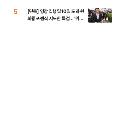
라"
5
10
[단독] 영장 집행일 10일 도과 원
폭염
희룡 포렌식 시도한 특검…"위법
제…
증거 수집" 지적
36
경