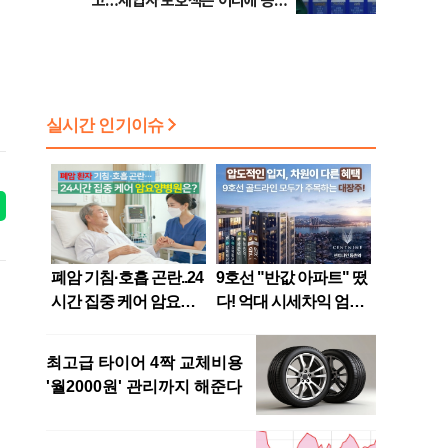
고…세입자 보호책은 어디에 등
[8/7(금) 데일리안 퇴근길뉴스]