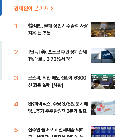
경제 많이 본 기사
1
韓·대만, 올해 상반기 수출액 사상
처음 日 추월
2
[단독] 美, 포스코 후판 상계관세
1%대로…3.70%서 '뚝'
3
코스피, 외인 매도 전환에 6300
선 회복 실패 [시황]
4
SK하이닉스, 주당 375원 분기배
당…추가 주주환원책 3분기 발표
5
집주인 들어오고 전세대출 막히