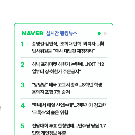
실시간 랭킹뉴스
1
6
송영길·김민석, '조희대 탄핵' 외치자…與
YG 사옥
법사위원들 "즉시 대법관 제청하라"
체포…일
2
7
하닉 프리마켓 하한가 논란에…NXT "12
[단독 인
일부터 상·하한가 주문금지"
된 C교수
된 행위"
해
3
8
"탕탕탕" 태국 고교서 총격...8학년 학생
폭염 중대
용의자 포함 7명 숨져
일 최저 
4
9
"편해서 매일 신었는데"...전문가가 경고한
"노원구 4
해
'크록스'의 숨은 위험
40도 돌
5
10
전당대회 투표 한창인데…민주당 당원 1.7
카카오 노
만명 개인정보 유출
인상·특별