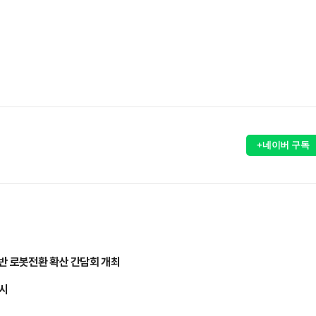
+네이버 구독
반 로봇전환 확산 간담회 개최
실시