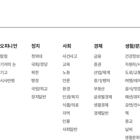
오피니언
정치
사회
경제
생활/문
칼럼
청와대
사건사고
금융
건강정보
기자의 눈
국회/정당
교육
증권
자동차/
기고
북한
노동
산업/재계
도로/교
시사만평
행정
언론
중기/벤처
여행/레
국방/외교
환경
부동산
음식/맛
정치일반
인권/복지
글로벌경제
패션/뷰
식품/의료
생활경제
공연/전
지역
경제일반
책
인물
종교
사회일반
날씨
생활문화