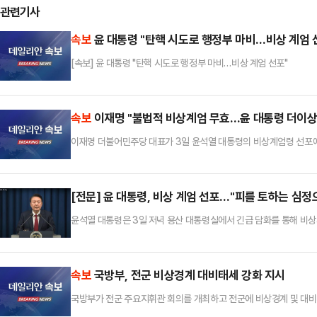
관련기사
속보
윤 대통령 "탄핵 시도로 행정부 마비…비상 계엄 
[속보] 윤 대통령 "탄핵 시도로 행정부 마비…비상 계엄 선포"
속보
이재명 "불법적 비상계엄 무효…윤 대통령 더이상
이재명 더불어민주당 대표가 3일 윤석열 대통령의 비상계엄령 선포에
다.
[전문] 윤 대통령, 비상 계엄 선포…"피를 토하는 심정
윤석열 대통령은 3일 저녁 용산 대통령실에서 긴급 담화를 통해 비상계
44년 만이다.다음은 선언문 전문존경하는 국민 여러분, 저는 대통
우리 정부 출범 이후 22건의 정부 관료 탄핵 소추를 발의했으며 지난 
느 나라에도 유례가 없을 뿐 아니라 건국 이후에 전혀 유례가 없던 
속보
국방부, 전군 비상경계 대비태세 강화 지시
국방부가 전군 주요지휘관 회의를 개최하고 전군에 비상경계 및 대비
대통령은 3일 오후 용산 대통령실에서 긴급 담화를 통해 "종북 세력