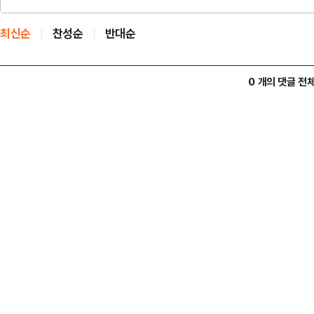
최신순
찬성순
반대순
0 개의 댓글 전