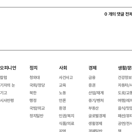
0 개의 댓글 전
오피니언
정치
사회
경제
생활/문
칼럼
청와대
사건사고
금융
건강정보
기자의 눈
국회/정당
교육
증권
자동차/
기고
북한
노동
산업/재계
도로/교
시사만평
행정
언론
중기/벤처
여행/레
국방/외교
환경
부동산
음식/맛
정치일반
인권/복지
글로벌경제
패션/뷰
식품/의료
생활경제
공연/전
지역
경제일반
책