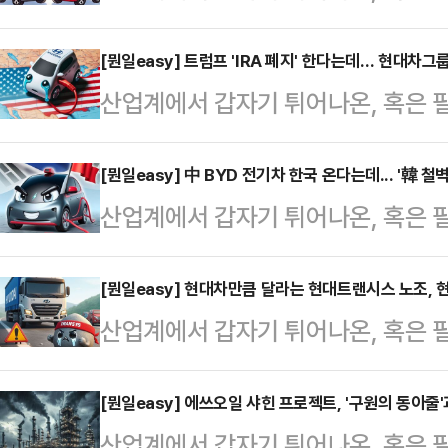
펴봅니다. 특정 산업 분야의 직‧간
관심이 많은 일반 독자들을 위해 데
[뭔일easy] 트럼프 'IRA 폐지' 한다는데… 현대차그
산업계에서 갑자기 튀어나온, 혹은 
풀어드립니다.#포지티브적 해석 : 
펴봅니다. 특정 산업 분야의 직‧간
로 성장한 현대차의 위상. #네거티브
관심이 많은 일반 독자들을 위해 데
[뭔일easy] 中 BYD 전기차 한국 온다는데... '韓 철
죄책감이 전혀 없던데, 기업인은 다
산업계에서 갑자기 튀어나온, 혹은 
풀어드립니다.#포지티브적 해석 : 다
기업 현대자동차와 토요타자동차가 
펴봅니다. 특정 산업 분야의 직‧간
기차#네거티브적 해석 : 단단히 준비
한 모습을 보여주고 있습니…
관심이 많은 일반 독자들을 위해 데
[뭔일easy] 현대차만큼 달라는 현대트랜시스 노조,
국이 도널드 트럼프의 두번째 집권을
산업계에서 갑자기 튀어나온, 혹은 
풀어드립니다.#포지티브적 해석 : 
있는 현대차그룹에 관심이 집중되고 
펴봅니다. 특정 산업 분야의 직‧간
권#네거티브적 해석 : 입맛 까다로운
을 더 많이 벌고 …
관심이 많은 일반 독자들을 위해 데
[뭔일easy] 에쓰오일 샤힌 프로젝트, '구원의 동아줄'
조사이자 중국 최대의 전기차 업체인
산업계에서 갑자기 튀어나온, 혹은 
풀어드립니다.#포지티브적 해석 : 다