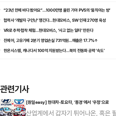
“23년 만에 바다 봤어요”…1000만명 울린 기아 PV5의 ‘움직이는 방’
협력사 ‘개발자 구인난’ 챙긴다…현대모비스, SW 인재 270명 육성
VR로 추락·협착 체험…현대모비스, ‘사고 없는 일터’ 만든다
진에어, 고유가에 2분기 영업손실 731억원…매출은 17.7%↑
한온시스템, 캐나다서 100억 지원받는다…북미 전동화 공략 '속도'
관련기사
[뭔일easy] 현대차-토요타, '동경'에서 '우정'으로
산업계에서 갑자기 튀어나온, 혹은 