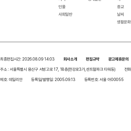
인물
종교
사회일반
날씨
생활문화
최종편집시간: 2026.08.09 14:03
회사소개
편집규약
광고제휴문의
주소 : 서울특별시 용산구 서빙고로 17, 18층(한강로3가,센트럴파크 타워동)
전화 
제호: 데일리안
등록일/발행일: 2005.09.13
등록번호: 서울 아00055