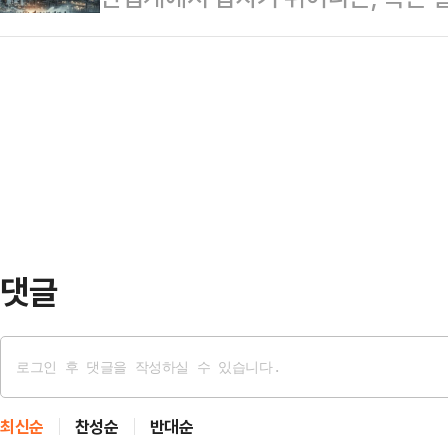
공식 선언했습니다. 그동안은 지게차, 
펴봅니다. 특정 산업 분야의 직‧간
네거티브적 해석 : 큰 몫을 손에 쥔
팔았지만, 이번…
관심이 많은 일반 독자들을 위해 데
장 일부 생산라인이 5일 멈췄습니다.
풀어드립니다.#포지티브적 해석 : 
결됐는데 왜 느닷없이 공장이 멈췄냐
만들면 팔린다.#네거티브적 해석 : 
문입니다.현대차…
게 용감해 보임.지구가 많이 아프다
젠 일회용 비닐봉투 몇 장이나 쓰셨나
용을 줄이는 추…
댓글
최신순
찬성순
반대순