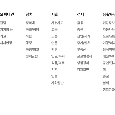
오피니언
정치
사회
경제
생활/문
칼럼
청와대
사건사고
금융
건강정보
기자의 눈
국회/정당
교육
증권
자동차/
기고
북한
노동
산업/재계
도로/교
시사만평
행정
언론
중기/벤처
여행/레
국방/외교
환경
부동산
음식/맛
정치일반
인권/복지
글로벌경제
패션/뷰
식품/의료
생활경제
공연/전
지역
경제일반
책
인물
종교
사회일반
날씨
생활문화