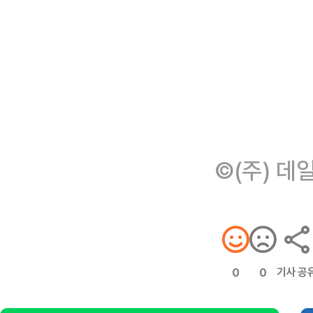
©(주) 데
기사 공
0
0