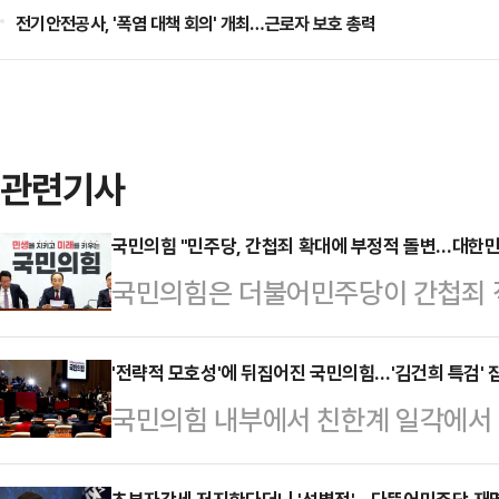
전기안전공사, '폭염 대책 회의' 개최…근로자 보호 총력
관련기사
국민의힘 "민주당, 간첩죄 확대에 부정적 돌변…대한민
국민의힘은 더불어민주당이 간첩죄 적용
는 형법 개정안에 대해 부정적으로 
냐"고 직격했다.추경호 원내대표는 
'전략적 모호성'에 뒤집어진 국민의힘…'김건희 특검' 
국민의힘 내부에서 친한계 일각에서 
첩죄 적용 범위를 적국에서 외국으로
략적 모호성'과 관련한 갑론을박이 
주당이 최근 부정적인 입장으로 돌변