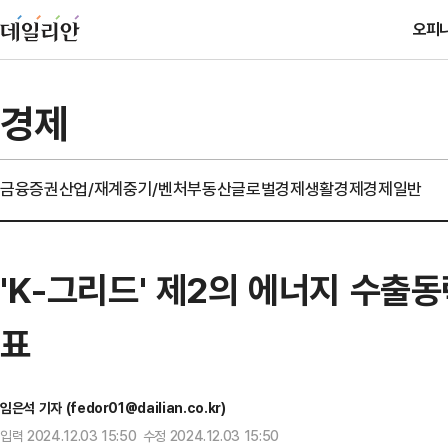
오피
경제
금융
증권
산업/재계
중기/벤처
부동산
글로벌경제
생활경제
경제일반
'K-그리드' 제2의 에너지 수출동
표
임은석 기자 (fedor01@dailian.co.kr)
입력 2024.12.03 15:50 수정 2024.12.03 15:50