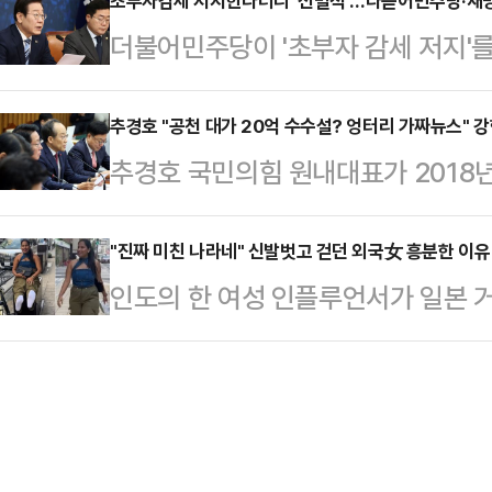
된 당내 논란을 김여사 특검과 같은 
초부자감세 저지한다더니 '선별적'…다뜯어민주당·재명
"한 민주당 의원은 법사위 소위에서 
더불어민주당이 '초부자 감세 저지'
(친윤석열)계와 한동훈 대표를 향한
군사기밀은 다 국가기밀이냐'면서 간
관련해선 예외를 두는 행태를 보이고
동훈)계의 의견이 팽팽히 맞서고 있
"이런 발상이야말로 민주당…
지·가상자산 과세 2년 유예 방침을
추경호 "공천 대가 20억 수수설? 엉터리 가짜뉴스" 
갈등이 지속되는 것이 당에 도움이 되
추경호 국민의힘 원내대표가 2018
'우클릭' 행보를 지속 중이다. 이를
와 추경호 원내대표가 좀 더 적극적
보자가 공천을 받으려 자신에게 거액
터져 나오는 등 반발이 상당하다.2
한다는 주장도 나온다…
관련 보도에 대해 "뉴스 자체가 터
"진짜 미친 나라네" 신발벗고 걷던 외국女 흥분한 이유
표는 전날 국회 기자회견에서 "깊은
인도의 한 여성 인플루언서가 일본 
추경호 원내대표는 3일 국회에서 원
필요한 때라고 생각했다"며 정부·여
벗고 걸었다.28일(현지시간) 홍콩
는 명 씨를 최근에 문제가 되면서 뉴
뜻을 밝혔다.…
면 인스타그램에서 약 140만명의 팔
같이 말했다.SBS는 전날 민주당이 
만 신은 채 거리를 걷는 실험을 했다
의 대화 녹취록을 단독 공개했다. 해
뒤 사람들도 북적거리는 도쿄 거리를
자치단체장 후보자…