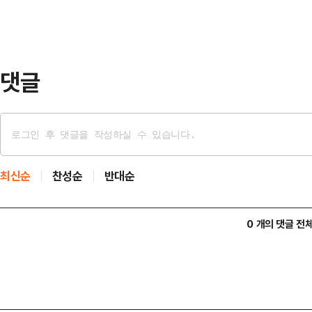
사서 바로 일본의 거리로 나갔다"며 
라면 양말이 깨끗할 것"이라고 말했
등 거리 곳곳…
댓글
최신순
찬성순
반대순
0 개의 댓글 전