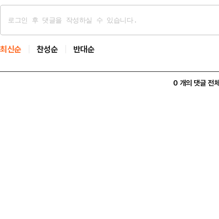
최신순
찬성순
반대순
0 개의 댓글 전