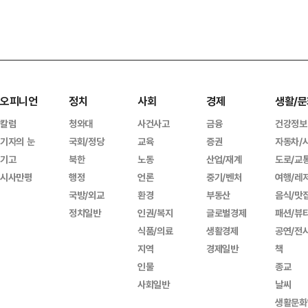
오피니언
정치
사회
경제
생활/문
칼럼
청와대
사건사고
금융
건강정보
기자의 눈
국회/정당
교육
증권
자동차/
기고
북한
노동
산업/재계
도로/교
시사만평
행정
언론
중기/벤처
여행/레
국방/외교
환경
부동산
음식/맛
정치일반
인권/복지
글로벌경제
패션/뷰
식품/의료
생활경제
공연/전
지역
경제일반
책
인물
종교
사회일반
날씨
생활문화