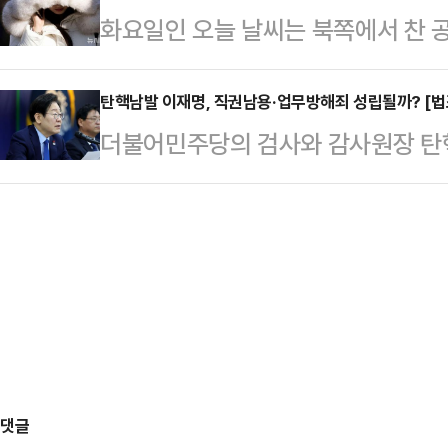
화요일인 오늘 날씨는 북쪽에서 찬
게시물을 게재했다가 이내 수정했다.
와 추경호 원내대표가 좀 더 적극적
아침 기온이 전날보다 10도 내외로 
영화상에 참석해 혼외자 스캔들에 대
한다는 주장도 나온다…
체감온도는 더욱 낮아질 것으로 보인
탄핵남발 이재명, 직권남용·업무방해죄 성립될까? [법
은 모델 문가비와의 사이에서 아들을
더불어민주당의 검사와 감사원장 탄
으로 눈이 쌓여있는 가운데 기온이 
에 섰다. 이후 사생활과 관련된 루머
재명 대표와 박찬대 원내대표 등을 
나는 곳이 많겠다.기상청에 따르면,
러싼 비난 여론이 형성…
용죄는 공무원이 직권을 남용한 것만
(강원 영동 제외)과 제주도는 차차 
법 부당해야 한다"며 "또한 업무방해
다.밤부터 인천·경기 남부와 충청권,
허위사실 유포 등으로 업무를 방해해
남 북서부에, 밤부터 서…
이유로 "무분별한 탄핵 시도가 부적
는 별개로 위법부당에는 해당되지 않
따르면 시민단체 서민민생대책…
댓글