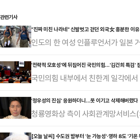
관련기사
"진짜 미친 나라네" 신발벗고 걷던 외국女 흥분한 이유
인도의 한 여성 인플루언서가 일본 
벗고 걸었다.28일(현지시간) 홍콩
면 인스타그램에서 약 140만명의 팔
'전략적 모호성'에 뒤집어진 국민의힘…'김건희 특검' 
국민의힘 내부에서 친한계 일각에서 
만 신은 채 거리를 걷는 실험을 했다
략적 모호성'과 관련한 갑론을박이 
뒤 사람들도 북적거리는 도쿄 거리를
된 당내 논란을 김여사 특검과 같은 
'정우성의 진심' 응원하더니…못 이기고 삭제해버렸다
사서 바로 일본의 거리로 나갔다"며 
청룡영화상 측이 사회관계망서비스(S
(친윤석열)계와 한동훈 대표를 향한
라면 양말이 깨끗할 것"이라고 말했
하는 문구를 올렸다가 비난을 받자 
동훈)계의 의견이 팽팽히 맞서고 있
등 거리 곳곳…
달 30일 공식 인스타그램에 '청룡의 
[오늘 날씨] 수도권 밤부터 '눈 가능성'·영하 8도 '기온
갈등이 지속되는 것이 당에 도움이 되