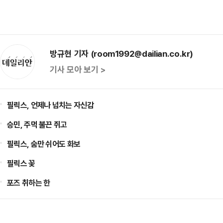
방규현 기자 (room1992@dailian.co.kr)
기사 모아 보기 >
필릭스, 언제나 넘치는 자신감
승민, 주먹 불끈 쥐고
필릭스, 숨만 쉬어도 화보
필릭스 꽃
포즈 취하는 한