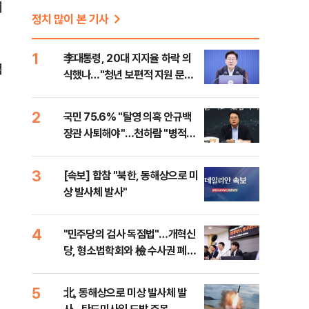
예
정치 많이 본 기사
1
李대통령, 20대 지지율 하락 의
법
식했나…"청년 보편적 지원 문턱
낮춰야"
2
국민 75.6% "탈영 의혹 안규백
장관 사퇴해야"…천하람 "병적기
록 즉각 공개하라"
3
[속보] 합참 "북한, 동해상으로 미
상 발사체 발사"
4
"민주당의 검사 독점법"…개혁신
당, 형소법학회와 檢 수사권 폐지
토론회
5
北, 동해상으로 미상 발사체 발