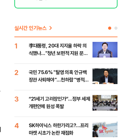
실시간 인기뉴스
1
6
李대통령, 20대 지지율 하락 의
[속
식했나…"청년 보편적 지원 문턱
상 
낮춰야"
2
7
국민 75.6% "탈영 의혹 안규백
토스
장관 사퇴해야"…천하람 "병적기
크 
록 즉각 공개하라"
안
3
8
“21세기 고려장인가”…정부 세제
레버
개편안에 원성 폭발
막히
4
9
SK하이닉스 하한가라고?…프리
경찰
에
마켓 시초가 논란 재점화
일당