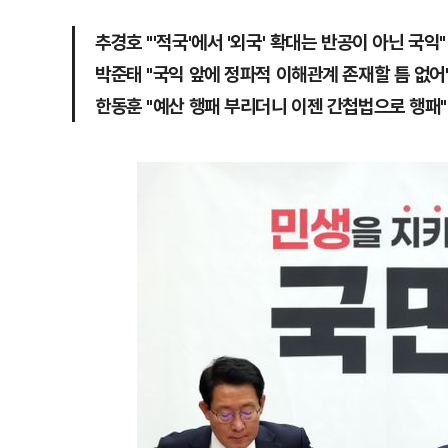
추경호 "'적국'에서 '외국' 확대는 반공이 아닌 국익"
박준태 "국익 앞에 정파적 이해관계 존재할 틈 없어
한동훈 "예산 행패 부리더니 이젠 간첩법으로 행패"