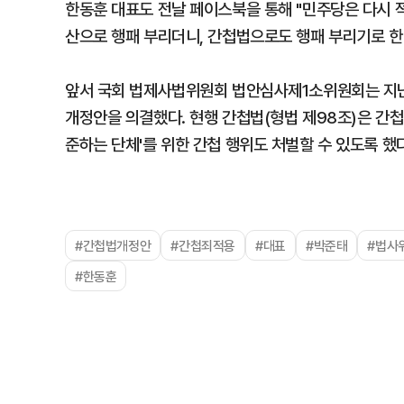
한동훈 대표도 전날 페이스북을 통해 "민주당은 다시 
산으로 행패 부리더니, 간첩법으로도 행패 부리기로 한
앞서 국회 법제사법위원회 법안심사제1소위원회는 지난달
개정안을 의결했다. 현행 간첩법(형법 제98조)은 간첩
준하는 단체'를 위한 간첩 행위도 처벌할 수 있도록 했다
#간첩법개정안
#간첩죄적용
#대표
#박준태
#법사
#한동훈