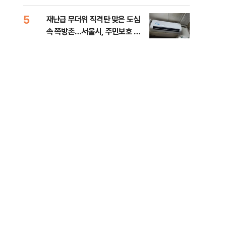
5
10
재난급 무더위 직격탄 맞은 도심
대우
속 쪽방촌…서울시, 주민보호 대
임 
책 강화 [데일리안이 간다 156]