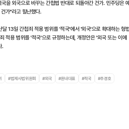
적국을 외국으로 바꾸는 간첩법 반대로 되돌아간 건가. 민주당은 
 건가"라고 힐난했다.
 13일 간첩죄 적용 범위를 '적국'에서 '외국'으로 확대하는 형
죄 적용 범위를 '적국'으로 규정하는데, 개정안은 '외국 또는 이에
.
위
#법제사법위원회
#외국
#원내대표
#적국
#추경호