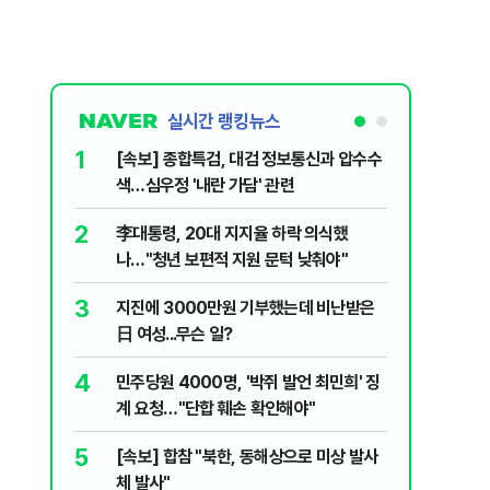
실시간 랭킹뉴스
1
6
[속보] 종합특검, 대검 정보통신과 압수수
SK하이
색…심우정 '내란 가담' 관련
초가 논란
2
7
李대통령, 20대 지지율 하락 의식했
삼전닉스
나…"청년 보편적 지원 문턱 낮춰야"
금 1조원
3
8
지진에 3000만원 기부했는데 비난받은
尹, 재선
日 여성...무슨 일?
다"…옥중
4
9
민주당원 4000명, '박쥐 발언 최민희' 징
보호종 비
계 요청…"단합 훼손 확인해야"
회 참가자
5
10
[속보] 합참 "북한, 동해상으로 미상 발사
레버리지 
체 발사"
지수로 