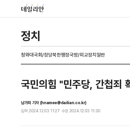
정치
청와대
국회/정당
북한
행정
국방/외교
정치일반
국민의힘 "민주당, 간첩죄
남가희 기자 (hnamee@dailian.co.kr)
입력 2024.12.03 11:27 수정 2024.12.03 11:30