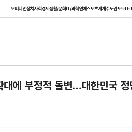
오피니언
정치
사회
경제
생활/문화
IT/과학
연예
스포츠
세계
수도권
포토
D-
 확대에 부정적 돌변…대한민국 정