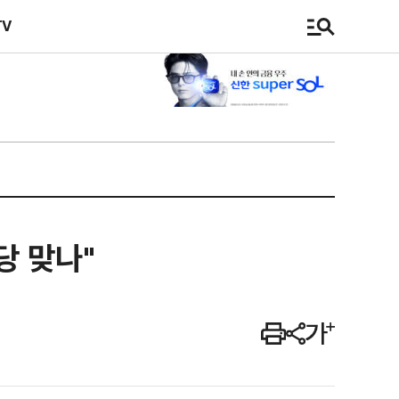
TV
당 맞나"