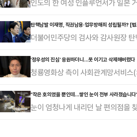
인도의 한 여성 인플루언서가 일본 
으로 눈이 쌓여있는 가운데 기온이 
벗고 걸었다.28일(현지시간) 홍콩
나는 곳이 많겠다.기상청에 따르면,
면 인스타그램에서 약 140만명의 팔
탄핵남발 이재명, 직권남용·업무방해죄 성립될까? [법
(강원 영동 제외)과 제주도는 차차 
더불어민주당의 검사와 감사원장 탄
만 신은 채 거리를 걷는 실험을 했다
다.밤부터 인천·경기 남부와 충청권,
재명 대표와 박찬대 원내대표 등을 
뒤 사람들도 북적거리는 도쿄 거리를
남 북서부에, 밤부터 서…
용죄는 공무원이 직권을 남용한 것만
'정우성의 진심' 응원하더니…못 이기고 삭제해버렸다
사서 바로 일본의 거리로 나갔다"며 
청룡영화상 측이 사회관계망서비스(S
법 부당해야 한다"며 "또한 업무방해
라면 양말이 깨끗할 것"이라고 말했
하는 문구를 올렸다가 비난을 받자 
허위사실 유포 등으로 업무를 방해해
등 거리 곳곳…
달 30일 공식 인스타그램에 '청룡의 
"작은 호의였을 뿐인데…쌓인 눈이 전부 사라졌습니다
이유로 "무분별한 탄핵 시도가 부적
눈이 엄청나게 내리던 날 편의점을 
게시물을 게재했다가 이내 수정했다.
는 별개로 위법부당에는 해당되지 않
가 더 큰 보답으로 돌려받았다는 사
영화상에 참석해 혼외자 스캔들에 대
따르면 시민단체 서민민생대책…
단지 인근에서 부모님이 운영하는 편
은 모델 문가비와의 사이에서 아들을