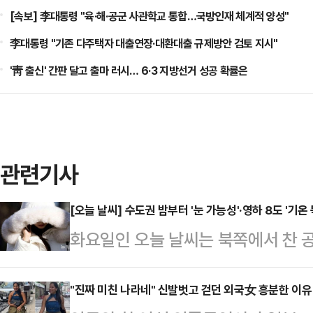
[속보] 李대통령 "육·해·공군 사관학교 통합…국방인재 체계적 양성"
李대통령 "기존 다주택자 대출연장·대환대출 규제방안 검토 지시"
'靑 출신' 간판 달고 출마 러시… 6·3 지방선거 성공 확률은
관련기사
[오늘 날씨] 수도권 밤부터 '눈 가능성'·영하 8도 '기온
화요일인 오늘 날씨는 북쪽에서 찬
아침 기온이 전날보다 10도 내외로 
체감온도는 더욱 낮아질 것으로 보인
"진짜 미친 나라네" 신발벗고 걷던 외국女 흥분한 이유