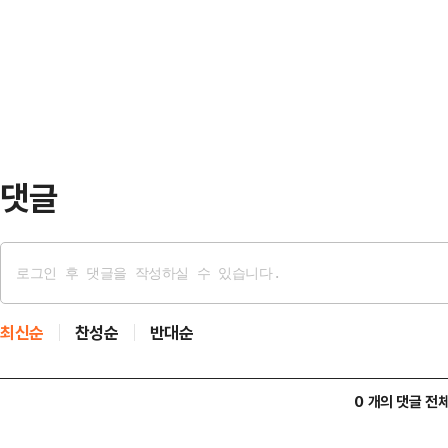
일 가슴 따뜻한 경험을 했다.당시 폭
에 섰다. 이후 사생활과 관련된 루머
상황에서 A씨는 겨우 문만 열어두고
러싼 비난 여론이 형성…
고 있었던 그때 한 굴착기 기사가 편
에게 "먹고 갈 수 있느냐"고 물으며
공간이 마련돼 있…
댓글
최신순
찬성순
반대순
0 개의 댓글 전