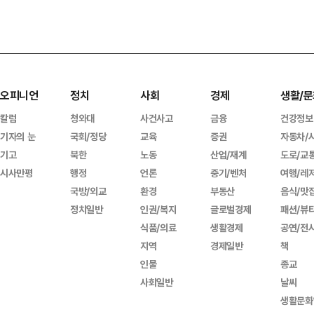
오피니언
정치
사회
경제
생활/문
칼럼
청와대
사건사고
금융
건강정보
기자의 눈
국회/정당
교육
증권
자동차/
기고
북한
노동
산업/재계
도로/교
시사만평
행정
언론
중기/벤처
여행/레
국방/외교
환경
부동산
음식/맛
정치일반
인권/복지
글로벌경제
패션/뷰
식품/의료
생활경제
공연/전
지역
경제일반
책
인물
종교
사회일반
날씨
생활문화