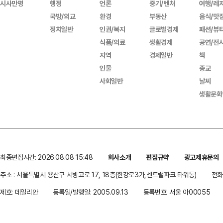
시사만평
행정
언론
중기/벤처
여행/레
국방/외교
환경
부동산
음식/맛
정치일반
인권/복지
글로벌경제
패션/뷰
식품/의료
생활경제
공연/전
지역
경제일반
책
인물
종교
사회일반
날씨
생활문화
최종편집시간: 2026.08.08 15:48
회사소개
편집규약
광고제휴문의
주소 : 서울특별시 용산구 서빙고로 17, 18층(한강로3가,센트럴파크 타워동)
전화 
제호: 데일리안
등록일/발행일: 2005.09.13
등록번호: 서울 아00055