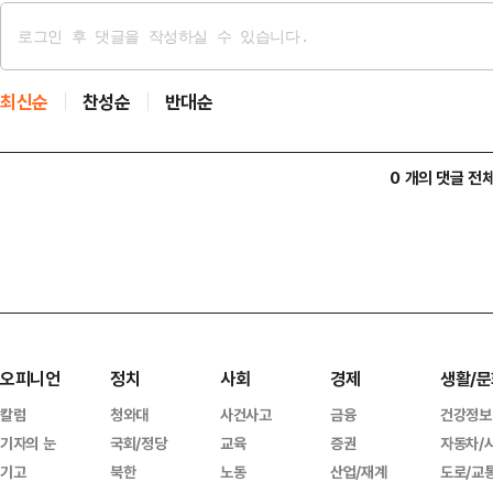
최신순
찬성순
반대순
0 개의 댓글 전
오피니언
정치
사회
경제
생활/문
칼럼
청와대
사건사고
금융
건강정보
기자의 눈
국회/정당
교육
증권
자동차/
기고
북한
노동
산업/재계
도로/교