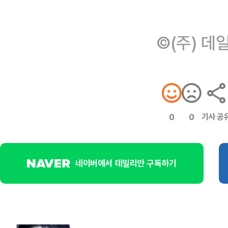
©(주) 데
기사 공
0
0
네이버에서 데일리안 구독하기