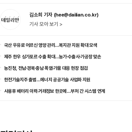
김소희 기자 (hee@dailian.co.kr)
기사 모아 보기 >
국산 우유로 어르신 영양 관리…복지관 지원 확대 모색
제주 한우 싱가포르 수출 확대…농가·수출사·가공장 맞손
농진청, 전남·경북·충남 폭염·가뭄 대응 현장 점검
한전기술지주 출범…에너지 공공기술 사업화 지원
사용후 배터리 이력·거래정보 한곳에…부처 간 시스템 연계