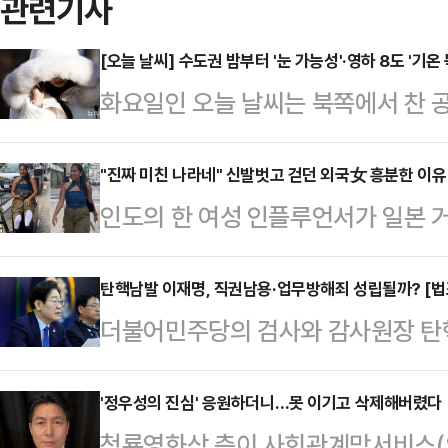
관련기사
[오늘 날씨] 수도권 밤부터 '눈 가능성'·영하 8도 '기온
화요일인 오늘 날씨는 북쪽에서 찬
아침 기온이 전날보다 10도 내외로 
체감온도는 더욱 낮아질 것으로 보인
"진짜 미친 나라네" 신발벗고 걷던 외국女 흥분한 이유
인도의 한 여성 인플루언서가 일본 
으로 눈이 쌓여있는 가운데 기온이 
벗고 걸었다.28일(현지시간) 홍콩
나는 곳이 많겠다.기상청에 따르면,
면 인스타그램에서 약 140만명의 팔
탄핵남발 이재명, 직권남용·업무방해죄 성립될까? [법
(강원 영동 제외)과 제주도는 차차 
더불어민주당의 검사와 감사원장 탄
만 신은 채 거리를 걷는 실험을 했다
다.밤부터 인천·경기 남부와 충청권,
재명 대표와 박찬대 원내대표 등을 
뒤 사람들도 북적거리는 도쿄 거리를
남 북서부에, 밤부터 서…
용죄는 공무원이 직권을 남용한 것만
'정우성의 진심' 응원하더니…못 이기고 삭제해버렸다
사서 바로 일본의 거리로 나갔다"며 
청룡영화상 측이 사회관계망서비스(S
법 부당해야 한다"며 "또한 업무방해