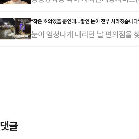
라면 양말이 깨끗할 것"이라고 말했
하는 문구를 올렸다가 비난을 받자 
허위사실 유포 등으로 업무를 방해해
등 거리 곳곳…
달 30일 공식 인스타그램에 '청룡의 
"작은 호의였을 뿐인데…쌓인 눈이 전부 사라졌습니다
이유로 "무분별한 탄핵 시도가 부적
눈이 엄청나게 내리던 날 편의점을 
게시물을 게재했다가 이내 수정했다.
는 별개로 위법부당에는 해당되지 않
가 더 큰 보답으로 돌려받았다는 사
영화상에 참석해 혼외자 스캔들에 대
따르면 시민단체 서민민생대책…
단지 인근에서 부모님이 운영하는 편
은 모델 문가비와의 사이에서 아들을
일 가슴 따뜻한 경험을 했다.당시 폭
에 섰다. 이후 사생활과 관련된 루머
상황에서 A씨는 겨우 문만 열어두고
러싼 비난 여론이 형성…
고 있었던 그때 한 굴착기 기사가 편
에게 "먹고 갈 수 있느냐"고 물으며
공간이 마련돼 있…
댓글