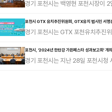
경기 포천시는 백영현 포천시장이 2일
회의에서 2025년도 예산안과 시정
요청했다.포천시의 2025년도 예산안
포천시 GTX 유치추진위원회, GTX유치 범시민 서명
경기 포천시는 GTX 포천유치추진위원
보다 163억 원(1.66%) 증가한 
시민 서명운동에 돌입했다고 밝혔다
의회에 제출하고, 민선 8기 핵심 시
인, 시민대표, 기관단체장이 주축이 돼
포천시, ‘2024년 한탄강 가든페스타 성과보고회’ 개
복 증진을 위한 다양한 사업에 집중
경기 포천시는 지난 28일 포천시청 
시 유치를 위한 강력한 의지를 표명하
을 통해 올해 포천시가 이룬 주요 성
스타 성과보고회’를 개최했다고 밝혔
제1회 총회를 개최하고 본격적인 활동
했다.백 시장은…
제의 성과를 공유하고, 2025년 한
까지 이민형 추진위원장과 50여 명
마련됐다.한탄강 가든페스타에는 포천시
는 기업체 방문 및 각종 행사에서 G
만여 명이 방문했다. 시는 세외수입 
고, 시민들의 …
효과를 창출하는 등 이 곳이 관광명