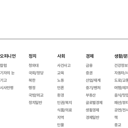
오피니언
정치
사회
경제
생활/문
칼럼
청와대
사건사고
금융
건강정보
기자의 눈
국회/정당
교육
증권
자동차/
기고
북한
노동
산업/재계
도로/교
시사만평
행정
언론
중기/벤처
여행/레
국방/외교
환경
부동산
음식/맛
정치일반
인권/복지
글로벌경제
패션/뷰
식품/의료
생활경제
공연/전
지역
경제일반
책
인물
종교