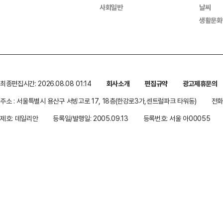
사회일반
날씨
생활문화
최종편집시간: 2026.08.08 01:14
회사소개
편집규약
광고제휴문의
주소 : 서울특별시 용산구 서빙고로 17, 18층(한강로3가,센트럴파크 타워동)
전화 
제호: 데일리안
등록일/발행일: 2005.09.13
등록번호: 서울 아00055