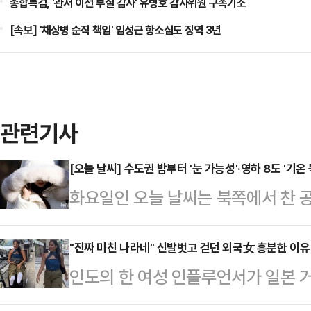
종합특검, '관저 이전 부실 감사' 유병호 감사위원 구속기소
[속보] '채상병 순직 책임' 임성근 항소심도 징역 3년
관련기사
[오늘 날씨] 수도권 밤부터 '눈 가능성'·영하 8도 '기온
화요일인 오늘 날씨는 북쪽에서 찬
아침 기온이 전날보다 10도 내외로 
체감온도는 더욱 낮아질 것으로 보인
"진짜 미친 나라네" 신발벗고 걷던 외국女 흥분한 이유
인도의 한 여성 인플루언서가 일본 
으로 눈이 쌓여있는 가운데 기온이 
벗고 걸었다.28일(현지시간) 홍콩
나는 곳이 많겠다.기상청에 따르면,