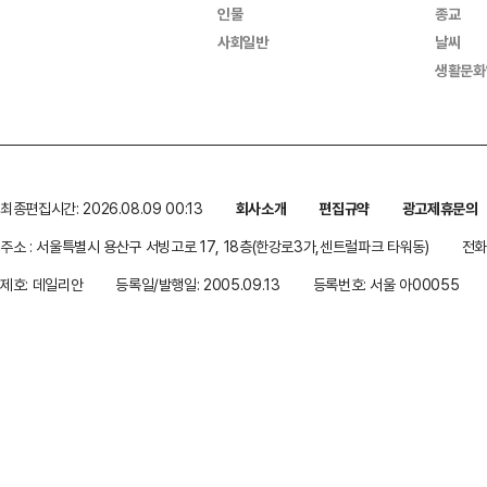
인물
종교
사회일반
날씨
생활문화
최종편집시간: 2026.08.09 00:13
회사소개
편집규약
광고제휴문의
주소 : 서울특별시 용산구 서빙고로 17, 18층(한강로3가,센트럴파크 타워동)
전화 
제호: 데일리안
등록일/발행일: 2005.09.13
등록번호: 서울 아00055