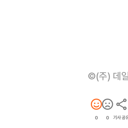
©(주) 데
기사 공
0
0