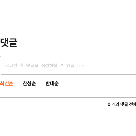
상황에서 A씨는 겨우 문만 열어두고
러싼 비난 여론이 형성…
고 있었던 그때 한 굴착기 기사가 편
에게 "먹고 갈 수 있느냐"고 물으며
공간이 마련돼 있…
댓글
최신순
찬성순
반대순
0 개의 댓글 전