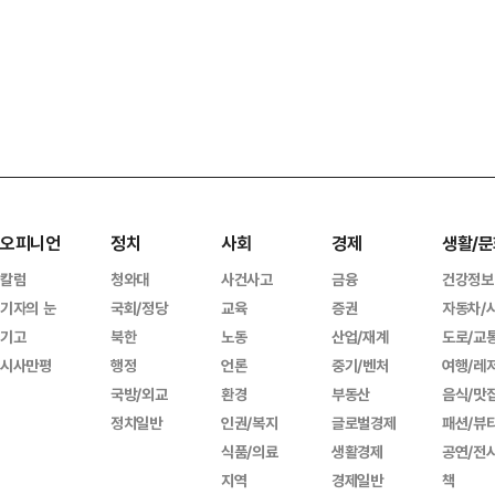
오피니언
정치
사회
경제
생활/문
칼럼
청와대
사건사고
금융
건강정보
기자의 눈
국회/정당
교육
증권
자동차/
기고
북한
노동
산업/재계
도로/교
시사만평
행정
언론
중기/벤처
여행/레
국방/외교
환경
부동산
음식/맛
정치일반
인권/복지
글로벌경제
패션/뷰
식품/의료
생활경제
공연/전
지역
경제일반
책