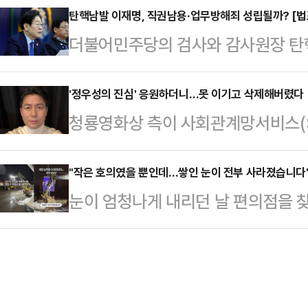
면 인스타그램에서 약 140만명의 팔
탄핵남발 이재명, 직권남용·업무방해죄 성립될까? [법
(강원 영동 제외)과 제주도는 차차 
더불어민주당의 검사와 감사원장 탄
만 신은 채 거리를 걷는 실험을 했다
다.밤부터 인천·경기 남부와 충청권,
재명 대표와 박찬대 원내대표 등을 
뒤 사람들도 북적거리는 도쿄 거리를
남 북서부에, 밤부터 서…
용죄는 공무원이 직권을 남용한 것만
'정우성의 진심' 응원하더니…못 이기고 삭제해버렸다
사서 바로 일본의 거리로 나갔다"며 
청룡영화상 측이 사회관계망서비스(S
법 부당해야 한다"며 "또한 업무방해
라면 양말이 깨끗할 것"이라고 말했
하는 문구를 올렸다가 비난을 받자 
허위사실 유포 등으로 업무를 방해해
등 거리 곳곳…
달 30일 공식 인스타그램에 '청룡의 
"작은 호의였을 뿐인데…쌓인 눈이 전부 사라졌습니다
이유로 "무분별한 탄핵 시도가 부적
눈이 엄청나게 내리던 날 편의점을 
게시물을 게재했다가 이내 수정했다.
는 별개로 위법부당에는 해당되지 않
가 더 큰 보답으로 돌려받았다는 사
영화상에 참석해 혼외자 스캔들에 대
따르면 시민단체 서민민생대책…
단지 인근에서 부모님이 운영하는 편
은 모델 문가비와의 사이에서 아들을
일 가슴 따뜻한 경험을 했다.당시 폭
에 섰다. 이후 사생활과 관련된 루머