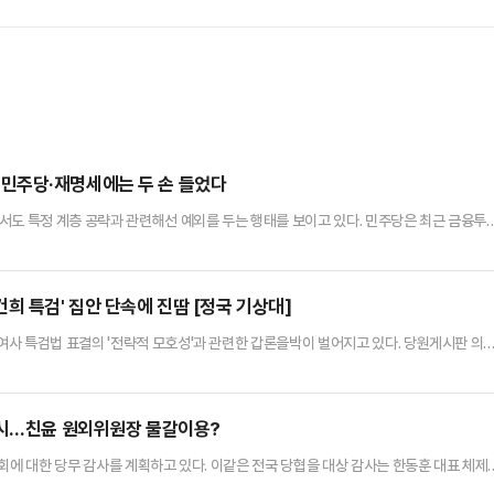
민주당·재명세에는 두 손 들었다
서도 특정 계층 공략과 관련해선 예외를 두는 행태를 보이고 있다. 민주당은 최근 금융투
중도·청년층을 사로잡기 위한 '우클릭' 행보를 지속 중이다. 이를 두고 같은 야권 내에서조
일 정치권에 따르면 박찬대 민주당 원내대표는 전날 국회 기자회견에서 "깊은 논의 끝에 지
정부·여당의 가상자산 2년 유예 입장에 동의한단 뜻을 밝혔다.…
희 특검' 집안 단속에 진땀 [정국 기상대]
사 특검법 표결의 '전략적 모호성'과 관련한 갑론을박이 벌어지고 있다. 당원게시판 의
세와 연관 지어선 안 된다는 친윤(친윤석열)계와 한동훈 대표를 향한 정치적 공세부터 멈춰
어서다.당내에선 김여사 특검법과 관련한 갈등이 지속되는 것이 당에 도움이 되는 측면이
더 적극적으로 당내 소통에 나서 우려를 불식시켜야 한다는 주장도 나온다…
개시…친윤 원외위원장 물갈이용?
회에 대한 당무 감사를 계획하고 있다. 이같은 전국 당협을 대상 감사는 한동훈 대표 체제
제로의 본격적인 전환을 위해 당무감사라는 카드를 꺼내들었다는 해석이 나오고 있다.국민의