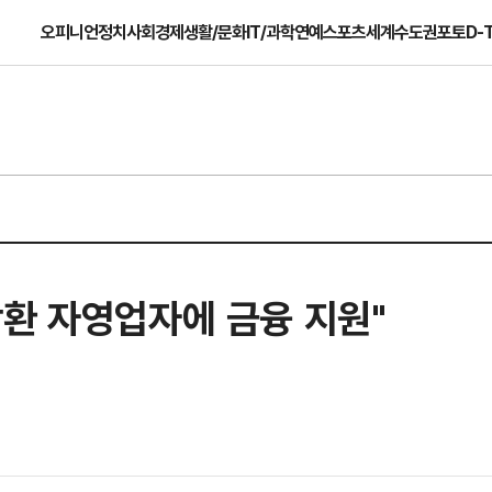
오피니언
정치
사회
경제
생활/문화
IT/과학
연예
스포츠
세계
수도권
포토
D-
상환 자영업자에 금융 지원"