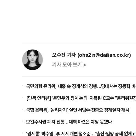
오수진 기자 (ohs2in@dailian.co.kr)
기사 모아 보기 >
국민의힘 윤리위, 내홍 속 징계심의 강행…당내서는 장동혁 비
[단독 인터뷰] '윤민우와 징계 논의' 지목된 C교수 "윤리위원장
국힘 윤리위, '돌려차기' 실언 서범수·진종오 징계절차 개시
보완수사권 폐지 진통…대책 마련은 야당 몫됐나
'경제통' 박수영, 李 세제개편 정조준…"출산·입양 공제 없애