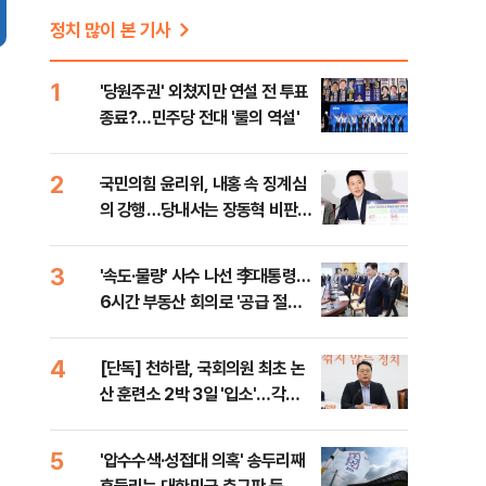
정치 많이 본 기사
1
'당원주권' 외쳤지만 연설 전 투표
종료?…민주당 전대 '룰의 역설'
2
국민의힘 윤리위, 내홍 속 징계심
의 강행…당내서는 장동혁 비판
목소리
3
'속도·물량' 사수 나선 李대통령…
6시간 부동산 회의로 '공급 절벽'
타개 총력전
4
[단독] 천하람, 국회의원 최초 논
산 훈련소 2박 3일 '입소'…각개
전투·야간행군 한다
5
'압수수색·성접대 의혹' 송두리째