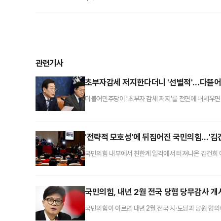
관련기사
초부자감세 저지한다더니 '선별적'…다뜯어
더불어민주당이 '초부자 감세 저지'를 전면에 내세우면
소득세 폐지·가상자산 과세 2년 유예 방침을 발표하며 
차 노골적 불만이 터져 나오는 등 반발이 상당하다.2
은 추가적인 제도 정비가 필요한 때라고 생각했다"며 
'전략적 모호성'에 뒤집어진 국민의힘…'김건
국민의힘 내부에서 친한계 일각에서 터져나온 김건희 여
으로 촉발된 당내 논란을 김여사 특검과 같은 대야 공
야 한단 친한(친한동훈)계의 의견이 팽팽히 맞서고 있
없다는 주장과 함께 한 대표와 추경호 원내대표가 좀 
국민의힘, 내년 2월 전국 당협 당무감사 
국민의힘이 이르면 내년 2월 전국 시·도당과 당원 협의
선 처음이다. 이에 일각에서는 한 대표가 한동훈 체