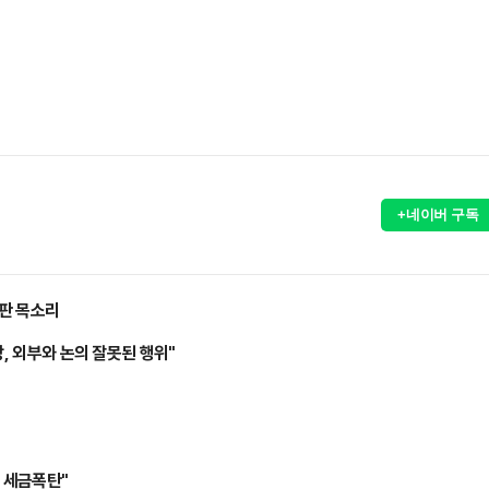
+네이버 구독
판 목소리
, 외부와 논의 잘못된 행위"
고 세금폭탄"