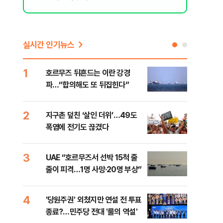
실시간 인기뉴스
1
6
호르무즈 뒤흔드는 이란 강경
AI 
파…“합의해도 또 뒤집힌다”
'혈관
2
7
지구촌 덮친 ‘살인 더위’…49도
[검
폭염에 전기도 끊겼다
터 
소법
3
8
UAE “호르무즈서 선박 15척 줄
'9
줄이 피격…1명 사망·20명 부상”
배력
4
9
'당원주권' 외쳤지만 연설 전 투표
스코
종료?…민주당 전대 '룰의 역설'
업 