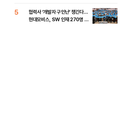
5
10
협력사 ‘개발자 구인난’ 챙긴다…
이란
현대모비스, SW 인재 270명 육
호르
성