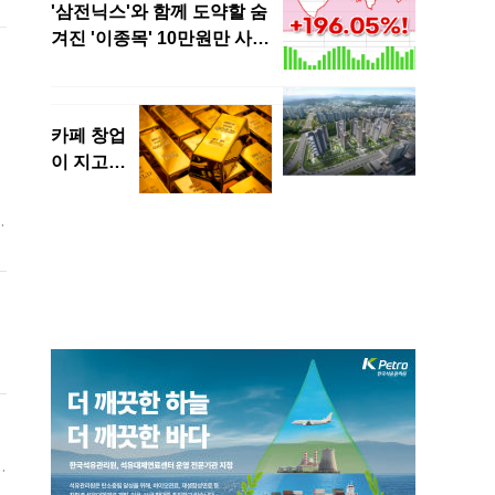
자
금
혹
에