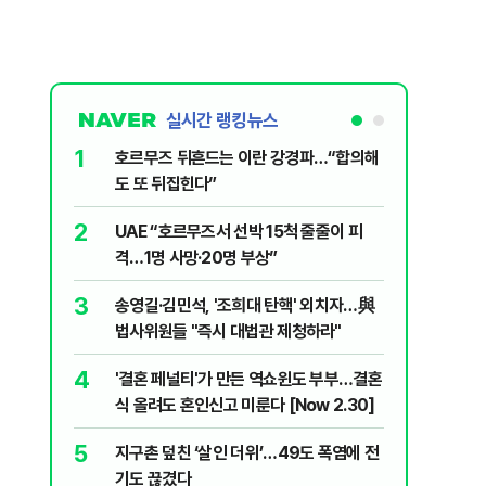
실시간 랭킹뉴스
1
6
호르무즈 뒤흔드는 이란 강경파…“합의해
AI '쌀'
도 또 뒤집힌다”
7
국민의힘 
2
UAE “호르무즈서 선박 15척 줄줄이 피
당내서는
격…1명 사망·20명 부상”
8
'9년 연속
3
송영길·김민석, '조희대 탄핵' 외치자…與
정기선 [재
법사위원들 "즉시 대법관 제청하라"
9
이란 최고
4
'결혼 페널티'가 만든 역쇼윈도 부부…결혼
도 이상하
식 올려도 혼인신고 미룬다 [Now 2.30]
10
'당원주권
5
지구촌 덮친 ‘살인 더위’…49도 폭염에 전
민주당 전
기도 끊겼다