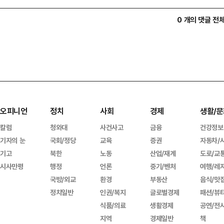
0 개의 댓글 전
오피니언
정치
사회
경제
생활/문
칼럼
청와대
사건사고
금융
건강정보
기자의 눈
국회/정당
교육
증권
자동차/
기고
북한
노동
산업/재계
도로/교
시사만평
행정
언론
중기/벤처
여행/레
국방/외교
환경
부동산
음식/맛
정치일반
인권/복지
글로벌경제
패션/뷰
식품/의료
생활경제
공연/전
지역
경제일반
책