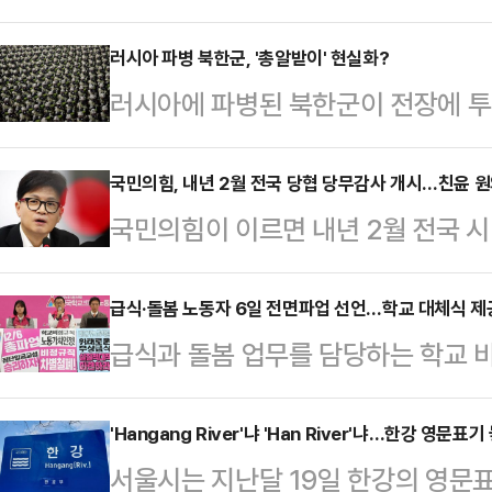
아침 기온이 전날보다 10도 내외로 
체감온도는 더욱 낮아질 것으로 보인
러시아 파병 북한군, '총알받이' 현실화?
러시아에 파병된 북한군이 전장에 투
으로 눈이 쌓여있는 가운데 기온이 
북한군을 '총알받이'로 활용할 거란 
나는 곳이 많겠다.기상청에 따르면,
이 현지 북한군 사상자 발생과 관련한
국민의힘, 내년 2월 전국 당협 당무감사 개시…친윤 
(강원 영동 제외)과 제주도는 차차 
국민의힘이 이르면 내년 2월 전국 시
로디미르 젤렌스키 우크라이나 대통
다.밤부터 인천·경기 남부와 충청권,
계획하고 있다. 이같은 전국 당협을
거듭 강조했다.볼로디미르 젤렌스키 
남 북서부에, 밤부터 서…
이다. 이에 일각에서는 한 대표가 
급식·돌봄 노동자 6일 전면파업 선언…학교 대체식 제
도된 일본 교도통신과의 인터뷰에서 
급식과 돌봄 업무를 담당하는 학교 
무감사라는 카드를 꺼내들었다는 해석
중 사망하거나 부상을 입었다"고 밝
총파업을 선언했다. 전체 17만명 중
일 데일리안에 "통상 당무감사는 10
진행된 인터뷰에서 "러시아와…
상돼 학교 급식 공급과 돌봄 업무
'Hangang River'냐 'Han River'냐…한강 영문
는 차원에서 곧 당무감사를 개시할 
서울시는 지난달 19일 한강의 영문표기와
조합(학비노조)은 2일 서울 용산구
는 국민의힘 당무감사위원회가 주도