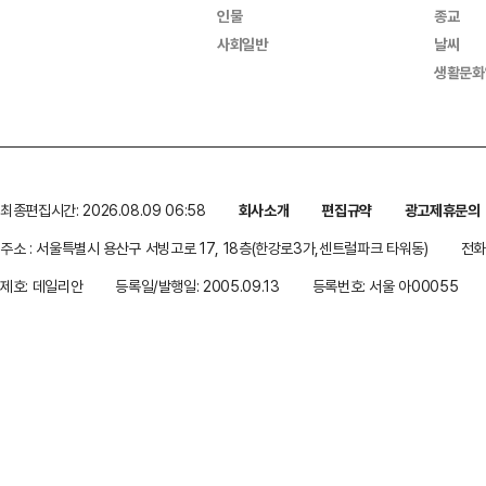
인물
종교
사회일반
날씨
생활문화
최종편집시간: 2026.08.09 06:58
회사소개
편집규약
광고제휴문의
주소 : 서울특별시 용산구 서빙고로 17, 18층(한강로3가,센트럴파크 타워동)
전화 
제호: 데일리안
등록일/발행일: 2005.09.13
등록번호: 서울 아00055