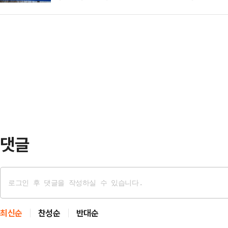
하겠다며 시의 공식 문서는 물론 각
"임금, 신분 차별을 끝내기 위해 파업
명한 유일준 변호사다. 이에…
당부했다. 하지만 불필요한 의미 중
지난주까지 여러 차례 교육부와 17
여전히 계속되고 있다.특히 한강의 '
진행했지만 협의가 이뤄지지 않았다"
다른 강의 명칭에도 붙어 그 자체로
체 학교 교직원의 41…
번역을 중시한다면 'Han River'
가지고 있다.2일 언론계에 따르면 최
댓글
최신순
찬성순
반대순