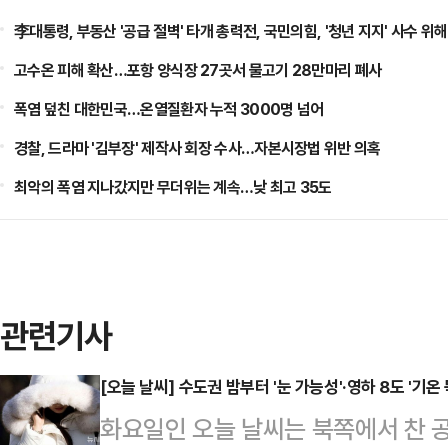
李대통령, 부동산 '공급 절벽' 타개 총력전, 국민의힘, '청년 지지' 사수 위해
고수온 피해 확산…포항 양식장 27곳서 물고기 28만마리 폐사
폭염 덮친 대한민국…온열질환자 누적 3000명 넘어
경찰, 드라마 '김부장' 제작사 회장 수사…자본시장법 위반 의혹
최악의 폭염 지나갔지만 무더위는 계속…낮 최고 35도
관련기사
[오늘 날씨] 수도권 밤부터 '눈 가능성'·영하 8도 '기온
화요일인 오늘 날씨는 북쪽에서 찬