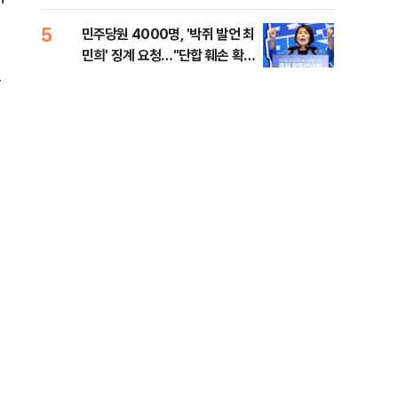
금폭
99
5
10
민주당원 4000명, '박쥐 발언 최
美,
민희' 징계 요청…"단합 훼손 확인
협에
모
해야"