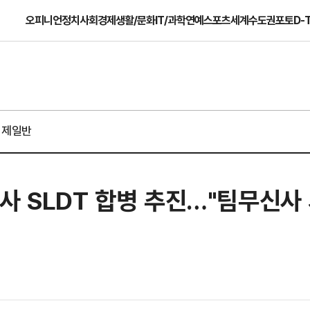
오피니언
정치
사회
경제
생활/문화
IT/과학
연예
스포츠
세계
수도권
포토
D-
경제일반
사 SLDT 합병 추진…"팀무신사