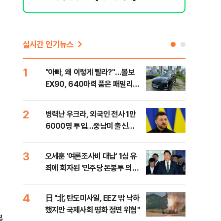
실시간 인기뉴스
1
6
"아빠, 왜 이렇게 빨라?"…볼보
"삼
EX90, 640마력 품은 패밀리카
中창
[시승기]
2
7
병력난 우크라, 외국인 전사 1만
보완
6000명 투입…중남미 출신
은 
40%
3
8
오세훈 '여론조사비 대납' 1심 유
[데
죄에 회자된 '민주당 돈봉투 의
회 
혹'…왜?
대통
나,
4
9
日 "北 탄도미사일, EEZ 밖 낙하
'경
이닉
했지만 국제사회 평화 정면 위협"
조준
점화
복