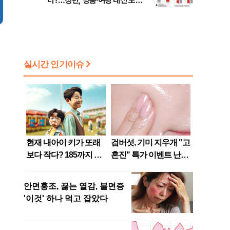
터?…청년, 명품·여행 대신 노후
준비 [Now 2.30]