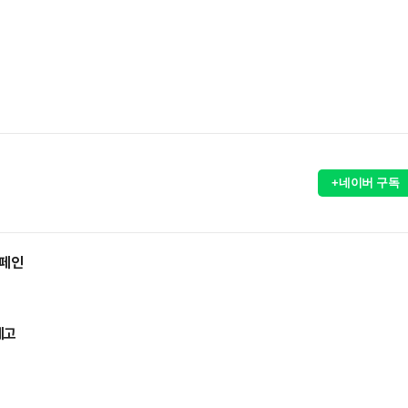
+네이버 구독
캠페인
제고