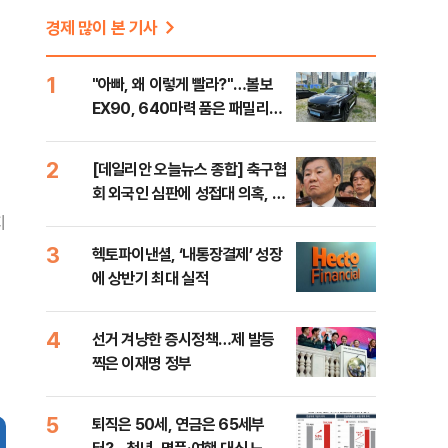
경제 많이 본 기사
1
"아빠, 왜 이렇게 빨라?"…볼보
EX90, 640마력 품은 패밀리카
[시승기]
2
[데일리안 오늘뉴스 종합] 축구협
회 외국인 심판에 성접대 의혹, 李
대통령 20대 지지율 하락 의식했
지
나, 삼전닉스 올인은 금물, SK하
3
헥토파이낸셜, ‘내통장결제’ 성장
이닉스 프리마켓 시초가 논란 재
에 상반기 최대 실적
점화, 김민석 "과반 승리 가능성
99%" 등
4
선거 겨냥한 증시정책…제 발등
찍은 이재명 정부
5
퇴직은 50세, 연금은 65세부