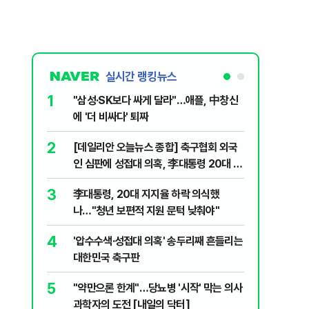
실시간 랭킹뉴스
1
6
"삼성·SK보다 싸게 달라"…애플, 中창신
오세훈 '
에 '더 비싸다' 퇴짜
된 '민주
2
7
[데일리안 오늘뉴스 종합] 축구협회 외국
지진에 
인 심판에 성접대 의혹, 李대통령 20대 지
日 여성..
지율 하락 의식했나, 삼전닉스 올인은 금
3
8
李대통령, 20대 지지율 하락 의식했
보완수사
물, SK하이닉스 프리마켓 시초가 논란 재
나…"청년 보편적 지원 문턱 낮춰야"
몫됐나
점화, 김민석 "과반 승리 가능성 99%" 등
4
9
'압수수색·성접대 의혹' 송두리째 흔들리는
레버리지 
대한민국 축구판
지수로 
5
10
"약만으론 한계"…당뇨병 '시작' 막는 의사
"솟구친 
과학자의 도전 [내일의 닥터]
유공장 화