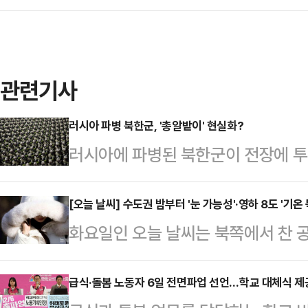
관련기사
러시아 파병 북한군, '총알받이' 현실화?
러시아에 파병된 북한군이 전장에 투
북한군을 '총알받이'로 활용할 거란 
이 현지 북한군 사상자 발생과 관련한
[오늘 날씨] 수도권 밤부터 '눈 가능성'·영하 8도 '기온
화요일인 오늘 날씨는 북쪽에서 찬
로디미르 젤렌스키 우크라이나 대통
아침 기온이 전날보다 10도 내외로 
거듭 강조했다.볼로디미르 젤렌스키 
체감온도는 더욱 낮아질 것으로 보인
급식·돌봄 노동자 6일 전면파업 선언…학교 대체식 제
도된 일본 교도통신과의 인터뷰에서 