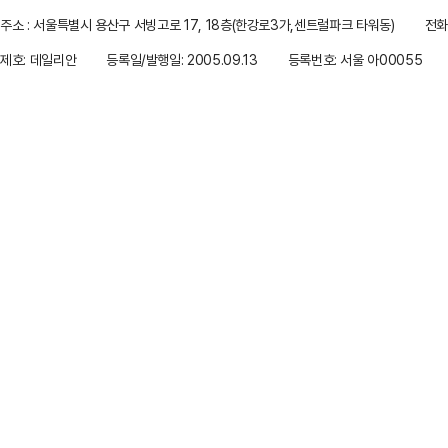
주소 : 서울특별시 용산구 서빙고로 17, 18층(한강로3가,센트럴파크 타워동)
전화 
제호: 데일리안
등록일/발행일: 2005.09.13
등록번호: 서울 아00055