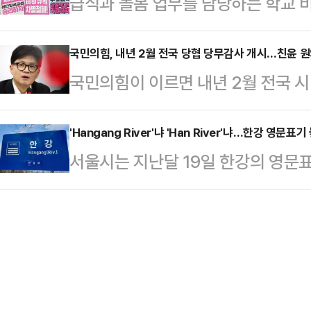
급식과 돌봄 업무를 담당하는 학교 
으로 눈이 쌓여있는 가운데 기온이 
중 사망하거나 부상을 입었다"고 밝
총파업을 선언했다. 전체 17만명 중
나는 곳이 많겠다.기상청에 따르면,
진행된 인터뷰에서 "러시아와…
상돼 학교 급식 공급과 돌봄 업무
국민의힘, 내년 2월 전국 당협 당무감사 개시…친윤 
(강원 영동 제외)과 제주도는 차차 
국민의힘이 이르면 내년 2월 전국 시
조합(학비노조)은 2일 서울 용산구
다.밤부터 인천·경기 남부와 충청권,
계획하고 있다. 이같은 전국 당협을
"임금, 신분 차별을 끝내기 위해 파업
남 북서부에, 밤부터 서…
이다. 이에 일각에서는 한 대표가 
'Hangang River'냐 'Han River'냐…한강 영문
지난주까지 여러 차례 교육부와 17
서울시는 지난달 19일 한강의 영문표기와
무감사라는 카드를 꺼내들었다는 해석
진행했지만 협의가 이뤄지지 않았다"
하겠다며 시의 공식 문서는 물론 각
일 데일리안에 "통상 당무감사는 10
체 학교 교직원의 41…
당부했다. 하지만 불필요한 의미 중
는 차원에서 곧 당무감사를 개시할 
여전히 계속되고 있다.특히 한강의 '
는 국민의힘 당무감사위원회가 주도
다른 강의 명칭에도 붙어 그 자체로
명한 유일준 변호사다. 이에…
번역을 중시한다면 'Han River'