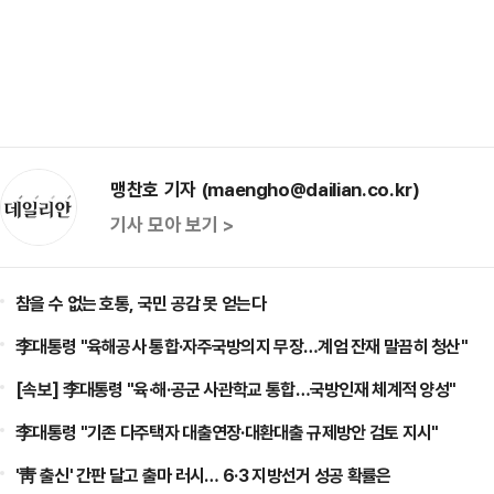
맹찬호 기자 (maengho@dailian.co.kr)
기사 모아 보기 >
참을 수 없는 호통, 국민 공감 못 얻는다
李대통령 "육해공사 통합·자주국방의지 무장…계엄 잔재 말끔히 청산"
[속보] 李대통령 "육·해·공군 사관학교 통합…국방인재 체계적 양성"
李대통령 "기존 다주택자 대출연장·대환대출 규제방안 검토 지시"
'靑 출신' 간판 달고 출마 러시… 6·3 지방선거 성공 확률은