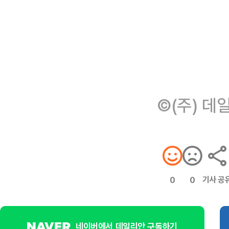
©(주) 데
기사 공
0
0
네이버에서 데일리안 구독하기