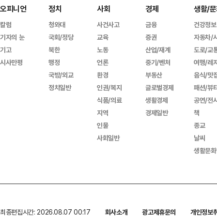
오피니언
정치
사회
경제
생활/문
칼럼
청와대
사건사고
금융
건강정보
기자의 눈
국회/정당
교육
증권
자동차/
기고
북한
노동
산업/재계
도로/교
시사만평
행정
언론
중기/벤처
여행/레
국방/외교
환경
부동산
음식/맛
정치일반
인권/복지
글로벌경제
패션/뷰
식품/의료
생활경제
공연/전
지역
경제일반
책
인물
종교
사회일반
날씨
생활문화
최종편집시간: 2026.08.07 00:17
회사소개
광고제휴문의
개인정보