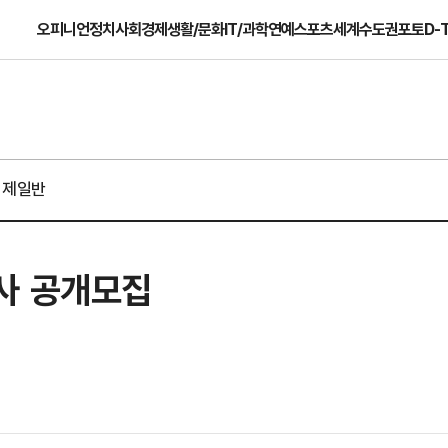
오피니언
정치
사회
경제
생활/문화
IT/과학
연예
스포츠
세계
수도권
포토
D-
경제일반
사 공개모집