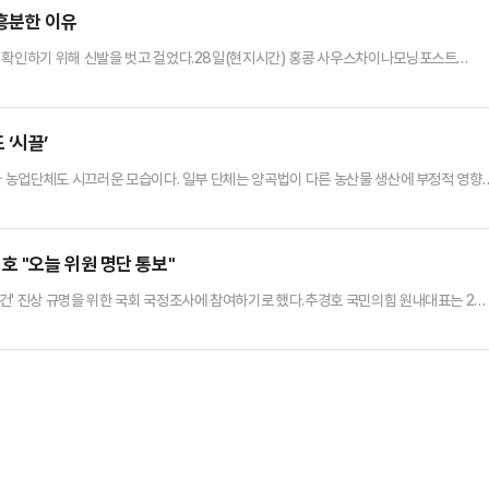
관련된 루머와 사진 등이 잇따라 유출되면서 그를 둘러싼 비난 여론이 형성…
 흥분한 이유
 확인하기 위해 신발을 벗고 걸었다.28일(현지시간) 홍콩 사우스차이나모닝포스트
로워를 보유한 심란 발라 제인은 흰 양말만 신은 채 거리를 걷는 실험을 했다.그는 편의점
 거리를 활보했다.제인은 "양말 한 켤레를 새로 사서 바로 일본의 거리로 나갔다"며 "일본
"이라고 말했다.제인은 인도 걷고 횡단보도를 건너는 등 거리 곳곳…
‘시끌’
니라 농업단체도 시끄러운 모습이다. 일부 단체는 양곡법이 다른 농산물 생산에 부정적 영향
월 28일 국회 본회의에선 ‘양곡관리법 일부개정법률안’, ‘농수산물 유통 및 가격안정에 
법률안’, ‘농어업재해보험법 일부개정법률안’이 가결됐다. 양곡법은 지난 21대 국회 재
부는 양곡법 등 농업 4법이 시행이 곤란할 뿐만 아니라, …
 "오늘 위원 명단 통보"
건' 진상 규명을 위한 국회 국정조사에 참여하기로 했다.추경호 국민의힘 원내대표는 2일
채상병 국정조사에 참여할 예정"이라며 "오늘 중으로 국정조사 특별위원회 위원 명단을 국
각종 청문회, 국정감사 등을 통해서 수없이 진상규명을 위해 국회가 활동해왔고 그럼에도
국정조사를 시도했기 때문에 당초에 그런 이유로 저희들이 부정적인 견해를 …