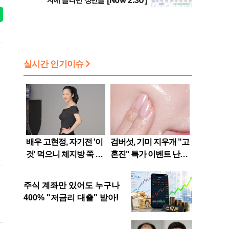
지에 올라탄 청년들 [Now 2.30]
울
정
사