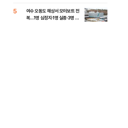
5
10
여수 오동도 해상서 모터보트 전
인천
복…1명 심정지·1명 실종·3명 경
대…
상