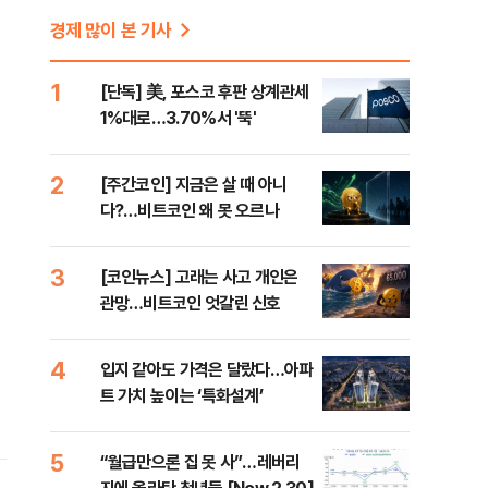
경제 많이 본 기사
1
[단독] 美, 포스코 후판 상계관세
1%대로…3.70%서 '뚝'
2
[주간코인] 지금은 살 때 아니
다?…비트코인 왜 못 오르나
3
[코인뉴스] 고래는 사고 개인은
관망…비트코인 엇갈린 신호
4
입지 같아도 가격은 달랐다…아파
트 가치 높이는 ‘특화설계’
5
“월급만으론 집 못 사”…레버리