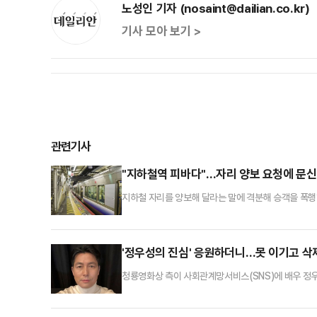
노성인 기자 (nosaint@dailian.co.kr)
기사 모아 보기 >
관련기사
"지하철역 피바다"…자리 양보 요청에 문신
지하철 자리를 양보해 달라는 말에 격분해 승객을 폭행
서부지법 형사10단독 판사는 지난달 21일 상해, 협박,
난 6월 17일 지하철 3호선 열차에서 승객 B씨가 "두
는 곧바로 자리에서 일어나 B씨의 가슴 부위를 수차례
'정우성의 진심' 응원하더니…못 이기고 
청룡영화상 측이 사회관계망서비스(SNS)에 배우 정
측은 지난달 30일 공식 인스타그램에 '청룡의 진심' 
우성이 제45회 청룡영화상에 참석해 혼외자 스캔들에