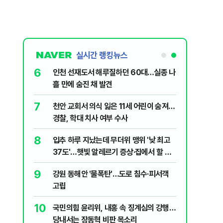
실시간 랭킹뉴스
6
대학로에 대한
인천 선재도서 해루질하던 60대…실종 나
흘 만에 숨진 채 발견
7
살인사건, 미
천안 교회서 의식 잃은 11세 어린이 숨져…
실체는?
경찰, 학대 치사 여부 수사
8
"금도 넘지
입추 하루 지났는데 무더위 맹위 '낮 최고
보, 제주서
37도'…햇빛 알레르기 증상·집에서 할 수
있는 치료법 [오늘 날씨]
9
' 질타?…국
강원 동해안 '물폭탄'…도로 침수·피서객
고립
10
럼프 “유출자
국민의힘 윤리위, 내홍 속 징계심의 강행…
당내서는 장동혁 비판 목소리