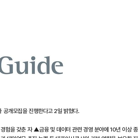
1
신동엽의 ‘농담’으로 드러난 
‘대중적 편견’ [이슈]
2
"숙련된 모습" 통영 60대女 
제로 갈 가능성 있나…범인의 
3
"정청래, 李 모욕에 침묵" vs 
말라"…친명-친청 최고위원 후
격돌
4
李, '개미 반발'에 'ISA 개편안
 공개모집을 진행한다고 2일 밝혔다.
민의힘 "'남 탓 쇼' 멈춰라"
5
‘탄약 고갈 보도’에 격노한 트
험을 갖춘 자 ▲금융 및 데이터 관련 경영 분야에 10년 이상 종
색출하라”