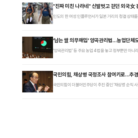
실이 알려지면서 논란의 중심에 섰다. 이후 사생활과 
"진짜 미친 나라네" 신발벗고 걷던 외국女
인도의 한 여성 인플루언서가 일본 거리의 청결 상태를
(SCMP)에 따르면 인스타그램에서 약 140만명의 팔
서 흰 양말 한 켤레를 산 뒤 사람들도 북적거리는 도쿄
정말 세계에서 가장 깨끗한 나라라면 양말이 깨끗할 것
‘남는 쌀 의무매입’ 양곡관리법…농업단체도 
‘양곡관리법’ 등 주요 농업 4법을 놓고 정부뿐만 아
미칠 가능성이 있다며 재검토를 요구하고 있다.지난 11
한 법률 일부개정법률안’, ‘농어업 재해대책법 일부개정
결 과정에서도 부결된 바 있다.주무부처인 농림축산식품
국민의힘, 채상병 국정조사 참여키로…추경호
국민의힘이 더불어민주당이 추진 중인 '채상병 순직 사
국회에서 개최한 비공개 의원총회 후 기자들을 만나 "
회의장실에 통보할 것"이라고 밝혔다.추 원내대표는 "
불구하고 민주당이 이것을 정쟁용으로 이용하기 위해 