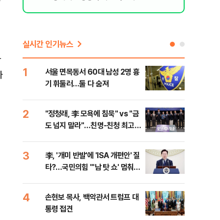
실시간 인기뉴스
학
1
6
서울 면목동서 60대 남성 2명 흉
"결
사
기 휘둘러…둘 다 숨져
·청
2
7
"정청래, 李 모욕에 침묵" vs "금
평택
도 넘지 말라"…친명-친청 최고위
레일
원 후보, 제주서 격돌
3
8
李, '개미 반발'에 'ISA 개편안' 질
송영
타?…국민의힘 "'남 탓 쇼' 멈춰
'통
라"
격해
4
9
손현보 목사, 백악관서 트럼프 대
강원
통령 접견
피서