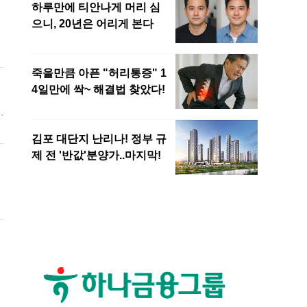
에
이
을
관
의