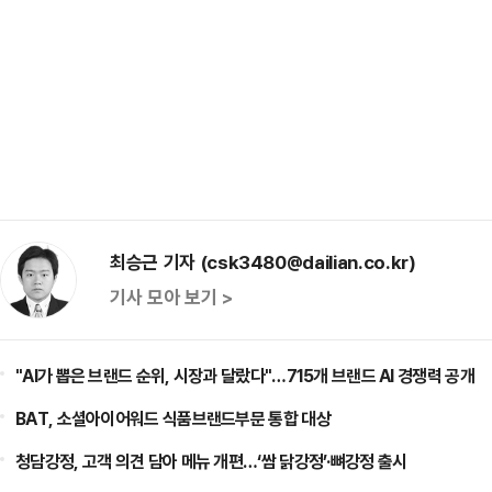
최승근 기자 (csk3480@dailian.co.kr)
기사 모아 보기 >
"AI가 뽑은 브랜드 순위, 시장과 달랐다"…715개 브랜드 AI 경쟁력 공개
BAT, 소셜아이어워드 식품브랜드부문 통합 대상
청담강정, 고객 의견 담아 메뉴 개편…‘쌈 닭강정’·뼈강정 출시