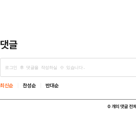
라·신세계·현대 등 주요 면세점은 
소년·장애인 관련 …
를 위해 다양한 프로모션과 할인 카
나지 못했다.업계는 코로나19 팬데
것으로 예상했지만 그 사이…
댓글
최신순
찬성순
반대순
0 개의 댓글 전