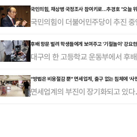
세에 로또 청약, 얼죽신이라는 대내
국민의힘, 채상병 국정조사 참여키로…추경호 "오늘 위
은 모델 문가비와의 사이에서 아들을
국민의힘이 더불어민주당이 추진 중인 
이 맞물리면서 청약자가 몰린 것으로
에 섰다. 이후 사생활과 관련된 루머
국회 국정조사에 참여하기로 했다.추
해(11월 27일까지 청약접수일 기준)
러싼 비난 여론이 형성…
서 개최한 비공개 의원총회 후 기자
후배 항문 벌려 학생들에게 보여주고 '기절놀이' 강요
난 2022년(41만5474명), 2023
대구의 한 고등학교 운동부에서 후배
정"이라며 "오늘 중으로 국정조사 
증한 것으로 나타났다.청약 경쟁률은 올
게 보여주는 등 추행하고 '기절놀이'
보할 것"이라고 밝혔다.추 원내대표는
배들에게 징역형의 집행유예가 선고됐
“방법은 비용절감 뿐” 면세업계, 출구 없는 침체에 ‘사
수없이 진상규명을 위해 국회가 활
면세업계의 부진이 장기화되고 있다.
사2부(정승규 부장판사)는 최근 폭력
것을 정쟁용으로 이용하기 위해 국정
드가 바뀌고 달러 강세까지 겹치면서
강요 등의 혐의로 기소된 A씨에게 징
유로 저희들이 부정적인 견해를 …
할인과 프로모션 등 각종 자구책에도
역 2년 4개월에 집행유예 3년을, 
희망퇴직 등 비용절감으로 적자를 줄
징역 2년에 집행유예 3년을 각각 선