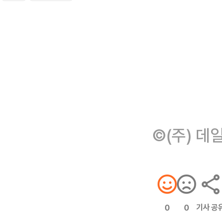
©(주) 데
기사 공
0
0