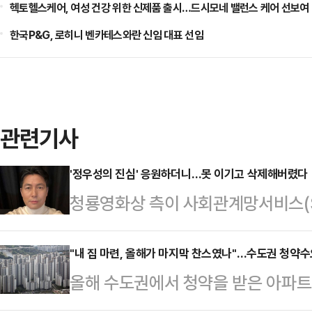
헥토헬스케어, 여성 건강 위한 신제품 출시…드시모네 밸런스 케어 선보여
한국P&G, 로히니 벤카테스와란 신임 대표 선임
관련기사
'정우성의 진심' 응원하더니…못 이기고 삭제해버렸다
청룡영화상 측이 사회관계망서비스(S
하는 문구를 올렸다가 비난을 받자 
달 30일 공식 인스타그램에 '청룡의 
"내 집 마련, 올해가 마지막 찬스였나"…수도권 청약수
올해 수도권에서 청약을 받은 아파트에
게시물을 게재했다가 이내 수정했다.
위 합산)가 몰린 것으로 나타났다.공
영화상에 참석해 혼외자 스캔들에 대