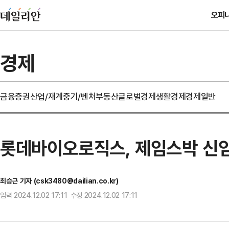
오피
경제
금융
증권
산업/재계
중기/벤처
부동산
글로벌경제
생활경제
경제일반
롯데바이오로직스, 제임스박 신
최승근 기자 (csk3480@dailian.co.kr)
입력 2024.12.02 17:11 수정 2024.12.02 17:11