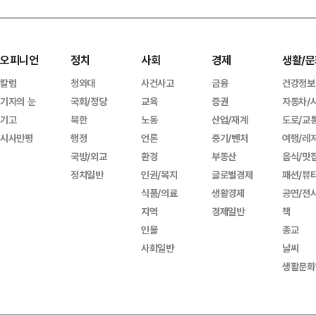
오피니언
정치
사회
경제
생활/문
칼럼
청와대
사건사고
금융
건강정보
기자의 눈
국회/정당
교육
증권
자동차/
기고
북한
노동
산업/재계
도로/교
시사만평
행정
언론
중기/벤처
여행/레
국방/외교
환경
부동산
음식/맛
정치일반
인권/복지
글로벌경제
패션/뷰
식품/의료
생활경제
공연/전
지역
경제일반
책
인물
종교
사회일반
날씨
생활문화