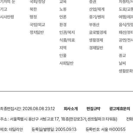
기자의 눈
국회/정당
교육
증권
자동차/
기고
북한
노동
산업/재계
도로/교
시사만평
행정
언론
중기/벤처
여행/레
국방/외교
환경
부동산
음식/맛
정치일반
인권/복지
글로벌경제
패션/뷰
식품/의료
생활경제
공연/전
지역
경제일반
책
인물
종교
사회일반
날씨
생활문화
최종편집시간: 2026.08.08 23:12
회사소개
편집규약
광고제휴문의
주소 : 서울특별시 용산구 서빙고로 17, 18층(한강로3가,센트럴파크 타워동)
전화 
제호: 데일리안
등록일/발행일: 2005.09.13
등록번호: 서울 아00055