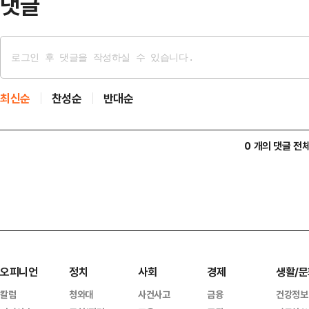
댓글
최신순
찬성순
반대순
0 개의 댓글 전
오피니언
정치
사회
경제
생활/문
칼럼
청와대
사건사고
금융
건강정보