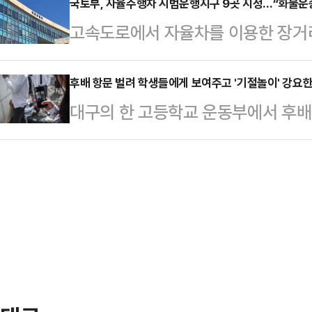
서 개최한 비공개 의원총회 후 기자
국토부, 자율주행차 시범운행지구 9곳 지정…“화물
난 2022년(41만5474명), 2023
고속도로에서 자율차를 이용한 장거리
정"이라며 "오늘 중으로 국정조사 
증한 것으로 나타났다.청약 경쟁률은 올
에서 개최될 아시아태평양경제협력체
보할 것"이라고 밝혔다.추 원내대표는
와 관광객을 실어 나르는 자율주행 
후배 항문 벌려 학생들에게 보여주고 '기절놀이' 강요
수없이 진상규명을 위해 국회가 활
대구의 한 고등학교 운동부에서 후배
수 있는 자율주행 서비스가 확대될 
것을 정쟁용으로 이용하기 위해 국정
게 보여주는 등 추행하고 '기절놀이'
시범운행지구 위원회의 심의를 거쳐
유로 저희들이 부정적인 견해를 …
배들에게 징역형의 집행유예가 선고됐
9곳을 지정한다고 밝혔다.자율주행
사2부(정승규 부장판사)는 최근 폭력
위해 자율주행 여객·화물운송 특례등
강요 등의 혐의로 기소된 A씨에게 징
원광교, 경기화성, 용인동백, 충남천
역 2년 4개월에 집행유예 3년을, 
징역 2년에 집행유예 3년을 각각 선
소년·장애인 관련 …