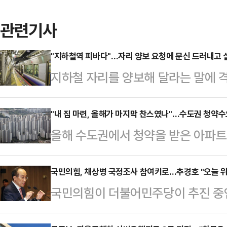
관련기사
"지하철역 피바다"…자리 양보 요청에 문신 드러내고 
지하철 자리를 양보해 달라는 말에 
대 남성이 징역형 집행유예를 선고받
법 형사10단독 판사는 지난달 21일 
"내 집 마련, 올해가 마지막 찬스였나"…수도권 청약수
올해 수도권에서 청약을 받은 아파트에
A씨에게 징역 8개월에 집행유예 2년
위 합산)가 몰린 것으로 나타났다.공
철 3호선 열차에서 승객 B씨가 "두
세에 로또 청약, 얼죽신이라는 대내
국민의힘, 채상병 국정조사 참여키로…추경호 "오늘 위
하자, B씨를 폭행해 다치게 한 혐의
국민의힘이 더불어민주당이 추진 중인 
이 맞물리면서 청약자가 몰린 것으로
B씨의 가슴 부위를 수차례 밀치고 
국회 국정조사에 참여하기로 했다.추
해(11월 27일까지 청약접수일 기준)
서 욕설…