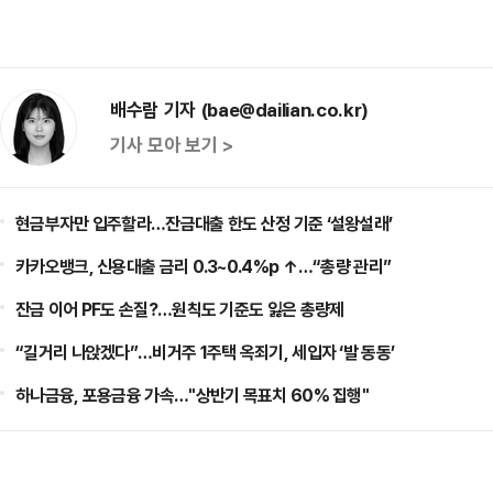
배수람 기자 (bae@dailian.co.kr)
기사 모아 보기 >
현금부자만 입주할라…잔금대출 한도 산정 기준 ‘설왕설래’
카카오뱅크, 신용대출 금리 0.3~0.4%p ↑…“총량 관리”
잔금 이어 PF도 손질?…원칙도 기준도 잃은 총량제
“길거리 나앉겠다”…비거주 1주택 옥죄기, 세입자 ‘발 동동’
하나금융, 포용금융 가속…"상반기 목표치 60% 집행"