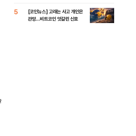
오른 도심!
5
10
[코인뉴스] 고래는 사고 개인은
“우
관망…비트코인 엇갈린 신호
러…
슬