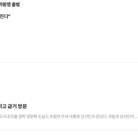
위동맹 출범
어진다”
라고 급거 방문
 리조트를 깜짝 방문해 도널드 트럼프 미국 대통령 당선인과 만났다. 트럼프 당선인이 
AP통신에 따르면 트뤼도 총리는 지난달 29일 트럼프 당선인이 머물고 있는 플로리다주를
. 이 자리에는 하워드 러트닉 상무장관 지명자, 더그 버검 내무장관 지명자, 마이크 왈츠 
다.앞서 지난달 25일 트럼프 당선인은 "멕시코와 캐나다가 불법…