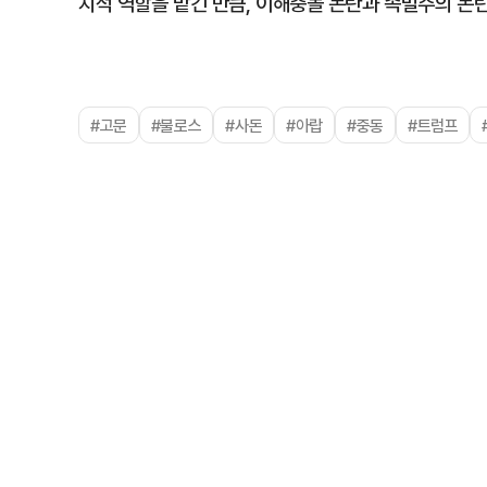
치적 역할을 맡긴 만큼, 이해충돌 논란과 족벌주의 논
#고문
#불로스
#사돈
#아랍
#중동
#트럼프