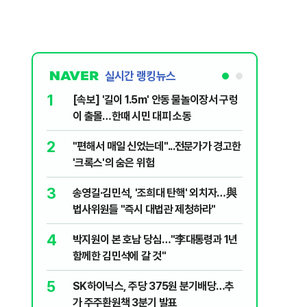
실시간 랭킹뉴스
1
6
[속보] '길이 1.5m' 안동 물놀이장서 구렁
'국장만 
이 출몰…한때 시민 대피 소동
'부글부글
2
7
"편해서 매일 신었는데"...전문가가 경고한
“우크라
'크록스'의 숨은 위험
유 3만t
3
8
송영길·김민석, '조희대 탄핵' 외치자…與
정청래 "
법사위원들 "즉시 대법관 제청하라"
민석 "자
4
9
박지원이 본 호남 당심…"李대통령과 1년
이란, 美
함께한 김민석에 갈 것"
즈 통행금
5
10
SK하이닉스, 주당 375원 분기배당…추
[데일리 
가 주주환원책 3분기 발표
민...홈