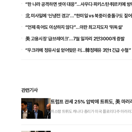
“한 나라 공격하면 셋이 대응”…사우디·파키스탄·튀르키예 방
北 미사일에 ‘신냉전 경고’…“한미일 vs 북중러 충돌구도 짙
“언제 죽어도 이상하지 않다”…이란 최고지도자 ‘위독설’
美 고용시장 '급브레이크'…7월 일자리 2만3000개 증발
“우크라에 정유시설 얻어맞은 러…韓정제유 3만t 긴급 수혈”
관련기사
트럼프 관세 25% 압박에 트뤼도, 美 마러
쥐스탱 트뤼도 캐나다 총리가 미국 플로리다주 마러라고
나다와 멕시코에 관세 폭탄을 예고한 지 나흘 만이다.
찾아가 만찬을 포함해 약 세 시간 동안 회담을 진행했다
악관 국가안보보좌관 지명자 등이 배석한 것으로 알려졌