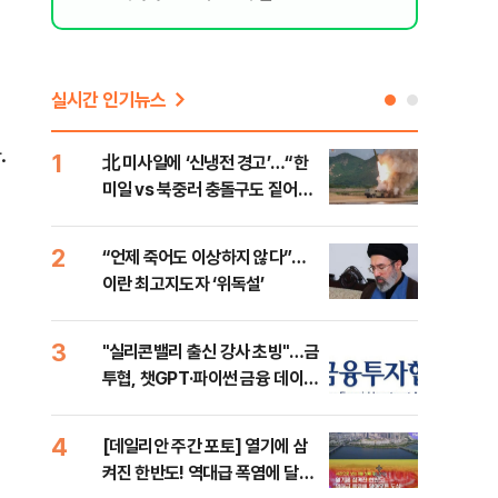
실시간 인기뉴스
.
1
6
北 미사일에 ‘신냉전 경고’…“한
[인
미일 vs 북중러 충돌구도 짙어진
인사
다”
서
2
7
“언제 죽어도 이상하지 않다”…
이란
이란 최고지도자 ‘위독설’
호르
3
8
"실리콘밸리 출신 강사 초빙"…금
美 
투협, 챗GPT·파이썬 금융 데이터
일자
분석 과정 개설
4
9
[데일리안 주간 포토] 열기에 삼
'국
켜진 한반도! 역대급 폭염에 달아
에 