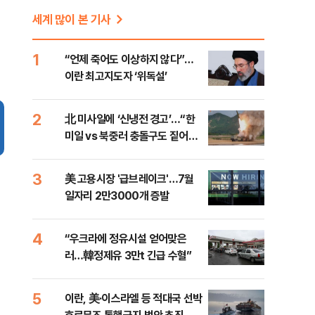
세계 많이 본 기사
1
“언제 죽어도 이상하지 않다”…
이란 최고지도자 ‘위독설’
2
北 미사일에 ‘신냉전 경고’…“한
미일 vs 북중러 충돌구도 짙어진
다”
3
美 고용시장 '급브레이크'…7월
일자리 2만3000개 증발
4
“우크라에 정유시설 얻어맞은
러…韓정제유 3만t 긴급 수혈”
5
이란, 美·이스라엘 등 적대국 선박