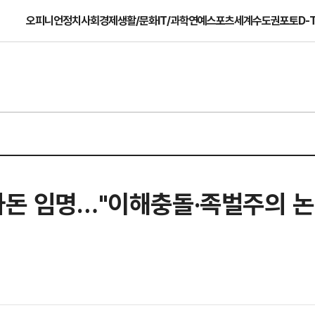
오피니언
정치
사회
경제
생활/문화
IT/과학
연예
스포츠
세계
수도권
포토
D-
사돈 임명…"이해충돌·족벌주의 논