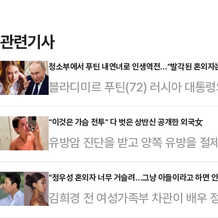
관련기사
청소부에서 푸틴 내연녀로 인생역전…"발각된 혼외자는
블라디미르 푸틴(72) 러시아 대통
자 로조바(21)'가 우크라이나 전쟁 
운데 현재는 신분을 숨긴 채 프랑스
"이것은 가슴 전투" 다 벗은 상반신 공개한 외국女
유방암 진단을 받고 양쪽 유방을 절
다.29일(현지시간) 영국 더타임스 
노출했다.최근 영국 더 미러 등 외신
알려진 루이자 로조바(21)는 해당 
니엘 무어(34)는 2020년 11월 
"정우성 혼외자 너무 거슬려…그냥 아들이라고 하면 안
바'라는 이름도 사용하며 생활 중인
김희경 전 여성가족부 차관이 배우 
만져지는 것을 느꼈다.병원을 찾은 다
틀라나 알렉산드로브나 크리보노기흐
고 지칭하는 것에 대해 불편한 기색을