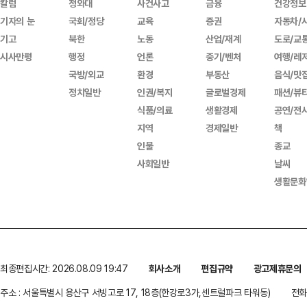
칼럼
청와대
사건사고
금융
건강정보
기자의 눈
국회/정당
교육
증권
자동차/
기고
북한
노동
산업/재계
도로/교
시사만평
행정
언론
중기/벤처
여행/레
국방/외교
환경
부동산
음식/맛
정치일반
인권/복지
글로벌경제
패션/뷰
식품/의료
생활경제
공연/전
지역
경제일반
책
인물
종교
사회일반
날씨
생활문화
최종편집시간: 2026.08.09 19:47
회사소개
편집규약
광고제휴문의
주소 : 서울특별시 용산구 서빙고로 17, 18층(한강로3가,센트럴파크 타워동)
전화 