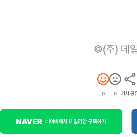
©(주) 데
기사 공
0
0
네이버에서 데일리안 구독하기