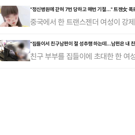
은 이미 림프절까지 퍼진 상태였다. 2
국제경제학과를 20…
이스북을 통해 "혼외자라고 부르지 
"정신병원에 갇혀 7번 당하고 매번 기절…" 트젠女 폭로
니엘은 결국 선택적 양측 유방절제술
중국에서 한 트랜스젠더 여성이 강제
"정우성 배우의 비혼 득남에 대한 
엘은 암 투병으로 지친 상황에서도 
대로 제기한 소송에서 승소해 배상액을
두 거절했다"면서 "정상가족의 틀을
유방암 치…
언 등에 따르면 중국 허베이성 창리
"집들이서 친구남편이 절 성추행 하는데…남편은 내 친
요에 대해 다들 이야기하는데 나까지
친구 부부를 집들이에 초대한 한 여
여성에게 강제로 전기충격 요법을 시
밝혔다.다만 그는 "그런데 정우성의 
영을 당하는 사건이 발생했다.11일 J
1000만원)의 손해배상금 지급을 명
무 거슬려서 좀 그…
지난달 19일 친구 B씨 부부를 집들
회관계망서비스(SNS)에서 활동하는 
는 아이들을 재우고 난 뒤 술자리를 
부모에 의해 친황다오시의 한 정신병
이 들었다고.다음 날 아침 A씨의 남
성'인 링얼은 자신의 정정 …
A씨를 성추행하는 장면이 홈캠에 고
B씨는 편의점에 간 사이였다고 한다.