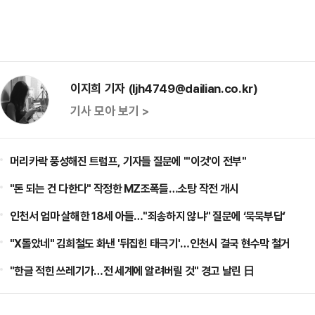
이지희 기자 (ljh4749@dailian.co.kr)
기사 모아 보기 >
머리카락 풍성해진 트럼프, 기자들 질문에 "'이것'이 전부"
"돈 되는 건 다한다" 작정한 MZ조폭들…소탕 작전 개시
인천서 엄마 살해한 18세 아들…"죄송하지 않냐" 질문에 ‘묵묵부답’
"X돌았네" 김희철도 화낸 '뒤집힌 태극기'…인천시 결국 현수막 철거
"한글 적힌 쓰레기가…전 세계에 알려버릴 것" 경고 날린 日