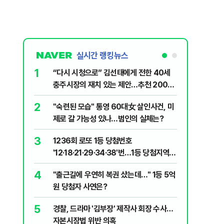
실시간 랭킹뉴스
1
6
“다시 시청으로” 김선태에게 전한 40세
김민석, 
충주시장의 재치 있는 제안…추천 2000
누적 결과
개
2
7
"숙련된 모습" 통영 60대女 살인사건, 미
"정청래,
제로 갈 가능성 있나…범인의 실체는?
말라"…친
격돌
3
8
1236회 로또 1등 당첨번호
최악의 
'12·18·21·29·34·38'번…1등 당첨지역
낮 최고 
어디?
4
9
"출근길에 우연히 복권 샀는데…" 1등 5억
‘탄약 고
원 당첨자 사연은?
색출하라
5
10
경찰, 드라마 '김부장' 제작사 회장 수사…
장애인 밀
자본시장법 위반 의혹
심도 실형