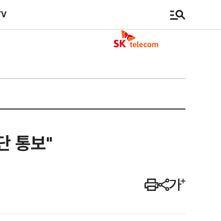
TV
단 통보"