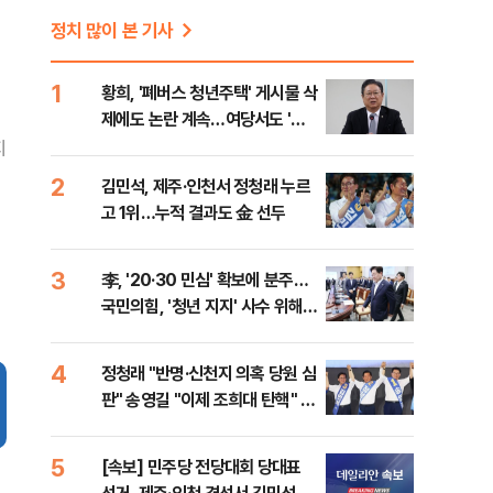
정치 많이 본 기사
1
황희, '폐버스 청년주택' 게시물 삭
제에도 논란 계속…여당서도 '내
로남불' 비판
지
2
김민석, 제주·인천서 정청래 누르
고 1위…누적 결과도 金 선두
3
李, '20·30 민심' 확보에 분주…
국민의힘, '청년 지지' 사수 위해
李 견제 사활
4
정청래 "반명·신천지 의혹 당원 심
판" 송영길 "이제 조희대 탄핵" 김
민석 "대체불가 민주당"
5
[속보] 민주당 전당대회 당대표