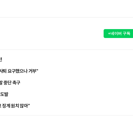
+네이버 구독
전
사퇴 요구했으나 거부"
발 중단 촉구
 도발
 징계 원치 않아"