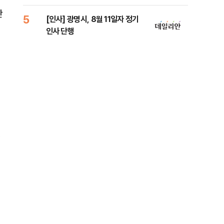
원 
단
5
10
[인사] 광명시, 8월 11일자 정기
[단
인사 단행
1%
정