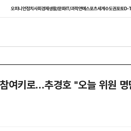
오피니언
정치
사회
경제
생활/문화
IT/과학
연예
스포츠
세계
수도권
포토
D-
 참여키로…추경호 "오늘 위원 명