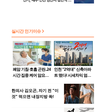
선거, 제주·인천 경선서 김민석 승
리