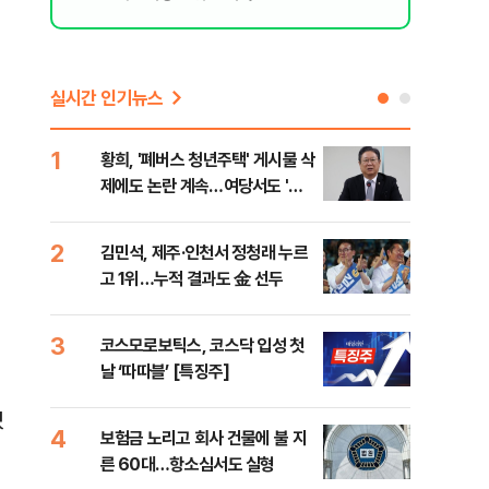
실시간 인기뉴스
1
6
황희, '폐버스 청년주택' 게시물 삭
李,
제에도 논란 계속…여당서도 '내
국민
로남불' 비판
李 
2
7
김민석, 제주·인천서 정청래 누르
정청
고 1위…누적 결과도 金 선두
판"
민석
3
8
코스모로보틱스, 코스닥 입성 첫
[속
날 ‘따따블’ [특징주]
선거
리
냈
4
9
보험금 노리고 회사 건물에 불 지
"정
른 60대…항소심서도 실형
도 