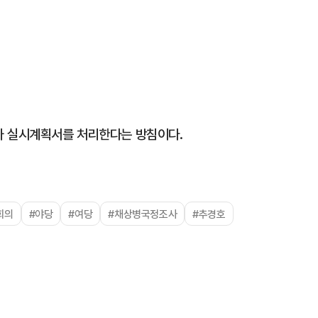
사 실시계획서를 처리한다는 방침이다.
회의
#야당
#여당
#채상병국정조사
#추경호