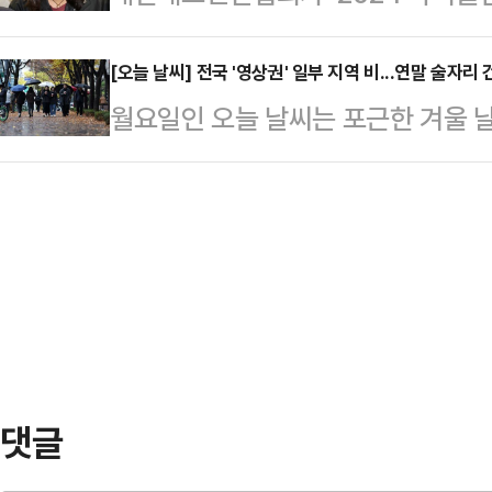
개최했는데 정작 '금메달' 주인공 
명 대표 사법리스크 방탄용' '보복성
다.정 씨는 "(정…
달 30일 경남 밀양 아리나호텔에서 
[오늘 날씨] 전국 '영상권' 일부 지역 비...연말 술자
요구하며 맞불을 놨다. 이에 따라 과
월요일인 오늘 날씨는 포근한 겨울 
국 배드민턴 대표팀은 파리올림픽에서
안이 국회 본회의를 최종 통과할 수
은 대체로 흐린 가운데 일부 지역에
달을 수확했다. 단식에서 정상에 등극
민주당 원내대표는…
대체로 흐리고 남부지방과 제주도는 
호(삼성생명)와 정나은(화순군청)은
지겠다"라고 예보했다.늦은 새벽부터 
일정 때문에 불참할 수밖에 없었지만
전북에는 비가 내리는 곳이 있겠다. 
불참했다. 포상금은 소…
밤에는 제주도에 0.1㎜ 미만의 빗
인천·경기 5㎜ 내외, 강원 영서와 
다.아침 최저기온은…
댓글