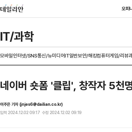
오피
IT/과학
모바일
인터넷/SNS
통신/뉴미디어
IT일반
보안/해킹
컴퓨터
게임/리뷰
네이버 숏폼 '클립', 창작자 5천
이주은 기자 (jnjes6@dailian.co.kr)
입력 2024.12.02 09:17 수정 2024.12.02 09:19