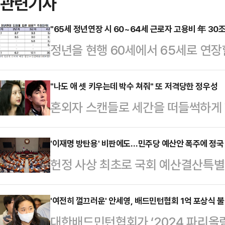
관련기사
"65세 정년연장 시 60~64세 근로자 고용비 年 30조
정년을 현행 60세에서 65세로 연장할
른 비용이 연간 30조2000억원에
협회(이하 ‘한경협’)는 김현석 부산
"나도 애 셋 키우는데 박수 쳐줘" 또 저격당한 정우성
혼외자 스캔들로 세간을 떠들썩하게 
비용 추정 및 시사점' 연구용역 보고
모습을 드러내고 동료 배우들로부터 
연장으로 고용 지속되는 60~64세 
순실)의 딸 정유라 씨가 이를 저격하
'이재명 방탄용' 비판에도…민주당 예산안 폭주에 정국
청 경제활동인구조사 근로형태별부가
헌정 사상 최초로 국회 예산결산특별
북에 "좌파무죄 우파유죄"라며 "나도
으로 늘어나는 60~64세 정규직 
안'이 처리되면서, 여야가 극한 대치
줘라"고 비꼬았다.그러면서 "나한테는
도 정규직으로 근무…
더불어민주당은 2일 본회의에서 '특
'여전히 껄끄러운' 안세영, 배드민턴협회 1억 포상식 
정하나 못 지키는 사람이 엄마냐는 
대한배드민턴협회가 ‘2024 파리올
을 처리하겠다며 정부·여당을 향한 
리"라고 적었다.정 씨는 지난 24일