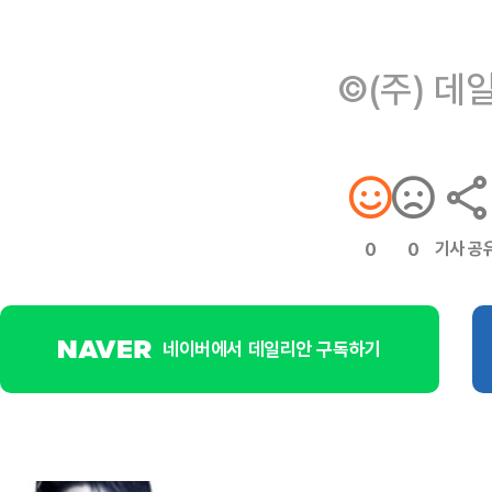
©(주) 데
기사 공
0
0
네이버에서 데일리안 구독하기