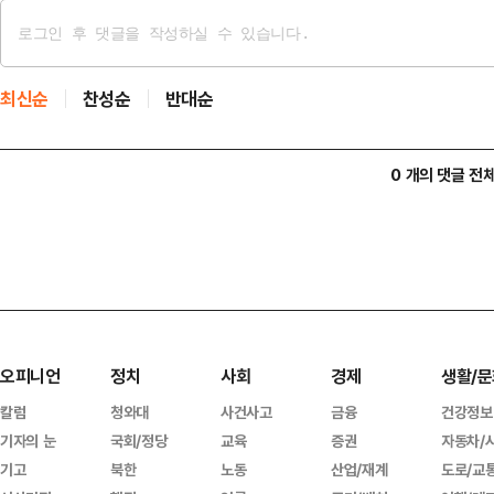
최신순
찬성순
반대순
0 개의 댓글 전
오피니언
정치
사회
경제
생활/문
칼럼
청와대
사건사고
금융
건강정보
기자의 눈
국회/정당
교육
증권
자동차/
기고
북한
노동
산업/재계
도로/교