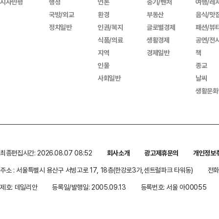
시사만평
행정
언론
중기/벤처
여행/레
국방/외교
환경
부동산
음식/맛
정치일반
인권/복지
글로벌경제
패션/뷰
식품/의료
생활경제
공연/전
지역
경제일반
책
인물
종교
사회일반
날씨
생활문화
최종편집시간: 2026.08.07 08:52
회사소개
광고제휴문의
개인정보
주소 : 서울특별시 용산구 서빙고로 17, 18층(한강로3가,센트럴파크 타워동)
전화 
제호: 데일리안
등록일/발행일: 2005.09.13
등록번호: 서울 아00055