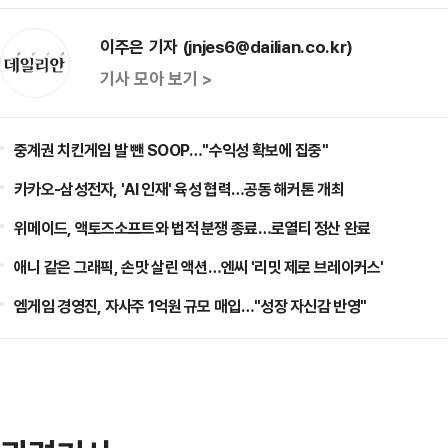
이주은 기자 (jnjes6@dailian.co.kr)
기사 모아 보기 >
중계권 치킨게임 발 뺀 SOOP…"수익성 확보에 집중"
카카오-삼성전자, 'AI 인재' 육성 협력…공동 해커톤 개최
위메이드, 액토즈소프트와 법적 분쟁 종료…로열티 정산 완료
애니 같은 그래픽, 손맛 살린 액션…엔씨 '리밋 제로 브레이커스'
엠게임 경영진, 자사주 1억원 규모 매입…"성장 자신감 반영"