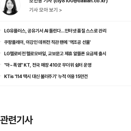
조인영 기자 (ciy8100@dailian.co.kr)
기사 모아 보기 >
LG유플러스, 공유기서 AI 돌린다…인터넷 품질 스스로 관리
쿠팡플레이, 이강인 데뷔전 직관 팬에 '역조공 선물'
LG헬로비전 헬로모바일, 교보문고 제휴 알뜰폰 요금제 출시
"아~ 폭염" KT, 전국 매장 410곳 무더위 쉼터 운영
KTis '114 택시 대신 불러주기' 누적 이용 15만건
관련기사