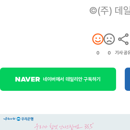
©(주) 데
기사 공
0
0
네이버에서 데일리안 구독하기