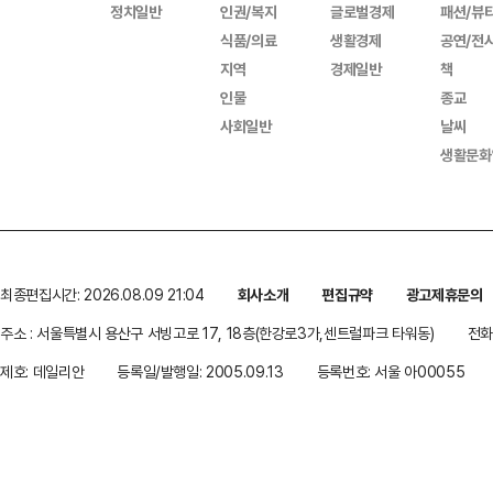
정치일반
인권/복지
글로벌경제
패션/뷰
식품/의료
생활경제
공연/전
지역
경제일반
책
인물
종교
사회일반
날씨
생활문화
최종편집시간: 2026.08.09 21:04
회사소개
편집규약
광고제휴문의
주소 : 서울특별시 용산구 서빙고로 17, 18층(한강로3가,센트럴파크 타워동)
전화 
제호: 데일리안
등록일/발행일: 2005.09.13
등록번호: 서울 아00055