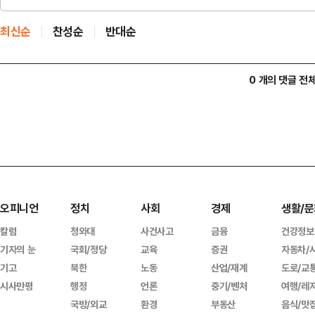
최신순
찬성순
반대순
0 개의 댓글 전
오피니언
정치
사회
경제
생활/문
칼럼
청와대
사건사고
금융
건강정보
기자의 눈
국회/정당
교육
증권
자동차/
기고
북한
노동
산업/재계
도로/교
시사만평
행정
언론
중기/벤처
여행/레
국방/외교
환경
부동산
음식/맛