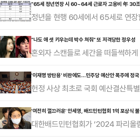
"65세 정년연장 시 60~64세 근로자 고용비 年 30조
정년을 현행 60세에서 65세로 연장할
른 비용이 연간 30조2000억원에
협회(이하 ‘한경협’)는 김현석 부산
"나도 애 셋 키우는데 박수 쳐줘" 또 저격당한 정우성
혼외자 스캔들로 세간을 떠들썩하게 
비용 추정 및 시사점' 연구용역 보고
모습을 드러내고 동료 배우들로부터 
연장으로 고용 지속되는 60~64세 
순실)의 딸 정유라 씨가 이를 저격하
'이재명 방탄용' 비판에도…민주당 예산안 폭주에 정국
청 경제활동인구조사 근로형태별부가
헌정 사상 최초로 국회 예산결산특별
북에 "좌파무죄 우파유죄"라며 "나도
으로 늘어나는 60~64세 정규직 
안'이 처리되면서, 여야가 극한 대치
줘라"고 비꼬았다.그러면서 "나한테는
도 정규직으로 근무…
더불어민주당은 2일 본회의에서 '특
'여전히 껄끄러운' 안세영, 배드민턴협회 1억 포상식 
정하나 못 지키는 사람이 엄마냐는 
대한배드민턴협회가 ‘2024 파리올
을 처리하겠다며 정부·여당을 향한 
리"라고 적었다.정 씨는 지난 24일
개최했는데 정작 '금메달' 주인공 
명 대표 사법리스크 방탄용' '보복성
다.정 씨는 "(정…