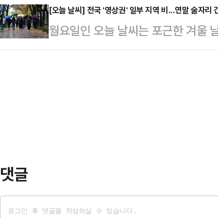
달 30일 경남 밀양 아리나호텔에서 
[오늘 날씨] 전국 '영상권' 일부 지역 비...연말 술자
요구하며 맞불을 놨다. 이에 따라 과
월요일인 오늘 날씨는 포근한 겨울 
국 배드민턴 대표팀은 파리올림픽에서
안이 국회 본회의를 최종 통과할 수
은 대체로 흐린 가운데 일부 지역에
달을 수확했다. 단식에서 정상에 등극
민주당 원내대표는…
대체로 흐리고 남부지방과 제주도는 
호(삼성생명)와 정나은(화순군청)은
지겠다"라고 예보했다.늦은 새벽부터 
일정 때문에 불참할 수밖에 없었지만
전북에는 비가 내리는 곳이 있겠다. 
불참했다. 포상금은 소…
밤에는 제주도에 0.1㎜ 미만의 빗
인천·경기 5㎜ 내외, 강원 영서와 
다.아침 최저기온은…
댓글