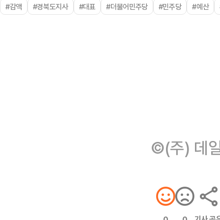
#감액
#경북도지사
#대표
#더불어민주당
#민주당
#예산
©(주) 데
기사 공
0
0