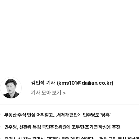
김민석 기자 (kms101@dailian.co.kr)
기사 모아 보기 >
부동산·주식 민심 어찌할고…세제개편안에 민주당도 '당혹'
민주당, 선관위 특검 국민추천위원에 조두현·조기연·하상응 추천