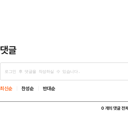
산 심사의 원칙"이라며 이같이 말했다
의 민주당의 예산 날…
회 예산결산특별위원회에서 여당의 반
특수활동비를 삭감하는 내용의 예산
대해 강 원내대변인은 "쌈짓…
댓글
최신순
찬성순
반대순
0 개의 댓글 전