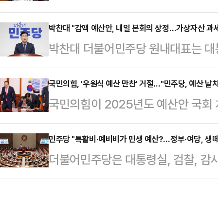
산안을 강행하겠단 뜻을 밝힌 더불어
외교 등 문제가 생기고 국민들에게 
것을 힘자랑하며 행패 부리듯이 해 보
박찬대 "감액 예산안, 내일 본회의 상정…가상자산 과세
민주당의 책임임을 밝힌다"며 이같이
박찬대 더불어민주당 원내대표는 대통
하는 것 같다"고 비판했다.한 대표는
처음 단독으로 예산결산특별위원회에
비 전액 삭감 등 내용이 담긴 202
민주당 원내대표가 정부를 향해 추가
이은 예산 폭주로, …
것에 대해 "민주당이 예비비와 특활
국민의힘, '우원식 예산 만찬' 거절…"민주당, 예산 날
이 담긴 기사를 공유하고 "민주당은
국민의힘이 2025년도 예산안 국회
상화하기 위한 특단의 조치"라며 오
며 이같이 지적했다.우선 그는 "추경
원내대표에게 제안한 만찬 회동을 
했다.박찬대 민주당 원내대표는 1일
생 위해 추경하자던…
없이 일방적으로 밀어붙인 감액 예산
민주당 "특활비·예비비가 민생 예산?…정부·여당, 생
초부자감세를 저지하고 권력기관 특
더불어민주당은 대통령실, 검찰, 감
호 국민의힘 원내대표측은 1일 우 의
실한 예산은 대폭 삭감한다는 대원칙
용의 예산안을 통과시킨데 정부와 여
만찬' 참석 여부에 대한 질문에 "가
밝혔다.앞서 민주당 등 …
과잉 반응하는 모습이 어처구니없다
계자는 "사고는 민주당이 먼저 쳐놓
은 1일 서면브리핑을 내고 "쓰임새
도 맞지 않는 만찬을 하면서 한가하게