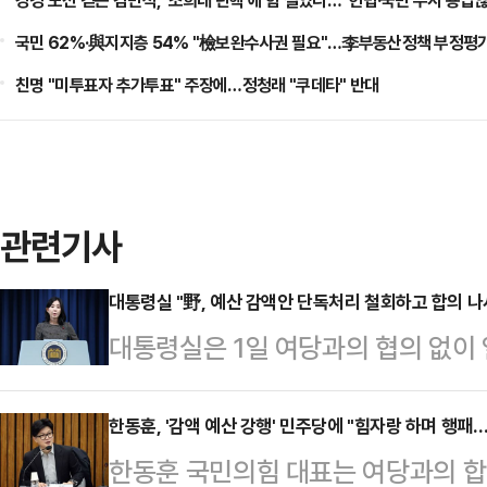
강경 노선 걷는 김민석, '조희대 탄핵'에 힘 실었다…"헌법·국민 무시 용납
국민 62%·與지지층 54% "檢보완수사권 필요"…李부동산정책 부정평가
친명 "미투표자 추가투표" 주장에…정청래 "쿠데타" 반대
관련기사
대통령실 "野, 예산 감액안 단독처리 철회하고 합의 나
대통령실은 1일 여당과의 협의 없이
한 더불어민주당 등 야당을 향해 "예
리에 나서줄 것을 촉구한다"고 밝혔
한동훈, '감액 예산 강행' 민주당에 "힘자랑 하며 행패
한동훈 국민의힘 대표는 여당과의 합
용산 대통령실 브리핑에서 "야당의 일