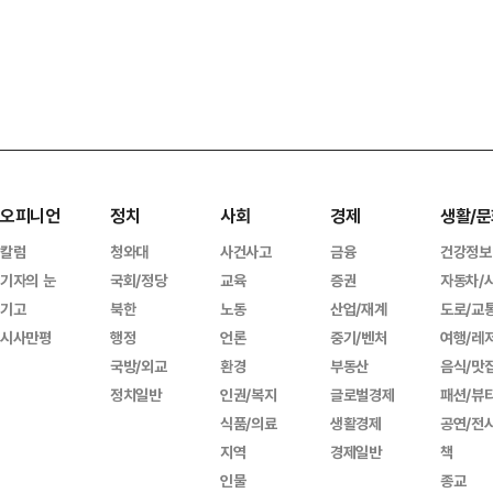
오피니언
정치
사회
경제
생활/문
칼럼
청와대
사건사고
금융
건강정보
기자의 눈
국회/정당
교육
증권
자동차/
기고
북한
노동
산업/재계
도로/교
시사만평
행정
언론
중기/벤처
여행/레
국방/외교
환경
부동산
음식/맛
정치일반
인권/복지
글로벌경제
패션/뷰
식품/의료
생활경제
공연/전
지역
경제일반
책
인물
종교