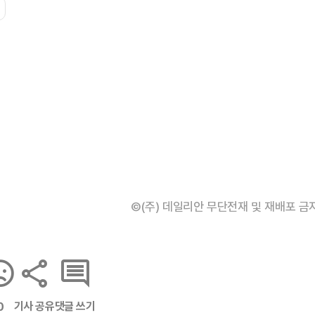
©(주) 데일리안 무단전재 및 재배포 금
기사 공유
댓글 쓰기
0