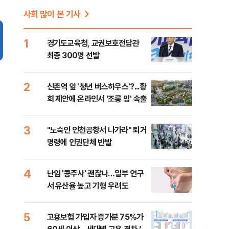
사회 많이 본 기사
1
경기도교육청, 교권보호전담관
최종 300명 선발
2
신촌역 앞 '청년 버스하우스'?...황
희 제안에 온라인서 '조롱 밈' 속출
3
"노숙인 인천공항서 나가라" 퇴거
명령에 인권단체 반발
4
난임 '콩주사' 괜찮나…일부 연구
서 유산율 높고 기형 우려도
5
고용보험 가입자 증가분 75%가