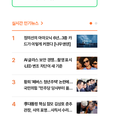
실시간 인기뉴스
1
6
정의선의 아이오닉 6년...3종 카
"정
드가 이렇게 커졌다 [나우앤덴]
갖다
청
2
7
AI 글라스 보안 경쟁…촬영 표시
경기
·LED 변조 차단이 새 기준
최종
3
8
황희 '폐버스 청년주택' 논란에…
"원
국민의힘 "민주당 당사부터 옮겨
해외
라"
내
4
9
李대통령 핵심 참모 김상호 춘추
KD
관장, 사의 표명…사직서 수리는
대…