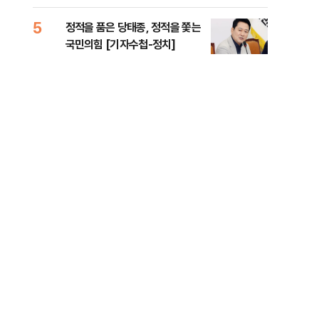
아직
5
10
정적을 품은 당태종, 정적을 쫓는
박지
국민의힘 [기자수첩-정치]
"해