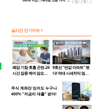
60세 이상…세대별 고용 격차 ‘뚜
렷’