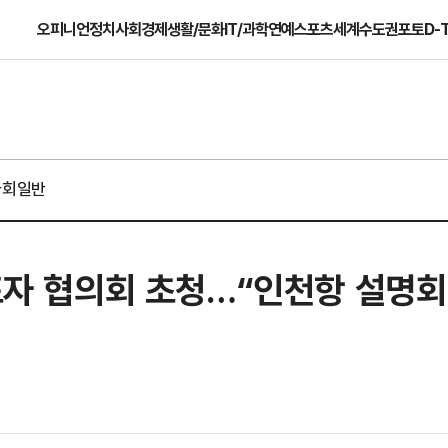
오피니언
정치
사회
경제
생활/문화
IT/과학
연예
스포츠
세계
수도권
포토
D-
사회일반
대표자 협의회 초청…“인천항 설명회