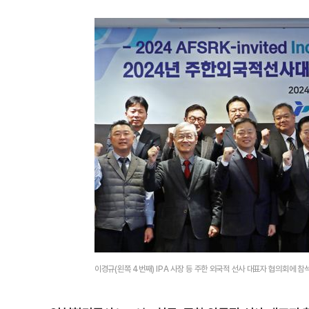
이경규(왼쪽 4번째) IPA 사장 등 주한 외국적 선사 대표자 협의회에 참