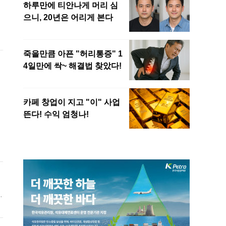
산
년
께