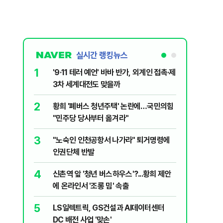
실시간 랭킹뉴스
1
6
'9·11 테러 예언' 바바 반가, 외계인 접촉·제
"정청래 
3차 세계대전도 맞을까
여"…이
2
7
황희 '폐버스 청년주택' 논란에…국민의힘
이미 탈락
"민주당 당사부터 옮겨라"
숙 ‘선교
3
8
"노숙인 인천공항서 나가라" 퇴거명령에
李대통령 
인권단체 반발
의 표명
4
9
신촌역 앞 '청년 버스하우스'?...황희 제안
정의선의 
에 온라인서 '조롱 밈' 속출
게 커졌다
5
10
LS일렉트릭, GS건설과 AI데이터센터
“술 팔게
DC 배전 사업 '맞손'
규제 완화