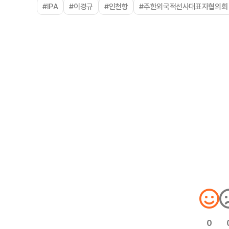
#IPA
#이경규
#인천항
#주한외국적선사대표자협의회
0