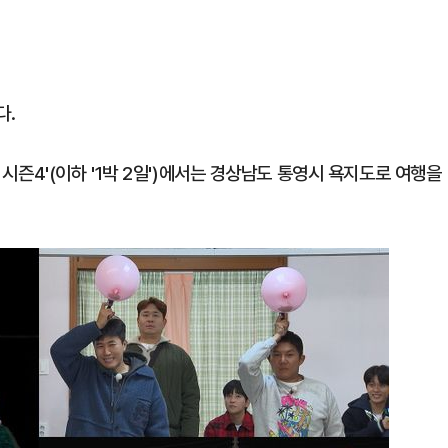
다.
1
[속보] '길이 1.5m' 안동 물
이 출몰…한때 시민 대피 소동
일 시즌4'(이하 '1박 2일')에서는 경상남도 통영시 욕지도로 여행을
2
"편해서 매일 신었는데"...전
'크록스'의 숨은 위험
3
송영길·김민석, '조희대 탄핵'
법사위원들 "즉시 대법관 제청
4
박지원이 본 호남 당심…"李대
함께한 김민석에 갈 것"
5
SK하이닉스, 주당 375원 
가 주주환원책 3분기 발표