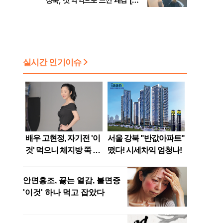
상욱, 첫 악역으로 느낀 쾌감 [인
터뷰]