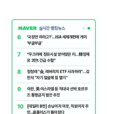
실시간 랭킹뉴스
6
놀이장서 구렁
'국장만 하라고?'…ISA 세제개편에 개미
'부글부글'
7
문가가 경고한
“우크라에 정유시설 얻어맞은 러…韓정제
유 3만t 긴급 수혈”
8
 외치자…與
정청래 "金, 레버리지 ETF 사과하라"…김
하라"
민석 "자기 얼굴에 침 뱉기"
9
통령과 1년
이란, 美·이스라엘 등 적대국 선박 호르무
즈 통행금지 법안 추진
10
분기배당…추
[데일리 B컷] 손님이자 이웃, 직원이자 주
민...홈플러스가 돌아왔다