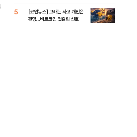
오른
의
5
10
[코인뉴스] 고래는 사고 개인은
“우
관망…비트코인 엇갈린 신호
러…