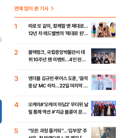
연예 많이 본 기사
1
따로 또 같이, 함께할 땐 제대로…
12년 차 레드벨벳의 '제대로 된'
지
컴백 [가요 뷰]
2
블랙핑크, 국립중앙박물관서 데
뷔 10주년 팬 이벤트…4인 완전
체 참석
3
앤더블 김규빈·투어스 도훈, ‘음악
중심’ MC 하차…22일 마지막 방
송
4
오케이#'오케이 마담2' 무더위 날
릴 통쾌 액션 #'지금 불륜이 문제
가 아닙니다' 코미디+미스터리 장
르 #대한축구협회 청문회 [주간
5
“모든 과정 즐거워”…‘김부장’ 주
사진관]