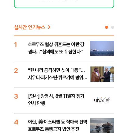
실시간 인기뉴스
1
6
호르무즈 협상 뒤흔드는 이란 강
美 
경파…“합의해도 또 뒤집힌다”
일자
2
7
“한 나라 공격하면 셋이 대응”…
"실
사우디·파키스탄·튀르키예 방위동
투협
맹 출범
분석
3
8
[인사] 광명시, 8월 11일자 정기
北 
인사 단행
미일
다”
4
9
이란, 美·이스라엘 등 적대국 선박
[데
호르무즈 통행금지 법안 추진
켜진