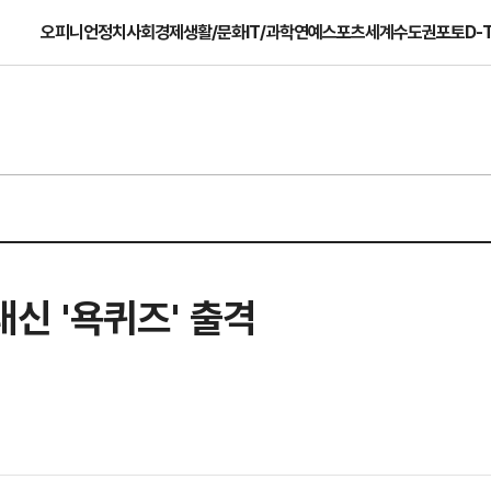
오피니언
정치
사회
경제
생활/문화
IT/과학
연예
스포츠
세계
수도권
포토
D-
 대신 '욕퀴즈' 출격