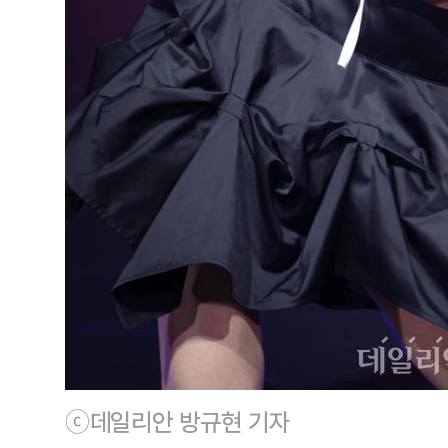
ⓒ데일리안 방규현 기자