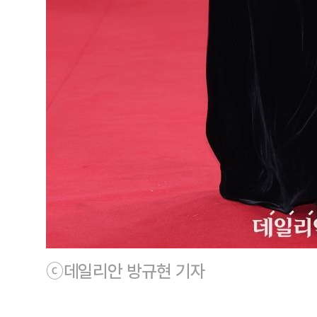
ⓒ데일리안 방규현 기자