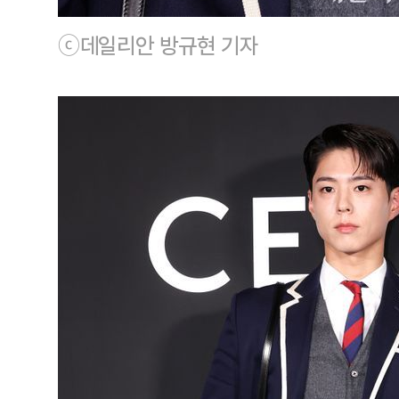
ⓒ데일리안 방규현 기자