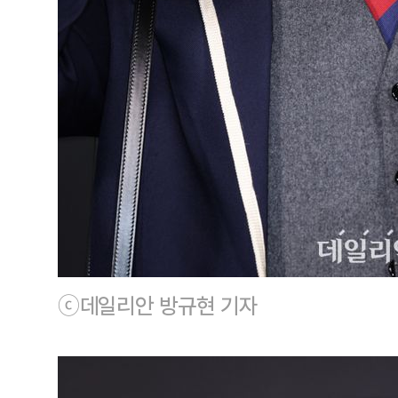
ⓒ데일리안 방규현 기자