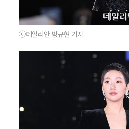
ⓒ데일리안 방규현 기자