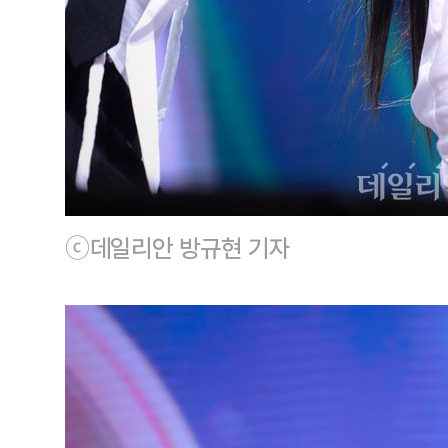
ⓒ데일리안 방규현 기자