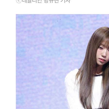
ⓒ데일리안 방규현 기자