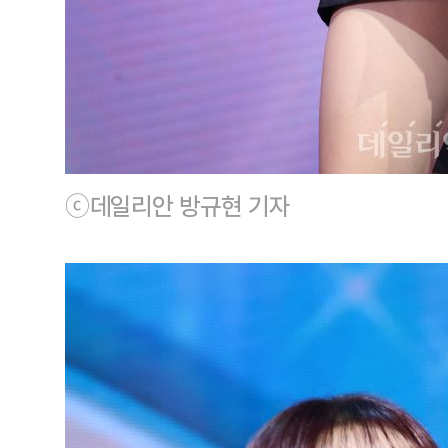
ⓒ데일리안 방규현 기자