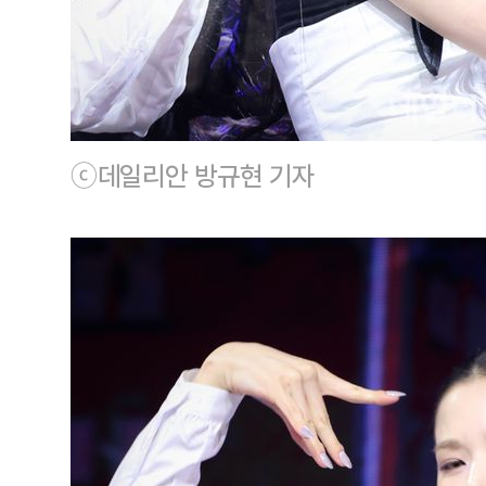
ⓒ데일리안 방규현 기자