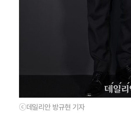
ⓒ데일리안 방규현 기자