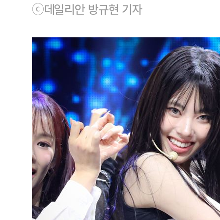
ⓒ데일리안 방규현 기자