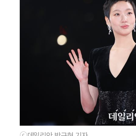
ⓒ데일리안 방규현 기자