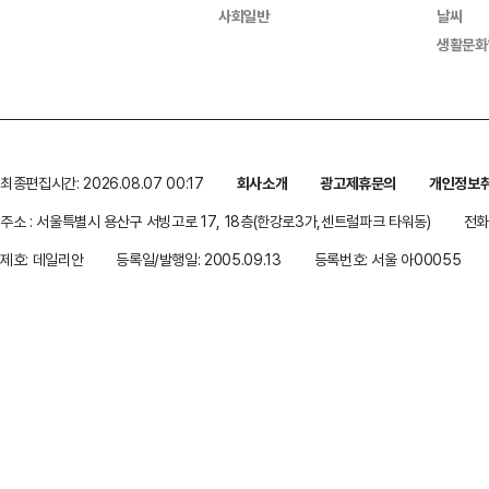
사회일반
날씨
생활문화
최종편집시간: 2026.08.07 00:17
회사소개
광고제휴문의
개인정보
주소 : 서울특별시 용산구 서빙고로 17, 18층(한강로3가,센트럴파크 타워동)
전화 
제호: 데일리안
등록일/발행일: 2005.09.13
등록번호: 서울 아00055