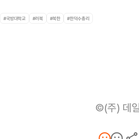
#국방대학교
#러북
#북한
#한덕수총리
©(주) 데