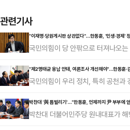
관련기사
"이재명·당원게시판 상관없다"…한동훈, '민생·경제' 
국민의힘이 당 안팎으로 터져나오는 
표는 민생 이슈에 초점을 맞추며 정
약자 이슈부터 청년층, 정년연장 등
"제2명태균 용납 안돼, 여론조사 개선해야"…한동훈·
국민의힘이 우리 정치, 특히 공천과 
한 대표가 이재명 더불어민주당 대
론조사와, 그로 인한 정치 브로커의
아닌 우회로를 택한 만큼 이젠 최대한
'제2의 명태균'과 같은 '괴물'이 재
박찬대 '與 틈벌리기'…"한동훈, 언제까지 尹 부부에 
슈를 발굴해내야 한다는 목소리가 나
박찬대 더불어민주당 원내대표가 해병
기회에 세워야 한다는데 방점을 찍었
서 열린 당 격차해소특별위원회가 주
훈 국민의힘 대표는 채해병 국정조사
사건건 이견을 보이던 한동훈 대표와
회'에 참석해 "지금 건강수명…