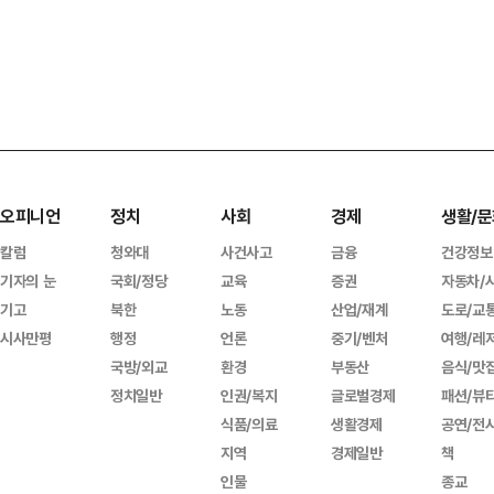
오피니언
정치
사회
경제
생활/문
칼럼
청와대
사건사고
금융
건강정보
기자의 눈
국회/정당
교육
증권
자동차/
기고
북한
노동
산업/재계
도로/교
시사만평
행정
언론
중기/벤처
여행/레
국방/외교
환경
부동산
음식/맛
정치일반
인권/복지
글로벌경제
패션/뷰
식품/의료
생활경제
공연/전
지역
경제일반
책
인물
종교