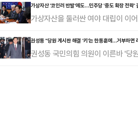
원내대표는 한 대표가 윤석열 대통령
가상자산 '코인러 반발'에도…민주당 '중도 확장 전략' 
한동훈 국민의힘 대표는 28일 국회
가상자산을 둘러싼 여야 대립이 이어
에게 '휘둘리고' 있다며 적극적인 여
균 국민의힘 공천 개입' 의혹과 관련
확장 전략'에 의구심을 표하는 목소리
대표는 28일 오전 국회에서 열린 
"과거 명태균 …
중보다 이재명 대표 연임 후 중점적으
권성동 "당원 게시판 해결 '키'는 한동훈에…거부하면 
사특위위원 10명의 명단을 제출했으
권성동 국민의힘 의원이 이른바 '당원
것이라는 추측에서다. 가상 과세 유
여전히 거부 중"이라며, 한 대표의 
것과 관련해 "누가 했는지 당 지도부
어지면서 이에 대한 부작용만 낳고 
의무를 다하던 청년이…
으면 잘못을 사과하고, 억울하면 법
따르면, 가상자산 과세 유예 논의는 
의원은 28일 친윤(친윤석열)계 외곽
에서 보류된 것으로 알려졌다. 합의
(새미준)' 주최 세미나에서 "최근 
국회 기획재정위원…
할 키를 누가 갖고 있느냐. 당원·용
키를 갖고 있다고 생각한다"며 이같
있고, 각…