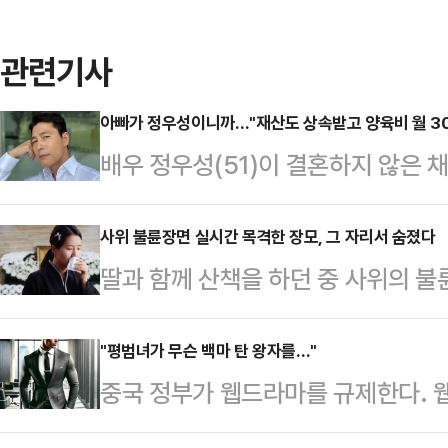
관련기사
아빠가 정우성이니까…"재산도 상속받고 양육비 월 30
배우 정우성(51)이 결혼하지 않은 채
게 지급해야 할 양육비 분석이 나왔다
상담소'에 출연한 김미루 변호사는 
사위 불륜장면 실시간 목격한 장모, 그 자리서 숨졌다
딸과 함께 산책을 하던 중 사위의 불
를 혼외자라고 한다. 결혼했으나 혼
장에서 숨지는 일이 벌어졌다.21일
난 아이도 마찬가지"라며 "만약 나
(SCMP)에 따르면 중국 동부 저장
"평범녀가 무슨 백마 탄 왕자를…"
자는 '혼인 중 출생자'로 지위가 변
중국 정부가 웹드라마를 규제한다. 웹
으로 우울감에 빠진 어머니를 위로하
에 대해 자신의 자녀가 맞다고 인정하
주인공'의 묘사가 자국 기업가들에 
던 중 A씨는 부부가 된 지 20년 차
"혼외자…