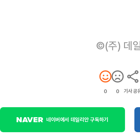
©(주) 데
기사 공
0
0
네이버에서 데일리안 구독하기