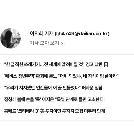
이지희 기자 (ljh4749@dailian.co.kr)
기사 모아 보기 >
"한글 적힌 쓰레기가…전 세계에 알려버릴 것" 경고 날린 日
'폐버스 청년주택' 황희에 분노 "더위 먹었냐, 네 자식이랑 살아라"
"우리가 지지했던 인간들이 이 꼴 만들었다" 허지웅 일침
정청래 볼에 손을 '콕' 이지은 "특별 관계로 몰면 고소한다"
홈페드 '코타베라 3' 美 투자이민 투자자 모집 마무리 단계