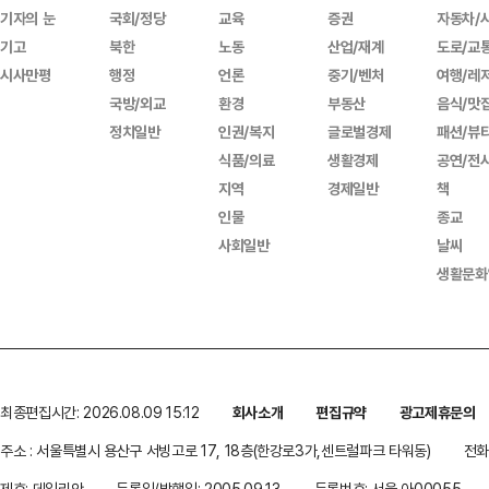
기자의 눈
국회/정당
교육
증권
자동차/
기고
북한
노동
산업/재계
도로/교
시사만평
행정
언론
중기/벤처
여행/레
국방/외교
환경
부동산
음식/맛
정치일반
인권/복지
글로벌경제
패션/뷰
식품/의료
생활경제
공연/전
지역
경제일반
책
인물
종교
사회일반
날씨
생활문화
최종편집시간: 2026.08.09 15:12
회사소개
편집규약
광고제휴문의
주소 : 서울특별시 용산구 서빙고로 17, 18층(한강로3가,센트럴파크 타워동)
전화 
제호: 데일리안
등록일/발행일: 2005.09.13
등록번호: 서울 아00055