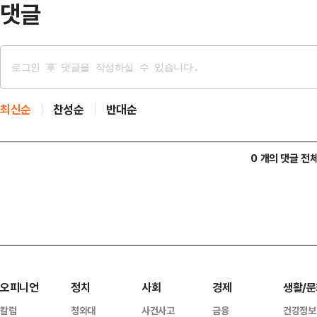
댓글
최신순
찬성순
반대순
0 개의 댓글 전
오피니언
정치
사회
경제
생활/문
칼럼
청와대
사건사고
금융
건강정보