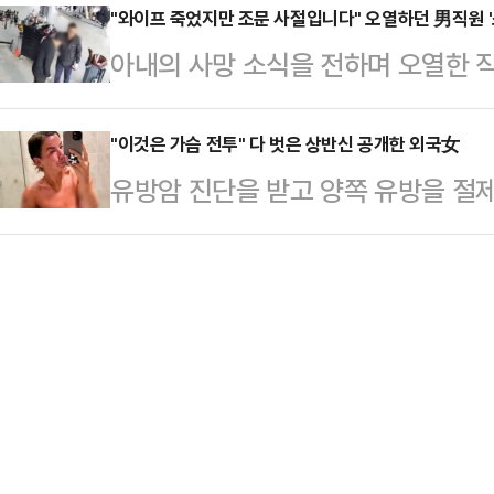
다.26일 중국 관영매체인 환구시보
"와이프 죽었지만 조문 사절입니다" 오열하던 男직원 '
쇼핑하는 모습을 보게 됐다.이에 분
아내의 사망 소식을 전하며 오열한 직
광전총국은 최근 유행하는 웹드라마에
이기 시작했다. 이 과정에서 이를 
짜쇼'였다는 황당한 사연이 전해졌다.
한 스토리를 그럴싸하게 포장해 중국
증세를 보이며…
차 정비소를 운영하는 제보자는 올여
"이것은 가슴 전투" 다 벗은 상반신 공개한 외국女
손하지 말아야 한다"고 밝혔다.당국
유방암 진단을 받고 양쪽 유방을 절
했다.평범한 직장에 다녔던 A씨는 정
하고 부추기는 분위기를 경계해야 한
노출했다.최근 영국 더 미러 등 외신
았다고. A씨는 주차된 손님의 차량을
에 부자가 되려는 잘못된 삶의 가치
니엘 무어(34)는 2020년 11월 
장 낼 뻔하기도 했다. 게다가 자신
만져지는 것을 느꼈다.병원을 찾은 다
지 했다.그러던 중 A씨는 지난달 2
은 이미 림프절까지 퍼진 상태였다. 2
보자에게 알리면서…
니엘은 결국 선택적 양측 유방절제술
엘은 암 투병으로 지친 상황에서도 
유방암 치…